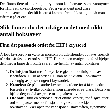
Det finnes flere ulike ord og uttrykk som kan benyttes som synonymer
for HIT i en kryssordoppgave. Ved å være kjent med disse
alternativene, kan det bli lettere å komme frem til løsningen når man
står fast på et ord.
Slik finner du det riktige ordet med ulikt
antall bokstaver
Finn det passende ordet for HIT i kryssord
Å løse kryssord kan være en morsom og utfordrende oppgave, spesielt
når du står fast på et ord som HIT. Her er noen nyttige tips for å hjelpe
deg med å finne det riktige svaret, uavhengig av antall bokstaver:
Definisjon:
Start med å nøye lese gjennom definisjonen av
ledetråden. Husk at ordet HIT kan ha ulikt antall bokstaver,
avhengig av plasseringen i kryssordet.
Kontekst:
Se på de andre kryssende ordene for å få en bedre
forståelse av hvilke bokstaver som allerede er på plass. Dette kan
hjelpe deg med å avgrense mulige alternativer.
Ordbok:
Bruk en ordbok eller et online verktøy for å søke etter
ord som passer med definisjonen og de allerede kjente
bokstavene. Vær åpen for variasjoner i stavemåten, synonyme