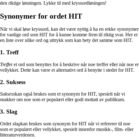
den riktige løsningen. Lykke til med kryssordløsingen!
Synonymer for ordet HIT
Når vi skal løse kryssord, kan det være nyttig å ha en rekke synonymer
for vanlige ord som HIT for å kunne komme frem til riktig svar. Her er
en liste over ulike ord og uttrykk som kan bety det samme som HIT.
1. Treff
Treff
er et ord som benyttes for å beskrive når noe treffer eller når noe er
vellykket. Dette kan være et alternativt ord å benytte i stedet for HIT.
2. Suksess
Suksess
kan også brukes som et synonym for HIT, spesielt når vi
snakker om noe som er populært eller godt mottatt av publikum.
3. Slag
Ordet
slag
kan brukes som synonym for HIT når vi refererer til noe
som er populært eller vellykket, spesielt innenfor musikk-, film- eller
litteraturverdenen.