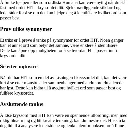
Å bruke hjelpemidler som ordlista Humana kan være nyttig når du står
fast med ordet HIT i kryssordet ditt. Sjekk nærliggende stikkord og
ledetråder for å se om det kan hjelpe deg å identifisere hvilket ord som
passer best.
Prøv ulike synonymer
Et triks er å prøve å tenke på synonymer for ordet HIT. Noen ganger
kan et annet ord som betyr det samme, være enklere å identifisere.
Dette kan åpne opp muligheten for å se hvordan HIT passer inn i
kryssordet ditt.
Se etter mønstre
Når du har HIT som en del av løsningen i kryssordet ditt, kan det være
lurt å se etter mønstre eller sammenhenger med andre ord du allerede
har løst. Dette kan bidra til å avgjøre hvilket ord som passer best og
fullføre kryssordet.
Avsluttende tanker
Å løse kryssord med HIT kan være en spennende utfordring, men med
riktig tilnærming og litt kreativ tenkning, kan du mestre det. Husk å ta
deg tid til å analysere ledetrådene og tenke utenfor boksen for å finne