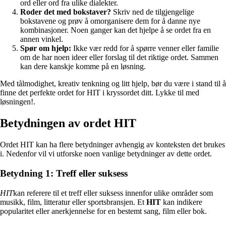
ord eller ord fra ulike dialekter.
Roder det med bokstaver?
Skriv ned de tilgjengelige
bokstavene og prøv å omorganisere dem for å danne nye
kombinasjoner. Noen ganger kan det hjelpe å se ordet fra en
annen vinkel.
Spør om hjelp:
Ikke vær redd for å spørre venner eller familie
om de har noen ideer eller forslag til det riktige ordet. Sammen
kan dere kanskje komme på en løsning.
Med tålmodighet, kreativ tenkning og litt hjelp, bør du være i stand til å
finne det perfekte ordet for HIT i kryssordet ditt. Lykke til med
løsningen!.
Betydningen av ordet HIT
Ordet HIT kan ha flere betydninger avhengig av konteksten det brukes
i. Nedenfor vil vi utforske noen vanlige betydninger av dette ordet.
Betydning 1: Treff eller suksess
HIT
kan referere til et treff eller suksess innenfor ulike områder som
musikk, film, litteratur eller sportsbransjen. Et
HIT
kan indikere
popularitet eller anerkjennelse for en bestemt sang, film eller bok.