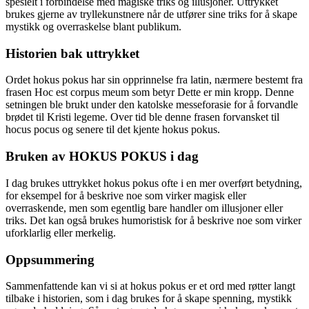
spesielt i forbindelse med magiske triks og illusjoner. Uttrykket
brukes gjerne av tryllekunstnere når de utfører sine triks for å skape
mystikk og overraskelse blant publikum.
Historien bak uttrykket
Ordet hokus pokus har sin opprinnelse fra latin, nærmere bestemt fra
frasen Hoc est corpus meum som betyr Dette er min kropp. Denne
setningen ble brukt under den katolske messeforasie for å forvandle
brødet til Kristi legeme. Over tid ble denne frasen forvansket til
hocus pocus og senere til det kjente hokus pokus.
Bruken av HOKUS POKUS i dag
I dag brukes uttrykket hokus pokus ofte i en mer overført betydning,
for eksempel for å beskrive noe som virker magisk eller
overraskende, men som egentlig bare handler om illusjoner eller
triks. Det kan også brukes humoristisk for å beskrive noe som virker
uforklarlig eller merkelig.
Oppsummering
Sammenfattende kan vi si at hokus pokus er et ord med røtter langt
tilbake i historien, som i dag brukes for å skape spenning, mystikk