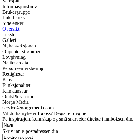
Samspill
Informasjonsbrev
Brukergruppe
Lokal krets
Sidelenker
Oversikt
Tekster
Galleri
Nyhetsseksjonen
Oppdater strømmen
Lovgivning
Nettleserdata
Personvernerklæring
Rettigheter
Krav
Funksjonalitet
Klimaansvar
OddsPluss.com
Norge Media
service@norgemedia.com
Vil du ha nyheter fra oss? Registrer deg her
Få inspirasjon, kunnskap og små snarveier direkte i innboksen din.
Skriv inn e-postadressen din