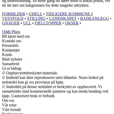
og underholdning. Så neste gang du hører noen si hokus pokus, vet
du litt mer om bakgrunnen for dette magiske uttrykket.
FORBILDER
•
UHELL
•
TIDLIGERE KOMMUNE I
VESTFOLD
•
STILLING
•
LANDSKAPET
•
BADEANLEGG
•
GNAGER
•
ULL
•
FJELLTOPPER
•
OKSER
•
Odds Pluss
Bli kjent med oss
Kontakt oss
Presseinfo
Kampanjer
Konto
Mail nyheter
Samarbeid
Gi et bidrag
© Opphavsrettsbeskyttet materiale.
© Innhold kan ikke reproduseres uten tillatelse. Noen lenker på
nettstedet kan gi oss provisjon på kjøp.
© Innholdet på denne nettsiden er beskyttet av opphavsrett. Vi
samarbeider med kommersielle partnere og kan motta betaling ved
kjøp. Uautorisert bruk er forbudt.
Om oss
Vår reise
Vårt formål