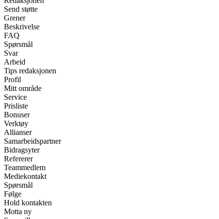
Redaksjonen
Send støtte
Grener
Beskrivelse
FAQ
Spørsmål
Svar
Arbeid
Tips redaksjonen
Profil
Mitt område
Service
Prisliste
Bonuser
Verktøy
Allianser
Samarbeidspartner
Bidragsyter
Refererer
Teammedlem
Mediekontakt
Spørsmål
Følge
Hold kontakten
Motta ny