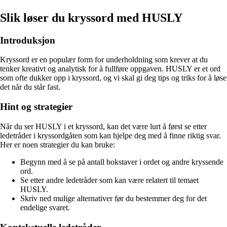
Slik løser du kryssord med HUSLY
Introduksjon
Kryssord er en populær form for underholdning som krever at du
tenker kreativt og analytisk for å fullføre oppgaven. HUSLY er et ord
som ofte dukker opp i kryssord, og vi skal gi deg tips og triks for å løse
det når du står fast.
Hint og strategier
Når du ser HUSLY i et kryssord, kan det være lurt å først se etter
ledetråder i kryssordgåten som kan hjelpe deg med å finne riktig svar.
Her er noen strategier du kan bruke:
Begynn med å se på antall bokstaver i ordet og andre kryssende
ord.
Se etter andre ledetråder som kan være relatert til temaet
HUSLY.
Skriv ned mulige alternativer før du bestemmer deg for det
endelige svaret.