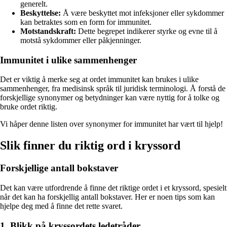
generelt.
Beskyttelse:
Å være beskyttet mot infeksjoner eller sykdommer
kan betraktes som en form for immunitet.
Motstandskraft:
Dette begrepet indikerer styrke og evne til å
motstå sykdommer eller påkjenninger.
Immunitet i ulike sammenhenger
Det er viktig å merke seg at ordet immunitet kan brukes i ulike
sammenhenger, fra medisinsk språk til juridisk terminologi. Å forstå de
forskjellige synonymer og betydninger kan være nyttig for å tolke og
bruke ordet riktig.
Vi håper denne listen over synonymer for immunitet har vært til hjelp!
Slik finner du riktig ord i kryssord
Forskjellige antall bokstaver
Det kan være utfordrende å finne det riktige ordet i et kryssord, spesielt
når det kan ha forskjellig antall bokstaver. Her er noen tips som kan
hjelpe deg med å finne det rette svaret.
1. Blikk på kryssordets ledetråder