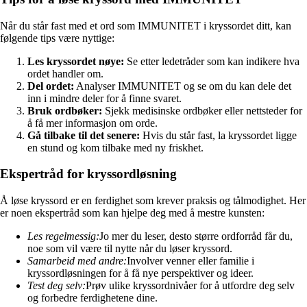
Når du står fast med et ord som IMMUNITET i kryssordet ditt, kan
følgende tips være nyttige:
Les kryssordet nøye:
Se etter ledetråder som kan indikere hva
ordet handler om.
Del ordet:
Analyser IMMUNITET og se om du kan dele det
inn i mindre deler for å finne svaret.
Bruk ordbøker:
Sjekk medisinske ordbøker eller nettsteder for
å få mer informasjon om orde.
Gå tilbake til det senere:
Hvis du står fast, la kryssordet ligge
en stund og kom tilbake med ny friskhet.
Ekspertråd for kryssordløsning
Å løse kryssord er en ferdighet som krever praksis og tålmodighet. Her
er noen ekspertråd som kan hjelpe deg med å mestre kunsten:
Les regelmessig:
Jo mer du leser, desto større ordforråd får du,
noe som vil være til nytte når du løser kryssord.
Samarbeid med andre:
Involver venner eller familie i
kryssordløsningen for å få nye perspektiver og ideer.
Test deg selv:
Prøv ulike kryssordnivåer for å utfordre deg selv
og forbedre ferdighetene dine.