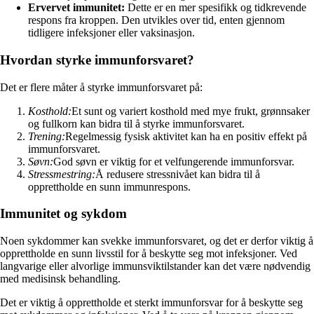
Ervervet immunitet:
Dette er en mer spesifikk og tidkrevende
respons fra kroppen. Den utvikles over tid, enten gjennom
tidligere infeksjoner eller vaksinasjon.
Hvordan styrke immunforsvaret?
Det er flere måter å styrke immunforsvaret på:
Kosthold:
Et sunt og variert kosthold med mye frukt, grønnsaker
og fullkorn kan bidra til å styrke immunforsvaret.
Trening:
Regelmessig fysisk aktivitet kan ha en positiv effekt på
immunforsvaret.
Søvn:
God søvn er viktig for et velfungerende immunforsvar.
Stressmestring:
Å redusere stressnivået kan bidra til å
opprettholde en sunn immunrespons.
Immunitet og sykdom
Noen sykdommer kan svekke immunforsvaret, og det er derfor viktig å
opprettholde en sunn livsstil for å beskytte seg mot infeksjoner. Ved
langvarige eller alvorlige immunsviktilstander kan det være nødvendig
med medisinsk behandling.
Det er viktig å opprettholde et sterkt immunforsvar for å beskytte seg