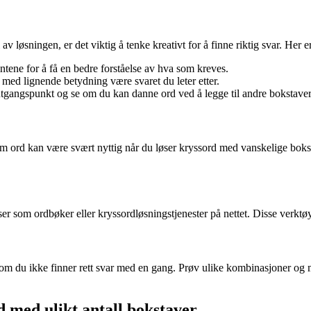
løsningen, er det viktig å tenke kreativt for å finne riktig svar. Her er
tene for å få en bedre forståelse av hva som kreves.
med lignende betydning være svaret du leter etter.
ngspunkt og se om du kan danne ord ved å legge til andre bokstaver
m ord kan være svært nyttig når du løser kryssord med vanskelige boks
ser som ordbøker eller kryssordløsningstjenester på nettet. Disse verktøye
v om du ikke finner rett svar med en gang. Prøv ulike kombinasjoner og ma
rd med ulikt antall bokstaver