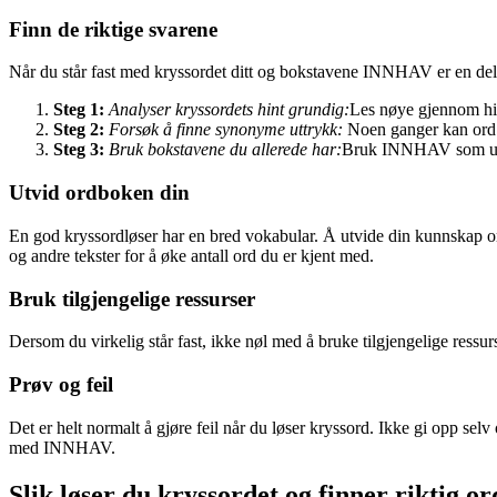
Finn de riktige svarene
Når du står fast med kryssordet ditt og bokstavene INNHAV er en del av 
Steg 1:
Analyser kryssordets hint grundig:
Les nøye gjennom hin
Steg 2:
Forsøk å finne synonyme uttrykk:
Noen ganger kan ord 
Steg 3:
Bruk bokstavene du allerede har:
Bruk INNHAV som utga
Utvid ordboken din
En god kryssordløser har en bred vokabular. Å utvide din kunnskap o
og andre tekster for å øke antall ord du er kjent med.
Bruk tilgjengelige ressurser
Dersom du virkelig står fast, ikke nøl med å bruke tilgjengelige ressur
Prøv og feil
Det er helt normalt å gjøre feil når du løser kryssord. Ikke gi opp sel
med INNHAV.
Slik løser du kryssordet og finner riktig o