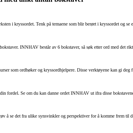
teksten i kryssordet. Tenk på temaene som blir berørt i kryssordet og s
l bokstaver. INNHAV består av 6 bokstaver, så søk etter ord med det rikt
rser som ordbøker og kryssordhjelpere. Disse verktøyene kan gi deg for
il din fordel. Se om du kan danne ordet INNHAV ut ifra disse bokstave
v å se det fra ulike synsvinkler og perspektiver for å komme frem til de