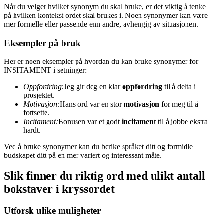
Når du velger hvilket synonym du skal bruke, er det viktig å tenke
på hvilken kontekst ordet skal brukes i. Noen synonymer kan være
mer formelle eller passende enn andre, avhengig av situasjonen.
Eksempler på bruk
Her er noen eksempler på hvordan du kan bruke synonymer for
INSITAMENT i setninger:
Oppfordring:
Jeg gir deg en klar
oppfordring
til å delta i
prosjektet.
Motivasjon:
Hans ord var en stor
motivasjon
for meg til å
fortsette.
Incitament:
Bonusen var et godt
incitament
til å jobbe ekstra
hardt.
Ved å bruke synonymer kan du berike språket ditt og formidle
budskapet ditt på en mer variert og interessant måte.
Slik finner du riktig ord med ulikt antall
bokstaver i kryssordet
Utforsk ulike muligheter