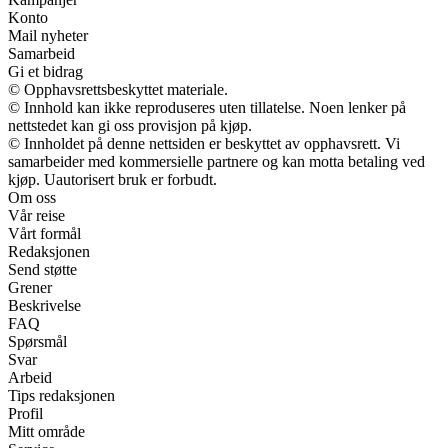
Konto
Mail nyheter
Samarbeid
Gi et bidrag
© Opphavsrettsbeskyttet materiale.
© Innhold kan ikke reproduseres uten tillatelse. Noen lenker på
nettstedet kan gi oss provisjon på kjøp.
© Innholdet på denne nettsiden er beskyttet av opphavsrett. Vi
samarbeider med kommersielle partnere og kan motta betaling ved
kjøp. Uautorisert bruk er forbudt.
Om oss
Vår reise
Vårt formål
Redaksjonen
Send støtte
Grener
Beskrivelse
FAQ
Spørsmål
Svar
Arbeid
Tips redaksjonen
Profil
Mitt område