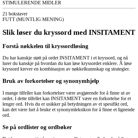
STIMULERENDE MIDLER
21 bokstaver
FUTT (MUNTLIG MENING)
Slik løser du kryssord med INSITAMENT
Forstå nøkkelen til kryssordløsing
Du har kanskje støtt på ordet INSITAMENT i et kryssord, og nå
lurer du kanskje på hvordan du kan løse kryssordet enklere. Å løse
kryssord krever en kombinasjon av nøkkelkunnskap og strategier.
Bruk av forkortelser og synonymhjelp
I mange tilfeller kan forkortelser være avgjørende for å finne ut av
ordet. I dette tilfellet kan INSITAMENT være en forkortelse for et
lengre ord. Hvis du er usikker på betydningen av et spesifikt ord,
kan det være lurt å bruke et synonymleksikon for å finne et lignende
ord.
Se på ordlister og ordbøker