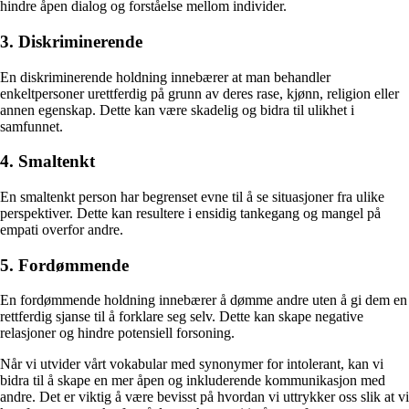
hindre åpen dialog og forståelse mellom individer.
3. Diskriminerende
En diskriminerende holdning innebærer at man behandler
enkeltpersoner urettferdig på grunn av deres rase, kjønn, religion eller
annen egenskap. Dette kan være skadelig og bidra til ulikhet i
samfunnet.
4. Smaltenkt
En smaltenkt person har begrenset evne til å se situasjoner fra ulike
perspektiver. Dette kan resultere i ensidig tankegang og mangel på
empati overfor andre.
5. Fordømmende
En fordømmende holdning innebærer å dømme andre uten å gi dem en
rettferdig sjanse til å forklare seg selv. Dette kan skape negative
relasjoner og hindre potensiell forsoning.
Når vi utvider vårt vokabular med synonymer for intolerant, kan vi
bidra til å skape en mer åpen og inkluderende kommunikasjon med
andre. Det er viktig å være bevisst på hvordan vi uttrykker oss slik at vi