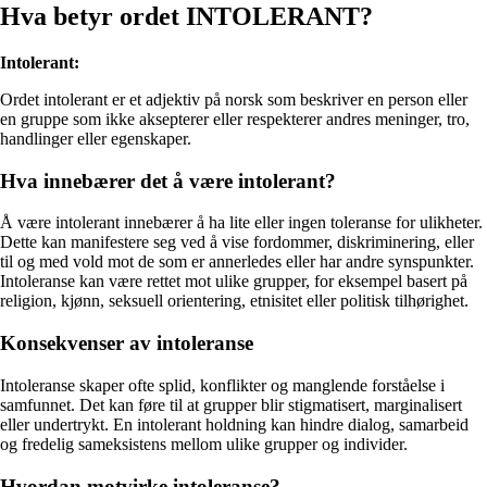
Hva betyr ordet INTOLERANT?
Intolerant:
Ordet intolerant er et adjektiv på norsk som beskriver en person eller
en gruppe som ikke aksepterer eller respekterer andres meninger, tro,
handlinger eller egenskaper.
Hva innebærer det å være intolerant?
Å være intolerant innebærer å ha lite eller ingen toleranse for ulikheter.
Dette kan manifestere seg ved å vise fordommer, diskriminering, eller
til og med vold mot de som er annerledes eller har andre synspunkter.
Intoleranse kan være rettet mot ulike grupper, for eksempel basert på
religion, kjønn, seksuell orientering, etnisitet eller politisk tilhørighet.
Konsekvenser av intoleranse
Intoleranse skaper ofte splid, konflikter og manglende forståelse i
samfunnet. Det kan føre til at grupper blir stigmatisert, marginalisert
eller undertrykt. En intolerant holdning kan hindre dialog, samarbeid
og fredelig sameksistens mellom ulike grupper og individer.
Hvordan motvirke intoleranse?