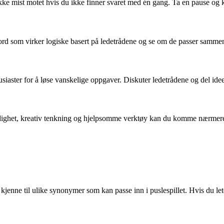
Ikke mist motet hvis du ikke finner svaret med én gang. Ta en pause og k
nn ord som virker logiske basert på ledetrådene og se om de passer samm
iaster for å løse vanskelige oppgaver. Diskuter ledetrådene og del id
ighet, kreativ tenkning og hjelpsomme verktøy kan du komme nærmere s
jenne til ulike synonymer som kan passe inn i puslespillet. Hvis du leter