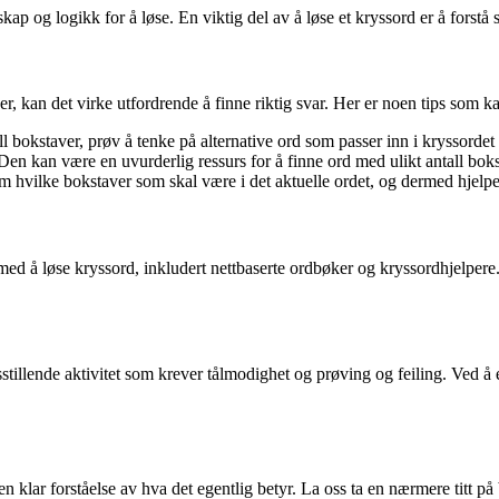
og logikk for å løse. En viktig del av å løse et kryssord er å forstå s
er, kan det virke utfordrende å finne riktig svar. Her er noen tips som k
tall bokstaver, prøv å tenke på alternative ord som passer inn i kryssorde
 Den kan være en uvurderlig ressurs for å finne ord med ulikt antall boks
om hvilke bokstaver som skal være i det aktuelle ordet, og dermed hjelp
med å løse kryssord, inkludert nettbaserte ordbøker og kryssordhjelpere.
sstillende aktivitet som krever tålmodighet og prøving og feiling. Ved å 
 klar forståelse av hva det egentlig betyr. La oss ta en nærmere titt på