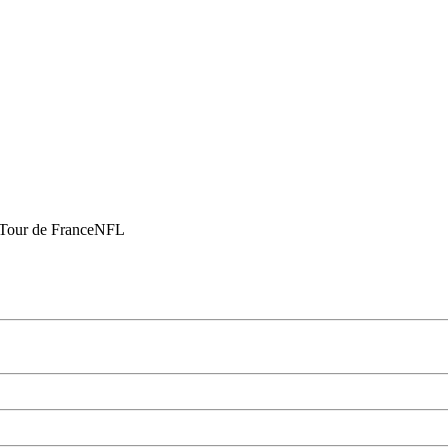
Tour de France
NFL