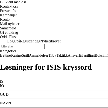
Bli kjent med oss
Kontakt oss
Presseinfo
Kampanjer
Konto
Mail nyheter
Samarbeid
Gi et bidrag
Odds Pluss
Logg på
Registrer deg
Nyhetsbrevet
Kategorier
Betting
Kasino
Spill
Anmeldelser
Tilby
Taktikk
Ansvarlig spilling
Boksing
Løsninger for ISIS kryssord
IS
IO
GUD
NAVN