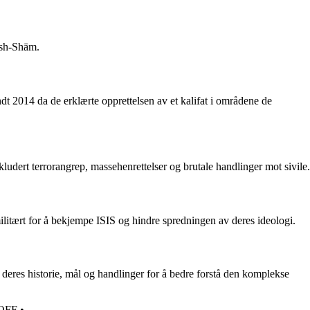
a-sh-Shām.
t 2014 da de erklærte opprettelsen av et kalifat i områdene de
ludert terrorangrep, massehenrettelser og brutale handlinger mot sivile.
ilitært for å bekjempe ISIS og hindre spredningen av deres ideologi.
 deres historie, mål og handlinger for å bedre forstå den komplekse
OFF
•