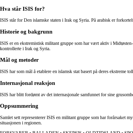
Hva står ISIS for?
ISIS står for Den islamske staten i Irak og Syria. På arabisk er forkor
Historie og bakgrunn
ISIS er en ekstremistisk militant gruppe som har vært aktiv i Midtøste
kontrollerte i Irak og Syria.
Mål og metoder
ISIS har som mål å etablere en islamsk stat basert på deres ekstreme tol
Internasjonal reaksjon
ISIS har blitt fordømt av det internasjonale samfunnet for sine grusom
Oppsummering
Samlet sett representerer ISIS en militant gruppe som har forårsaket my
situasjonen i regionen.
FORSVARER
•
BALLADEN
•
SKEPSIS
•
OLDTIDSLAND
•
SP