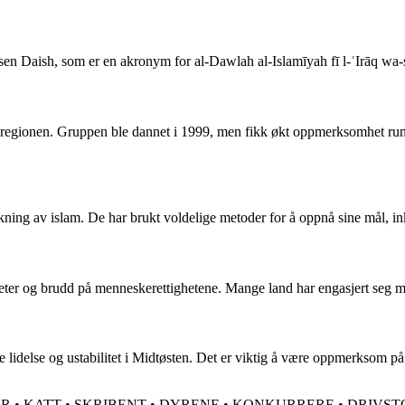
telsen Daish, som er en akronym for al-Dawlah al-Islamīyah fī l-ʿIrāq w
n-regionen. Gruppen ble dannet i 1999, men fikk økt oppmerksomhet rund
kning av islam. De har brukt voldelige metoder for å oppnå sine mål, ink
heter og brudd på menneskerettighetene. Mange land har engasjert seg m
e lidelse og ustabilitet i Midtøsten. Det er viktig å være oppmerksom på
OR
•
KATT
•
SKRIBENT
•
DYRENE
•
KONKURRERE
•
DRIVST