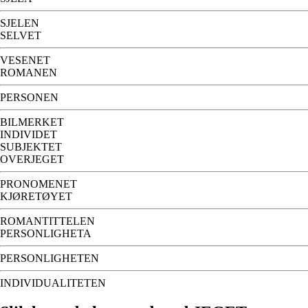
SJELEN
SELVET
VESENET
ROMANEN
PERSONEN
BILMERKET
INDIVIDET
SUBJEKTET
OVERJEGET
PRONOMENET
KJØRETØYET
ROMANTITTELEN
PERSONLIGHETA
PERSONLIGHETEN
INDIVIDUALITETEN