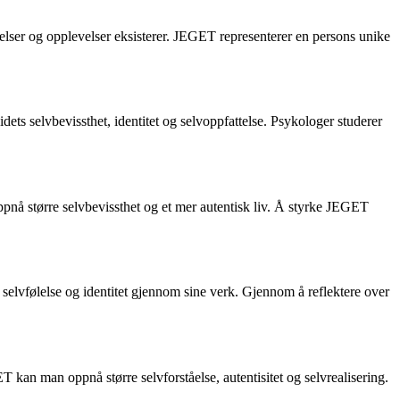
ølelser og opplevelser eksisterer. JEGET representerer en persons unike
idets selvbevissthet, identitet og selvoppfattelse. Psykologer studerer
ppnå større selvbevissthet og et mer autentisk liv. Å styrke JEGET
, selvfølelse og identitet gjennom sine verk. Gjennom å reflektere over
 kan man oppnå større selvforståelse, autentisitet og selvrealisering.