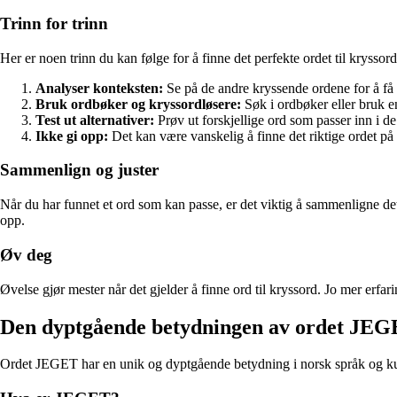
Trinn for trinn
Her er noen trinn du kan følge for å finne det perfekte ordet til kryssord
Analyser konteksten:
Se på de andre kryssende ordene for å få e
Bruk ordbøker og kryssordløsere:
Søk i ordbøker eller bruk en
Test ut alternativer:
Prøv ut forskjellige ord som passer inn i d
Ikke gi opp:
Det kan være vanskelig å finne det riktige ordet på 
Sammenlign og juster
Når du har funnet et ord som kan passe, er det viktig å sammenligne det
opp.
Øv deg
Øvelse gjør mester når det gjelder å finne ord til kryssord. Jo mer erfarin
Den dyptgående betydningen av ordet JE
Ordet JEGET har en unik og dyptgående betydning i norsk språk og kult