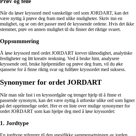
Prøv og feile
Når du løser kryssord med vanskelige ord som JORDART, kan det
være nyttig å prøve deg fram med ulike muligheter. Skriv inn en
mulighet, og se om det passer med de kryssende ordene. Hvis det ikke
stemmer, prøv en annen mulighet til du finner det riktige svaret.
Oppsummering
Å løse kryssord med ordet JORDART krever tålmodighet, analytiske
ferdigheter og litt kreativ tenkning. Ved å bruke hint, analysere
kryssende ord, bruke hjelpemidler og prøve deg fram, vil du øke
sjansene for å finne riktig svar og fullføre kryssordet med suksess.
Synonymer for ordet JORDART
Når man står fast i en kryssordgåte og trenger hjelp til å finne et
passende synonym, kan det være nyttig å utforske ulike ord som ligner
på det opprinnelige ordet. Her er en liste over mulige synonymer for
ordet JORDART som kan hjelpe deg med å løse kryssordet:
1. Jordtype
En jordtype refererer til den spesifikke sammensetningen av jorden,