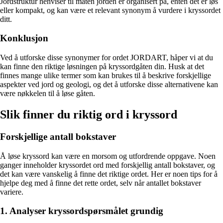
Jordstruktur henviser til måten jorden er organisert på, enten det er løs
eller kompakt, og kan være et relevant synonym å vurdere i kryssordet
ditt.
Konklusjon
Ved å utforske disse synonymer for ordet JORDART, håper vi at du
kan finne den riktige løsningen på kryssordgåten din. Husk at det
finnes mange ulike termer som kan brukes til å beskrive forskjellige
aspekter ved jord og geologi, og det å utforske disse alternativene kan
være nøkkelen til å løse gåten.
Slik finner du riktig ord i kryssord
Forskjellige antall bokstaver
Å løse kryssord kan være en morsom og utfordrende oppgave. Noen
ganger inneholder kryssordet ord med forskjellig antall bokstaver, og
det kan være vanskelig å finne det riktige ordet. Her er noen tips for å
hjelpe deg med å finne det rette ordet, selv når antallet bokstaver
variere.
1. Analyser kryssordspørsmålet grundig