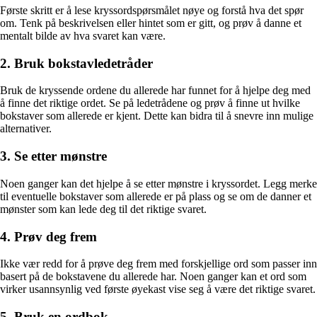
Første skritt er å lese kryssordspørsmålet nøye og forstå hva det spør
om. Tenk på beskrivelsen eller hintet som er gitt, og prøv å danne et
mentalt bilde av hva svaret kan være.
2. Bruk bokstavledetråder
Bruk de kryssende ordene du allerede har funnet for å hjelpe deg med
å finne det riktige ordet. Se på ledetrådene og prøv å finne ut hvilke
bokstaver som allerede er kjent. Dette kan bidra til å snevre inn mulige
alternativer.
3. Se etter mønstre
Noen ganger kan det hjelpe å se etter mønstre i kryssordet. Legg merke
til eventuelle bokstaver som allerede er på plass og se om de danner et
mønster som kan lede deg til det riktige svaret.
4. Prøv deg frem
Ikke vær redd for å prøve deg frem med forskjellige ord som passer inn
basert på de bokstavene du allerede har. Noen ganger kan et ord som
virker usannsynlig ved første øyekast vise seg å være det riktige svaret.
5. Bruk en ordbok