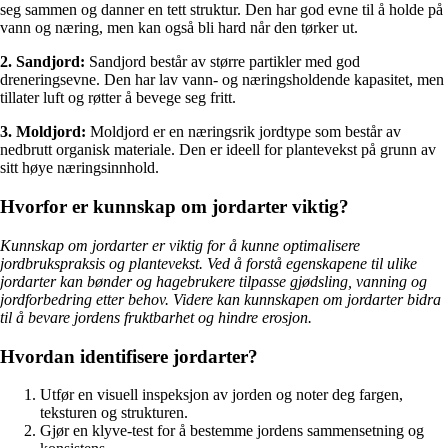
seg sammen og danner en tett struktur. Den har god evne til å holde på
vann og næring, men kan også bli hard når den tørker ut.
2. Sandjord:
Sandjord består av større partikler med god
dreneringsevne. Den har lav vann- og næringsholdende kapasitet, men
tillater luft og røtter å bevege seg fritt.
3. Moldjord:
Moldjord er en næringsrik jordtype som består av
nedbrutt organisk materiale. Den er ideell for plantevekst på grunn av
sitt høye næringsinnhold.
Hvorfor er kunnskap om jordarter viktig?
Kunnskap om jordarter er viktig for å kunne optimalisere
jordbrukspraksis og plantevekst. Ved å forstå egenskapene til ulike
jordarter kan bønder og hagebrukere tilpasse gjødsling, vanning og
jordforbedring etter behov. Videre kan kunnskapen om jordarter bidra
til å bevare jordens fruktbarhet og hindre erosjon.
Hvordan identifisere jordarter?
Utfør en visuell inspeksjon av jorden og noter deg fargen,
teksturen og strukturen.
Gjør en klyve-test for å bestemme jordens sammensetning og