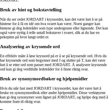
JORDART.
Bruk av hint og bokstavtelling
Når du ser ordet JORDART i kryssordet, kan det være lurt å se på
hintene for å få en idé om hva svaret kan være. Noen ganger kan
hintene gi deg ledetråder som type undergrunn eller lignende. Det kan
også være nyttig å telle antall bokstaver i svaret, slik at du har en
pekepinn på hvor langt ordet er.
Analysering av kryssende ord
En effektiv måte å løse kryssord på er å se på kryssende ord. Hvis du
har kryssende ord som begynner med J og slutter på T, kan det være
lurt å se etter ord som passer med JORDART. Å analysere kryssende
ord kan gi deg verdifulle ledetråder for å finne riktig svar.
Bruk av synonymordbøker og hjelpemidler
Hvis du står fast med JORDART i kryssordet, kan det være lurt å
bruke en synonymordbok eller andre hjelpemidler. Disse verktøyene
kan gi deg synonymer som ligner på JORDART, og hjelpe deg med å
komme fram til riktig svar.