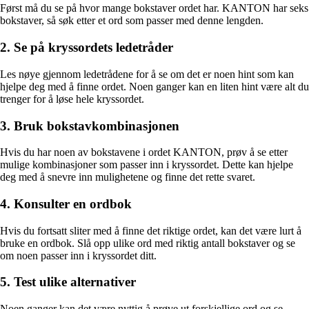
Først må du se på hvor mange bokstaver ordet har. KANTON har seks
bokstaver, så søk etter et ord som passer med denne lengden.
2. Se på kryssordets ledetråder
Les nøye gjennom ledetrådene for å se om det er noen hint som kan
hjelpe deg med å finne ordet. Noen ganger kan en liten hint være alt du
trenger for å løse hele kryssordet.
3. Bruk bokstavkombinasjonen
Hvis du har noen av bokstavene i ordet KANTON, prøv å se etter
mulige kombinasjoner som passer inn i kryssordet. Dette kan hjelpe
deg med å snevre inn mulighetene og finne det rette svaret.
4. Konsulter en ordbok
Hvis du fortsatt sliter med å finne det riktige ordet, kan det være lurt å
bruke en ordbok. Slå opp ulike ord med riktig antall bokstaver og se
om noen passer inn i kryssordet ditt.
5. Test ulike alternativer
Noen ganger kan det være nyttig å prøve ut forskjellige ord og se