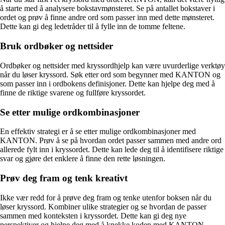
å starte med å analysere bokstavmønsteret. Se på antallet bokstaver i
ordet og prøv å finne andre ord som passer inn med dette mønsteret.
Dette kan gi deg ledetråder til å fylle inn de tomme feltene.
Bruk ordbøker og nettsider
Ordbøker og nettsider med kryssordhjelp kan være uvurderlige verktøy
når du løser kryssord. Søk etter ord som begynner med KANTON og
som passer inn i ordbokens definisjoner. Dette kan hjelpe deg med å
finne de riktige svarene og fullføre kryssordet.
Se etter mulige ordkombinasjoner
En effektiv strategi er å se etter mulige ordkombinasjoner med
KANTON. Prøv å se på hvordan ordet passer sammen med andre ord
allerede fylt inn i kryssordet. Dette kan lede deg til å identifisere riktige
svar og gjøre det enklere å finne den rette løsningen.
Prøv deg fram og tenk kreativt
Ikke vær redd for å prøve deg fram og tenke utenfor boksen når du
løser kryssord. Kombiner ulike strategier og se hvordan de passer
sammen med konteksten i kryssordet. Dette kan gi deg nye
perspektiver og hjelpe deg med å knekke koden med KANTON.