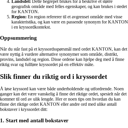
Landsdel:
Dette begrepet brukes for å beskrive et større
geografisk område med felles egenskaper, og kan brukes i stedet
for KANTON.
Region:
En region refererer til et avgrenset område med visse
karakteristika, og kan være en passende synonym for KANTON
i en kryssordkontekst.
Oppsummering
Når du står fast på et kryssordsspørsmål med ordet KANTON, kan det
være nyttig å vurdere alternative synonymer som område, distrikt,
provins, landsdel og region. Disse ordene kan hjelpe deg med å finne
riktig svar og fullføre kryssordet på en effektiv måte.
Slik finner du riktig ord i kryssordet
Å løse kryssord kan være både underholdende og utfordrende. Noen
ganger kan det være vanskelig å finne det riktige ordet, spesielt når det
kommer til ord av ulik lengde. Her er noen tips om hvordan du kan
finne det riktige ordet KANTON eller andre ord med ulike antall
bokstaver i kryssordet ditt:
1. Start med antall bokstaver