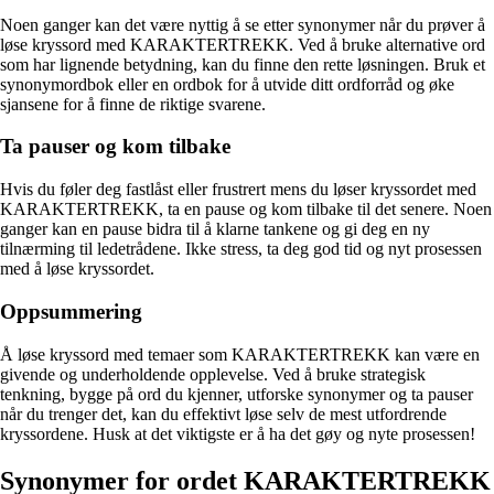
Noen ganger kan det være nyttig å se etter synonymer når du prøver å
løse kryssord med KARAKTERTREKK. Ved å bruke alternative ord
som har lignende betydning, kan du finne den rette løsningen. Bruk et
synonymordbok eller en ordbok for å utvide ditt ordforråd og øke
sjansene for å finne de riktige svarene.
Ta pauser og kom tilbake
Hvis du føler deg fastlåst eller frustrert mens du løser kryssordet med
KARAKTERTREKK, ta en pause og kom tilbake til det senere. Noen
ganger kan en pause bidra til å klarne tankene og gi deg en ny
tilnærming til ledetrådene. Ikke stress, ta deg god tid og nyt prosessen
med å løse kryssordet.
Oppsummering
Å løse kryssord med temaer som KARAKTERTREKK kan være en
givende og underholdende opplevelse. Ved å bruke strategisk
tenkning, bygge på ord du kjenner, utforske synonymer og ta pauser
når du trenger det, kan du effektivt løse selv de mest utfordrende
kryssordene. Husk at det viktigste er å ha det gøy og nyte prosessen!
Synonymer for ordet KARAKTERTREKK