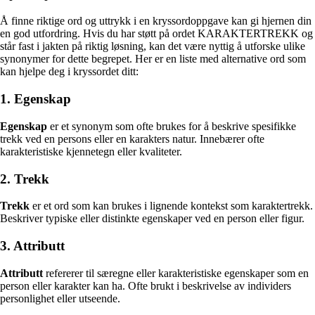
Å finne riktige ord og uttrykk i en kryssordoppgave kan gi hjernen din
en god utfordring. Hvis du har støtt på ordet KARAKTERTREKK og
står fast i jakten på riktig løsning, kan det være nyttig å utforske ulike
synonymer for dette begrepet. Her er en liste med alternative ord som
kan hjelpe deg i kryssordet ditt:
1. Egenskap
Egenskap
er et synonym som ofte brukes for å beskrive spesifikke
trekk ved en persons eller en karakters natur. Innebærer ofte
karakteristiske kjennetegn eller kvaliteter.
2. Trekk
Trekk
er et ord som kan brukes i lignende kontekst som karaktertrekk.
Beskriver typiske eller distinkte egenskaper ved en person eller figur.
3. Attributt
Attributt
refererer til særegne eller karakteristiske egenskaper som en
person eller karakter kan ha. Ofte brukt i beskrivelse av individers
personlighet eller utseende.