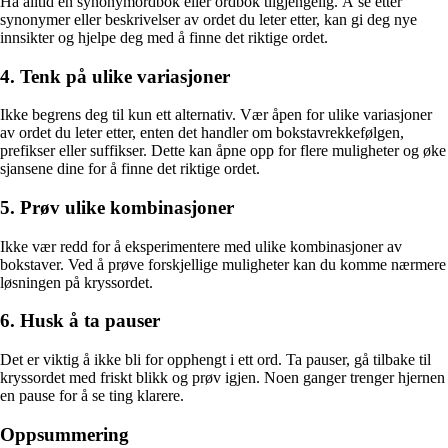
Ha alltid en synonymordbok eller ordbok tilgjengelig. Å se etter
synonymer eller beskrivelser av ordet du leter etter, kan gi deg nye
innsikter og hjelpe deg med å finne det riktige ordet.
4. Tenk på ulike variasjoner
Ikke begrens deg til kun ett alternativ. Vær åpen for ulike variasjoner
av ordet du leter etter, enten det handler om bokstavrekkefølgen,
prefikser eller suffikser. Dette kan åpne opp for flere muligheter og øke
sjansene dine for å finne det riktige ordet.
5. Prøv ulike kombinasjoner
Ikke vær redd for å eksperimentere med ulike kombinasjoner av
bokstaver. Ved å prøve forskjellige muligheter kan du komme nærmere
løsningen på kryssordet.
6. Husk å ta pauser
Det er viktig å ikke bli for opphengt i ett ord. Ta pauser, gå tilbake til
kryssordet med friskt blikk og prøv igjen. Noen ganger trenger hjernen
en pause for å se ting klarere.
Oppsummering