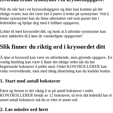
Når du står fast i en kryssordoppgave og ikke kan komme på det
riktige svaret, kan det være lurt å prøve å tenke på synonymer. Ved å
bruke synonymer kan du finne alternative ord som passer inn i
ledetråden og hjelpe deg med å fullføre oppgaven.
Lykke til med kryssordet ditt, og husk at å utforske synonymer kan
være nøkkelen til å løse de vanskeligste oppgavene!
Slik finner du riktig ord i kryssordet ditt
Å løse et kryssord kan være en utfordrende, men givende oppgave. En
vanlig hindring kan være å finne det riktige ordet når du har
begrensede bokstaver å jobbe med. Ordet KONTROLLERER kan
virke overveldende, men med riktig tilnærming kan du knekke koden.
1. Start med antall bokstaver
Først og fremst er det viktig å se på antall bokstaver i ordet.
KONTROLLERER består av 12 bokstaver, så hvis ditt ledetråd har et
annet antall bokstaver må du se etter et annet ord.
2. Løs mindre ord først