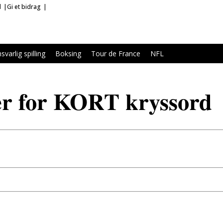
d
Gi et bidrag
svarlig spilling
Boksing
Tour de France
NFL
er for KORT kryssord