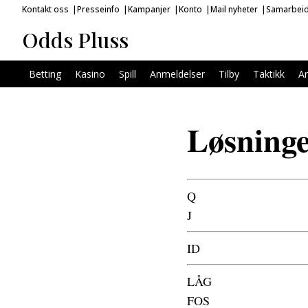
Kontakt oss
Presseinfo
Kampanjer
Konto
Mail nyheter
Samarbei
Odds Pluss
Betting
Kasino
Spill
Anmeldelser
Tilby
Taktikk
An
Løsning
Q
J
ID
LÅG
FOS