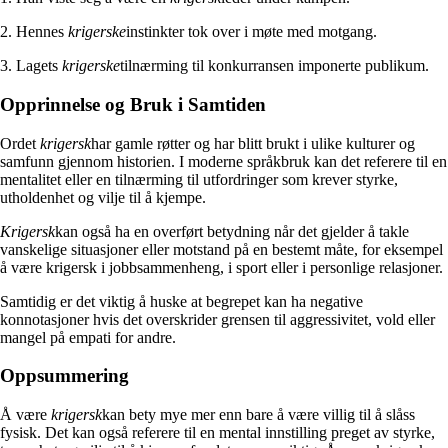
2. Hennes
krigerske
instinkter tok over i møte med motgang.
3. Lagets
krigerske
tilnærming til konkurransen imponerte publikum.
Opprinnelse og Bruk i Samtiden
Ordet
krigersk
har gamle røtter og har blitt brukt i ulike kulturer og
samfunn gjennom historien. I moderne språkbruk kan det referere til en
mentalitet eller en tilnærming til utfordringer som krever styrke,
utholdenhet og vilje til å kjempe.
Krigersk
kan også ha en overført betydning når det gjelder å takle
vanskelige situasjoner eller motstand på en bestemt måte, for eksempel
å være krigersk i jobbsammenheng, i sport eller i personlige relasjoner.
Samtidig er det viktig å huske at begrepet kan ha negative
konnotasjoner hvis det overskrider grensen til aggressivitet, vold eller
mangel på empati for andre.
Oppsummering
Å være
krigersk
kan bety mye mer enn bare å være villig til å slåss
fysisk. Det kan også referere til en mental innstilling preget av styrke,