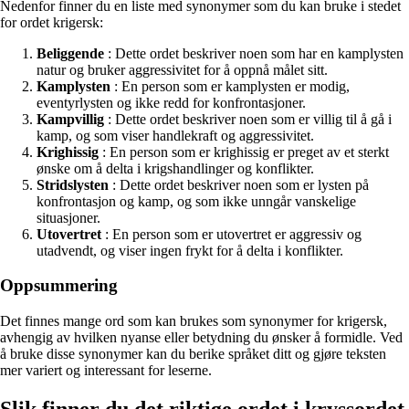
Nedenfor finner du en liste med synonymer som du kan bruke i stedet
for ordet krigersk:
Beliggende
: Dette ordet beskriver noen som har en kamplysten
natur og bruker aggressivitet for å oppnå målet sitt.
Kamplysten
: En person som er kamplysten er modig,
eventyrlysten og ikke redd for konfrontasjoner.
Kampvillig
: Dette ordet beskriver noen som er villig til å gå i
kamp, og som viser handlekraft og aggressivitet.
Krighissig
: En person som er krighissig er preget av et sterkt
ønske om å delta i krigshandlinger og konflikter.
Stridslysten
: Dette ordet beskriver noen som er lysten på
konfrontasjon og kamp, og som ikke unngår vanskelige
situasjoner.
Utovertret
: En person som er utovertret er aggressiv og
utadvendt, og viser ingen frykt for å delta i konflikter.
Oppsummering
Det finnes mange ord som kan brukes som synonymer for krigersk,
avhengig av hvilken nyanse eller betydning du ønsker å formidle. Ved
å bruke disse synonymer kan du berike språket ditt og gjøre teksten
mer variert og interessant for leserne.
Slik finner du det riktige ordet i kryssordet