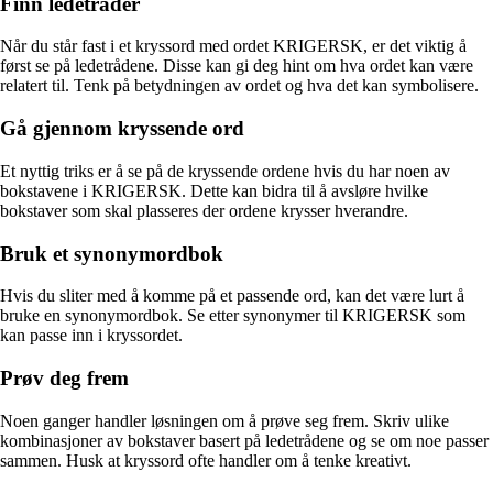
Finn ledetråder
Når du står fast i et kryssord med ordet KRIGERSK, er det viktig å
først se på ledetrådene. Disse kan gi deg hint om hva ordet kan være
relatert til. Tenk på betydningen av ordet og hva det kan symbolisere.
Gå gjennom kryssende ord
Et nyttig triks er å se på de kryssende ordene hvis du har noen av
bokstavene i KRIGERSK. Dette kan bidra til å avsløre hvilke
bokstaver som skal plasseres der ordene krysser hverandre.
Bruk et synonymordbok
Hvis du sliter med å komme på et passende ord, kan det være lurt å
bruke en synonymordbok. Se etter synonymer til KRIGERSK som
kan passe inn i kryssordet.
Prøv deg frem
Noen ganger handler løsningen om å prøve seg frem. Skriv ulike
kombinasjoner av bokstaver basert på ledetrådene og se om noe passer
sammen. Husk at kryssord ofte handler om å tenke kreativt.