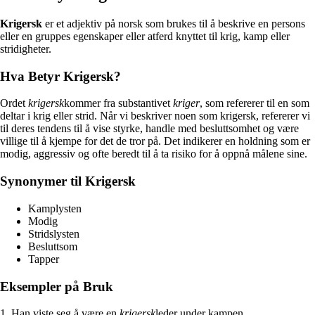
Krigersk
er et adjektiv på norsk som brukes til å beskrive en persons
eller en gruppes egenskaper eller atferd knyttet til krig, kamp eller
stridigheter.
Hva Betyr Krigersk?
Ordet
krigersk
kommer fra substantivet
kriger
, som refererer til en som
deltar i krig eller strid. Når vi beskriver noen som krigersk, refererer vi
til deres tendens til å vise styrke, handle med besluttsomhet og være
villige til å kjempe for det de tror på. Det indikerer en holdning som er
modig, aggressiv og ofte beredt til å ta risiko for å oppnå målene sine.
Synonymer til Krigersk
Kamplysten
Modig
Stridslysten
Besluttsom
Tapper
Eksempler på Bruk
1. Han viste seg å være en
krigersk
leder under kampen.