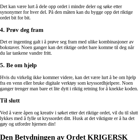
Det kan være lurt å dele opp ordet i mindre deler og søke etter
synonymer for hver del. På den måten kan du bygge opp det riktige
ordet bit for bit.
4. Prøv deg fram
Det er ingenting galt i å prøve seg fram med ulike kombinasjoner av
bokstaver. Noen ganger kan det riktige ordet bare komme til deg når
du lar tankene vandre fritt.
5. Be om hjelp
Hvis du virkelig ikke kommer videre, kan det være lurt å be om hjelp
fra en venn eller bruke digitale verktøy som kryssordhjelpere. Noen
ganger trenger man bare et lite dytt i riktig retning for å knekke koden.
Til slutt
Ved å være åpen og kreativ i søket etter det riktige ordet, vil du til slutt
lykkes med å fylle ut kryssordet ditt. Husk at det viktigste er å ha det
gøy og utfordre hjernen din!
Den Betydningen av Ordet KRIGERSK