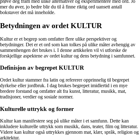
prøve deg fram med ulike alternativer og eksperimentere med ord. Jo
mer du øver, jo bedre blir du til å finne riktig ord uansett antall
bokstaver det må inneholde.
Betydningen av ordet KULTUR
Kultur er et begrep som omfatter flere ulike perspektiver og
betydninger. Det er et ord som kan tolkes på ulike måter avhengig av
sammenhengen det brukes i. I denne artikkelen vil vi utforske de
forskjellige aspektene av ordet kultur og dens betydning i samfunnet.
Definisjon av begrepet KULTUR
Ordet kultur stammer fra latin og refererer opprinnelig til begrepet
dyrkelse eller jordbruk. I dag brukes begrepet imidlertid i en mye
bredere forstand og omfatter alt fra kunst, litteratur, musikk, mat,
tradisjoner, verdier og sosiale normer.
Kulturelle uttrykk og former
Kultur kan manifestere seg på ulike måter i et samfunn. Dette kan
inkludere kulturelle uttrykk som musikk, dans, teater, film og litteratur.
Videre kan kultur også uttrykkes gjennom mat, klær, språk, religion og
arkitektur.