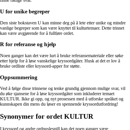
finne riktige svar.
U for unike begreper
Den siste bokstaven U kan minne deg på å lete etter unike og mindre
vanlige begreper som kan være knyttet til kulturtemaer. Dette trinnet
kan være avgjørende for å fullføre ordet.
R for referanse og hjelp
Noen ganger kan det være lurt å bruke referansemateriale eller søke
etter hjelp for å løse vanskelige kryssordgåter. Husk at det er lov å
bruke ordliste eller kryssord-apper for støtte.
Oppsummering
Ved å følge disse trinnene og tenke grundig gjennom mulige svar, vil
du øke sjansene for å løse kryssordgåter som inkluderer temaet
KULTUR. Ikke gi opp, og nyt prosessen med å utforske språket og
kunnskapen din mens du løser en spennende kryssordutfordring!
Synonymer for ordet KULTUR
I kryssord og andre ordpuslespill kan det noen ganger være