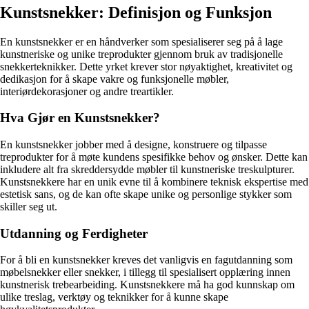
Kunstsnekker: Definisjon og Funksjon
En kunstsnekker er en håndverker som spesialiserer seg på å lage
kunstneriske og unike treprodukter gjennom bruk av tradisjonelle
snekkerteknikker. Dette yrket krever stor nøyaktighet, kreativitet og
dedikasjon for å skape vakre og funksjonelle møbler,
interiørdekorasjoner og andre treartikler.
Hva Gjør en Kunstsnekker?
En kunstsnekker jobber med å designe, konstruere og tilpasse
treprodukter for å møte kundens spesifikke behov og ønsker. Dette kan
inkludere alt fra skreddersydde møbler til kunstneriske treskulpturer.
Kunstsnekkere har en unik evne til å kombinere teknisk ekspertise med
estetisk sans, og de kan ofte skape unike og personlige stykker som
skiller seg ut.
Utdanning og Ferdigheter
For å bli en kunstsnekker kreves det vanligvis en fagutdanning som
møbelsnekker eller snekker, i tillegg til spesialisert opplæring innen
kunstnerisk trebearbeiding. Kunstsnekkere må ha god kunnskap om
ulike treslag, verktøy og teknikker for å kunne skape