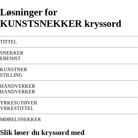
Løsninger for
KUNSTSNEKKER kryssord
TITTEL
SNEKKER
EBENIST
KUNSTNER
STILLING
HÅNDVERKER
HANDVERKER
YRKESUTØVER
YRKESTITTEL
MØBELSNEKKER
Slik løser du kryssord med