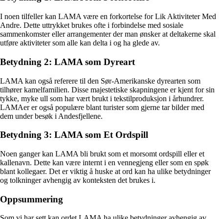
I noen tilfeller kan LAMA være en forkortelse for Lik Aktiviteter Med
Andre. Dette uttrykket brukes ofte i forbindelse med sosiale
sammenkomster eller arrangementer der man ønsker at deltakerne skal
utføre aktiviteter som alle kan delta i og ha glede av.
Betydning 2: LAMA som Dyreart
LAMA kan også referere til den Sør-Amerikanske dyrearten som
tilhører kamelfamilien. Disse majestetiske skapningene er kjent for sin
tykke, myke ull som har vært brukt i tekstilproduksjon i århundrer.
LAMAer er også populære blant turister som gjerne tar bilder med
dem under besøk i Andesfjellene.
Betydning 3: LAMA som Et Ordspill
Noen ganger kan LAMA bli brukt som et morsomt ordspill eller et
kallenavn. Dette kan være internt i en vennegjeng eller som en spøk
blant kollegaer. Det er viktig å huske at ord kan ha ulike betydninger
og tolkninger avhengig av konteksten det brukes i.
Oppsummering
Som vi har sett kan ordet LAMA ha ulike betydninger avhengig av