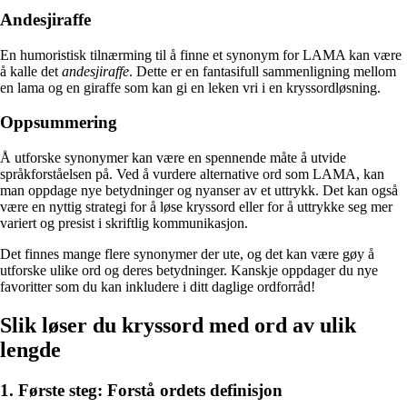
Andesjiraffe
En humoristisk tilnærming til å finne et synonym for LAMA kan være
å kalle det
andesjiraffe
. Dette er en fantasifull sammenligning mellom
en lama og en giraffe som kan gi en leken vri i en kryssordløsning.
Oppsummering
Å utforske synonymer kan være en spennende måte å utvide
språkforståelsen på. Ved å vurdere alternative ord som LAMA, kan
man oppdage nye betydninger og nyanser av et uttrykk. Det kan også
være en nyttig strategi for å løse kryssord eller for å uttrykke seg mer
variert og presist i skriftlig kommunikasjon.
Det finnes mange flere synonymer der ute, og det kan være gøy å
utforske ulike ord og deres betydninger. Kanskje oppdager du nye
favoritter som du kan inkludere i ditt daglige ordforråd!
Slik løser du kryssord med ord av ulik
lengde
1. Første steg: Forstå ordets definisjon