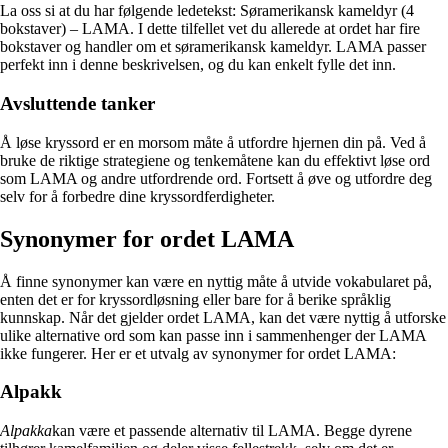
La oss si at du har følgende ledetekst: Søramerikansk kameldyr (4
bokstaver) – LAMA. I dette tilfellet vet du allerede at ordet har fire
bokstaver og handler om et søramerikansk kameldyr. LAMA passer
perfekt inn i denne beskrivelsen, og du kan enkelt fylle det inn.
Avsluttende tanker
Å løse kryssord er en morsom måte å utfordre hjernen din på. Ved å
bruke de riktige strategiene og tenkemåtene kan du effektivt løse ord
som LAMA og andre utfordrende ord. Fortsett å øve og utfordre deg
selv for å forbedre dine kryssordferdigheter.
Synonymer for ordet LAMA
Å finne synonymer kan være en nyttig måte å utvide vokabularet på,
enten det er for kryssordløsning eller bare for å berike språklig
kunnskap. Når det gjelder ordet LAMA, kan det være nyttig å utforske
ulike alternative ord som kan passe inn i sammenhenger der LAMA
ikke fungerer. Her er et utvalg av synonymer for ordet LAMA:
Alpakk
Alpakka
kan være et passende alternativ til LAMA. Begge dyrene