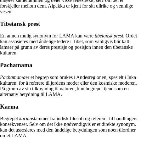
tilhører kamelfamilien og deler visse fellestrekk, selv om det er
forskjeller mellom dem. Alpakka er kjent for sitt ullrike og vennlige
vesen.
Tibetansk prest
En annen mulig synonym for LAMA kan være
tibetansk prest
. Ordet
kan assosieres med åndelige ledere i Tibet, som vanligvis blir kalt
lamaer på grunn av deres prestisje og posisjon innen den tibetanske
kulturen.
Pachamama
Pachamama
er et begrep som brukes i Andesregionen, spesielt i Inka-
kulturen, for å referere til jordens moder eller den kosmiske moderen.
På grunn av sin tilknytning til naturen, kan begrepet tjene som en
alternativ betydning til LAMA.
Karma
Begrepet
karma
stammer fra indisk filosofi og refererer til handlingers
konsekvenser. Selv om det ikke nødvendigvis er et direkte synonym,
kan det assosieres med den åndelige betydningen som noen tilordner
ordet LAMA.