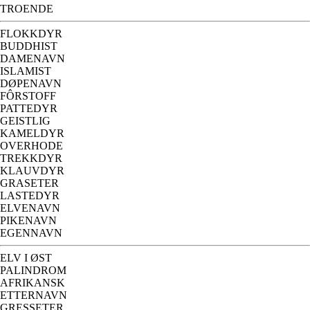
TROENDE
FLOKKDYR
BUDDHIST
DAMENAVN
ISLAMIST
DØPENAVN
FÔRSTOFF
PATTEDYR
GEISTLIG
KAMELDYR
OVERHODE
TREKKDYR
KLAUVDYR
GRASETER
LASTEDYR
ELVENAVN
PIKENAVN
EGENNAVN
ELV I ØST
PALINDROM
AFRIKANSK
ETTERNAVN
GRESSETER