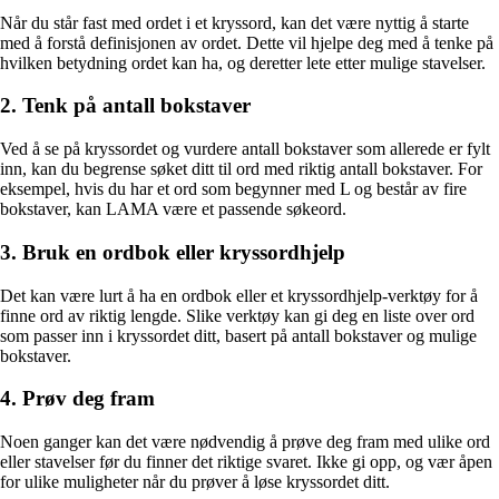
Når du står fast med ordet i et kryssord, kan det være nyttig å starte
med å forstå definisjonen av ordet. Dette vil hjelpe deg med å tenke på
hvilken betydning ordet kan ha, og deretter lete etter mulige stavelser.
2. Tenk på antall bokstaver
Ved å se på kryssordet og vurdere antall bokstaver som allerede er fylt
inn, kan du begrense søket ditt til ord med riktig antall bokstaver. For
eksempel, hvis du har et ord som begynner med L og består av fire
bokstaver, kan LAMA være et passende søkeord.
3. Bruk en ordbok eller kryssordhjelp
Det kan være lurt å ha en ordbok eller et kryssordhjelp-verktøy for å
finne ord av riktig lengde. Slike verktøy kan gi deg en liste over ord
som passer inn i kryssordet ditt, basert på antall bokstaver og mulige
bokstaver.
4. Prøv deg fram
Noen ganger kan det være nødvendig å prøve deg fram med ulike ord
eller stavelser før du finner det riktige svaret. Ikke gi opp, og vær åpen
for ulike muligheter når du prøver å løse kryssordet ditt.