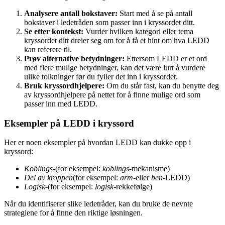
Analysere antall bokstaver:
Start med å se på antall
bokstaver i ledetråden som passer inn i kryssordet ditt.
Se etter kontekst:
Vurder hvilken kategori eller tema
kryssordet ditt dreier seg om for å få et hint om hva LEDD
kan referere til.
Prøv alternative betydninger:
Ettersom LEDD er et ord
med flere mulige betydninger, kan det være lurt å vurdere
ulike tolkninger før du fyller det inn i kryssordet.
Bruk kryssordhjelpere:
Om du står fast, kan du benytte deg
av kryssordhjelpere på nettet for å finne mulige ord som
passer inn med LEDD.
Eksempler på LEDD i kryssord
Her er noen eksempler på hvordan LEDD kan dukke opp i
kryssord:
Koblings-
(for eksempel:
koblings-
mekanisme)
Del av kroppen
(for eksempel:
arm-
eller
ben-
LEDD)
Logisk-
(for eksempel:
logisk-
rekkefølge)
Når du identifiserer slike ledetråder, kan du bruke de nevnte
strategiene for å finne den riktige løsningen.