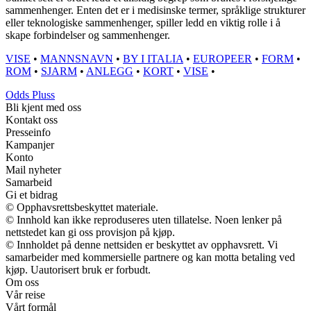
sammenhenger. Enten det er i medisinske termer, språklige strukturer
eller teknologiske sammenhenger, spiller ledd en viktig rolle i å
skape forbindelser og sammenhenger.
VISE
•
MANNSNAVN
•
BY I ITALIA
•
EUROPEER
•
FORM
•
ROM
•
SJARM
•
ANLEGG
•
KORT
•
VISE
•
Odds Pluss
Bli kjent med oss
Kontakt oss
Presseinfo
Kampanjer
Konto
Mail nyheter
Samarbeid
Gi et bidrag
© Opphavsrettsbeskyttet materiale.
© Innhold kan ikke reproduseres uten tillatelse. Noen lenker på
nettstedet kan gi oss provisjon på kjøp.
© Innholdet på denne nettsiden er beskyttet av opphavsrett. Vi
samarbeider med kommersielle partnere og kan motta betaling ved
kjøp. Uautorisert bruk er forbudt.
Om oss
Vår reise
Vårt formål