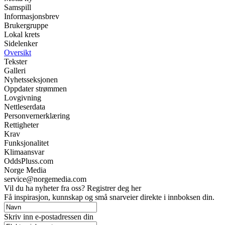
Samspill
Informasjonsbrev
Brukergruppe
Lokal krets
Sidelenker
Oversikt
Tekster
Galleri
Nyhetsseksjonen
Oppdater strømmen
Lovgivning
Nettleserdata
Personvernerklæring
Rettigheter
Krav
Funksjonalitet
Klimaansvar
OddsPluss.com
Norge Media
service@norgemedia.com
Vil du ha nyheter fra oss? Registrer deg her
Få inspirasjon, kunnskap og små snarveier direkte i innboksen din.
Skriv inn e-postadressen din