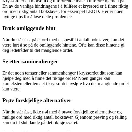
Kryssord er en morsom og utfordrende måte å utfordre hjernen på.
En av de vanlige hindringene i å fullføre et kryssord er å finne riktig
ord med riktig antall bokstaver, for eksempel LEDD. Her er noen
nyttige tips for å løse dette problemet:
Bruk omliggende hint
Når du står fast på et ord med et spesifikt antall bokstaver, kan det
være lurt å se på de omliggende hintene. Ofte kan disse hintene gi
deg ledetråder til det manglende ordet.
Se etter sammenhenger
Er det noen temaer eller sammenhenger i kryssordet ditt som kan
hjelpe deg med å finne det riktige ordet? Noen ganger kan
konteksten eller temaet i kryssordet avsløre hva det manglende ordet
kan være.
Prøv forskjellige alternativer
Når du står fast, ikke nøl med å prøve forskjellige alternativer og
mulige ord med riktig antall bokstaver. Gjennom prøving og feiling
kan du til slutt lande på det riktige svaret.