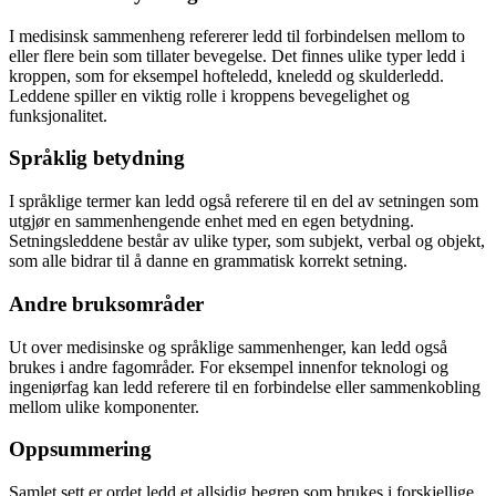
I medisinsk sammenheng refererer ledd til forbindelsen mellom to
eller flere bein som tillater bevegelse. Det finnes ulike typer ledd i
kroppen, som for eksempel hofteledd, kneledd og skulderledd.
Leddene spiller en viktig rolle i kroppens bevegelighet og
funksjonalitet.
Språklig betydning
I språklige termer kan ledd også referere til en del av setningen som
utgjør en sammenhengende enhet med en egen betydning.
Setningsleddene består av ulike typer, som subjekt, verbal og objekt,
som alle bidrar til å danne en grammatisk korrekt setning.
Andre bruksområder
Ut over medisinske og språklige sammenhenger, kan ledd også
brukes i andre fagområder. For eksempel innenfor teknologi og
ingeniørfag kan ledd referere til en forbindelse eller sammenkobling
mellom ulike komponenter.
Oppsummering
Samlet sett er ordet ledd et allsidig begrep som brukes i forskjellige