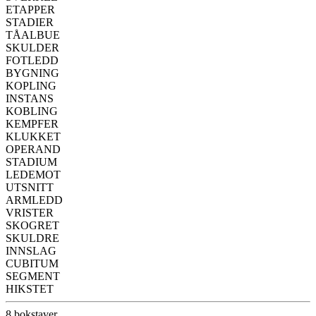
ETAPPER
STADIER
TÅALBUE
SKULDER
FOTLEDD
BYGNING
KOPLING
INSTANS
KOBLING
KEMPFER
KLUKKET
OPERAND
STADIUM
LEDEMOT
UTSNITT
ARMLEDD
VRISTER
SKOGRET
SKULDRE
INNSLAG
CUBITUM
SEGMENT
HIKSTET
8 bokstaver