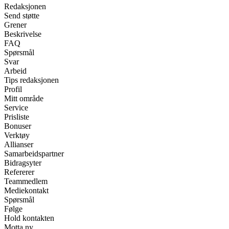
Redaksjonen
Send støtte
Grener
Beskrivelse
FAQ
Spørsmål
Svar
Arbeid
Tips redaksjonen
Profil
Mitt område
Service
Prisliste
Bonuser
Verktøy
Allianser
Samarbeidspartner
Bidragsyter
Refererer
Teammedlem
Mediekontakt
Spørsmål
Følge
Hold kontakten
Motta ny