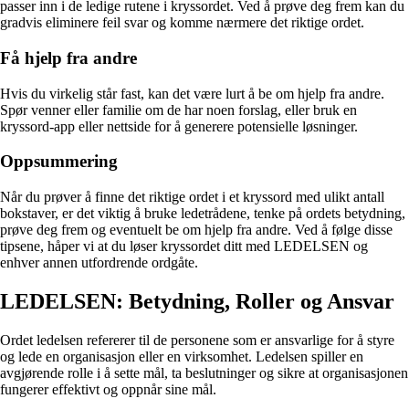
passer inn i de ledige rutene i kryssordet. Ved å prøve deg frem kan du
gradvis eliminere feil svar og komme nærmere det riktige ordet.
Få hjelp fra andre
Hvis du virkelig står fast, kan det være lurt å be om hjelp fra andre.
Spør venner eller familie om de har noen forslag, eller bruk en
kryssord-app eller nettside for å generere potensielle løsninger.
Oppsummering
Når du prøver å finne det riktige ordet i et kryssord med ulikt antall
bokstaver, er det viktig å bruke ledetrådene, tenke på ordets betydning,
prøve deg frem og eventuelt be om hjelp fra andre. Ved å følge disse
tipsene, håper vi at du løser kryssordet ditt med LEDELSEN og
enhver annen utfordrende ordgåte.
LEDELSEN: Betydning, Roller og Ansvar
Ordet ledelsen refererer til de personene som er ansvarlige for å styre
og lede en organisasjon eller en virksomhet. Ledelsen spiller en
avgjørende rolle i å sette mål, ta beslutninger og sikre at organisasjonen
fungerer effektivt og oppnår sine mål.