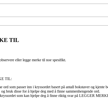
RKE TIL
rvere eller legge merke til noe spesifikt.
RKE TIL:
e ord som passer inn i kryssordet basert på antall bokstaver og kjente b
, og bruk disse for å hjelpe deg med å finne sammenhengende ord.
 kryssordet som kan hjelpe deg å finne riktig svar på LEGGER MERK