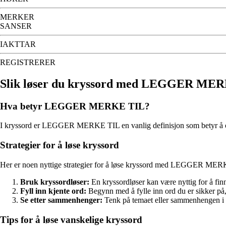
MERKER
SANSER
IAKTTAR
REGISTRERER
Slik løser du kryssord med LEGGER ME
Hva betyr LEGGER MERKE TIL?
I kryssord er LEGGER MERKE TIL en vanlig definisjon som betyr å obse
Strategier for å løse kryssord
Her er noen nyttige strategier for å løse kryssord med LEGGER ME
Bruk kryssordløser:
En kryssordløser kan være nyttig for å finn
Fyll inn kjente ord:
Begynn med å fylle inn ord du er sikker på
Se etter sammenhenger:
Tenk på temaet eller sammenhengen i
Tips for å løse vanskelige kryssord