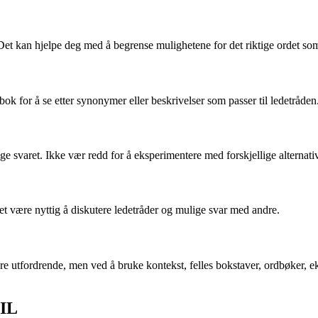
. Det kan hjelpe deg med å begrense mulighetene for det riktige ordet som 
dbok for å se etter synonymer eller beskrivelser som passer til ledetråden
ge svaret. Ikke vær redd for å eksperimentere med forskjellige alternativ
et være nyttig å diskutere ledetråder og mulige svar med andre.
være utfordrende, men ved å bruke kontekst, felles bokstaver, ordbøker, 
IL