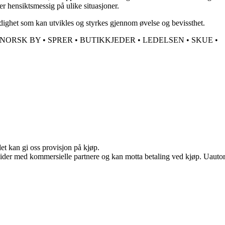
r hensiktsmessig på ulike situasjoner.
dighet som kan utvikles og styrkes gjennom øvelse og bevissthet.
NORSK BY
•
SPRER
•
BUTIKKJEDER
•
LEDELSEN
•
SKUE
•
et kan gi oss provisjon på kjøp.
ider med kommersielle partnere og kan motta betaling ved kjøp. Uautori