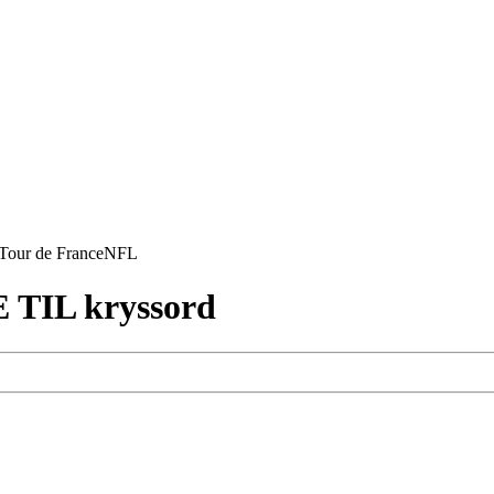
Tour de France
NFL
TIL kryssord