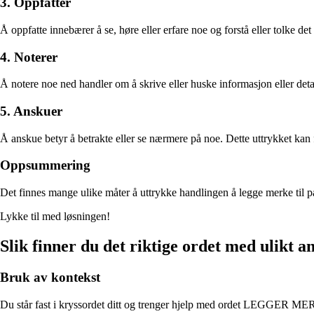
3. Oppfatter
Å oppfatte innebærer å se, høre eller erfare noe og forstå eller tolke de
4. Noterer
Å notere noe ned handler om å skrive eller huske informasjon eller detal
5. Anskuer
Å anskue betyr å betrakte eller se nærmere på noe. Dette uttrykket kan f
Oppsummering
Det finnes mange ulike måter å uttrykke handlingen å legge merke til på
Lykke til med løsningen!
Slik finner du det riktige ordet med ulikt a
Bruk av kontekst
Du står fast i kryssordet ditt og trenger hjelp med ordet LEGGER MERKE