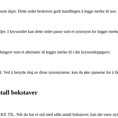
t som skjer. Dette ordet beskriver godt handlingen å legge merke til noe.
jer. I kryssordet kan dette ordet passe som et synonym for legger merke 
ungere som et alternativ til legger merke til i din kryssordoppgave.
. Ved å benytte deg av disse synonymene, kan du øke sjansene for å finn
ntall bokstaver
 TIL. Når du har et ord med ulikt antall bokstaver, kan det være nyttig