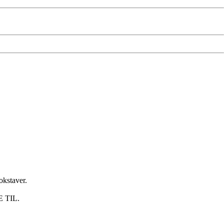
okstaver.
E TIL.