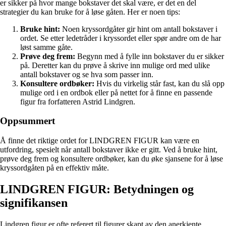
er sikker på hvor mange bokstaver det skal være, er det en del
strategier du kan bruke for å løse gåten. Her er noen tips:
Bruke hint:
Noen kryssordgåter gir hint om antall bokstaver i
ordet. Se etter ledetråder i kryssordet eller spør andre om de har
løst samme gåte.
Prøve deg frem:
Begynn med å fylle inn bokstaver du er sikker
på. Deretter kan du prøve å skrive inn mulige ord med ulike
antall bokstaver og se hva som passer inn.
Konsultere ordbøker:
Hvis du virkelig står fast, kan du slå opp
mulige ord i en ordbok eller på nettet for å finne en passende
figur fra forfatteren Astrid Lindgren.
Oppsummert
Å finne det riktige ordet for LINDGREN FIGUR kan være en
utfordring, spesielt når antall bokstaver ikke er gitt. Ved å bruke hint,
prøve deg frem og konsultere ordbøker, kan du øke sjansene for å løse
kryssordgåten på en effektiv måte.
LINDGREN FIGUR: Betydningen og
signifikansen
Lindgren figur er ofte referert til figurer skapt av den anerkjente