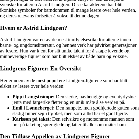
svenske forfatteren Astrid Lindgren. Disse karakterene har blitt
ikoniske symboler for barndommen til mange lesere over hele verden,
og deres relevans fortsetter å vokse til denne dagen.
Hvem er Astrid Lindgren?
Astrid Lindgren var en av de mest innflytelsesrike forfatterne innen
barne- og ungdomslitteratur, og hennes verk har påvirket generasjoner
av lesere. Hun var kjent for sitt unike talent for å skape levende og
minneverdige figurer som har blitt elsket av både barn og voksne.
Lindgrens Figurer: En Oversikt
Her er noen av de mest populære Lindgren-figurene som har blitt
elsket av lesere over hele verden:
Pippi Langstrømpe:
Den sterke, uavhengige og eventyrlystne
jenta med fargerike fletter og en unik måte å se verden på.
Emil i Lønneberget:
Den rampete, men godhjertede gutten som
stadig finner seg i trøbbel, men som alltid har et godt hjerte.
Karlsson på taket:
Den selvsikre og morsomme mannen som
bor på taket og sprer glede og latter til alle som møter ham.
Den Tidløse Appellen av Lindgrens Figurer