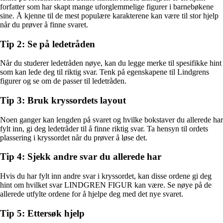
forfatter som har skapt mange uforglemmelige figurer i barnebøkene
sine. Å kjenne til de mest populære karakterene kan være til stor hjelp
når du prøver å finne svaret.
Tip 2: Se på ledetråden
Når du studerer ledetråden nøye, kan du legge merke til spesifikke hint
som kan lede deg til riktig svar. Tenk på egenskapene til Lindgrens
figurer og se om de passer til ledetråden.
Tip 3: Bruk kryssordets layout
Noen ganger kan lengden på svaret og hvilke bokstaver du allerede har
fylt inn, gi deg ledetråder til å finne riktig svar. Ta hensyn til ordets
plassering i kryssordet når du prøver å løse det.
Tip 4: Sjekk andre svar du allerede har
Hvis du har fylt inn andre svar i kryssordet, kan disse ordene gi deg
hint om hvilket svar LINDGREN FIGUR kan være. Se nøye på de
allerede utfylte ordene for å hjelpe deg med det nye svaret.
Tip 5: Ettersøk hjelp