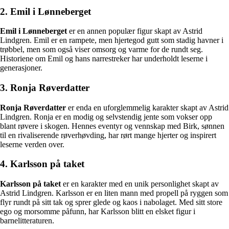
2. Emil i Lønneberget
Emil i Lønneberget
er en annen populær figur skapt av Astrid
Lindgren. Emil er en rampete, men hjertegod gutt som stadig havner i
trøbbel, men som også viser omsorg og varme for de rundt seg.
Historiene om Emil og hans narrestreker har underholdt leserne i
generasjoner.
3. Ronja Røverdatter
Ronja Røverdatter
er enda en uforglemmelig karakter skapt av Astrid
Lindgren. Ronja er en modig og selvstendig jente som vokser opp
blant røvere i skogen. Hennes eventyr og vennskap med Birk, sønnen
til en rivaliserende røverhøvding, har rørt mange hjerter og inspirert
leserne verden over.
4. Karlsson på taket
Karlsson på taket
er en karakter med en unik personlighet skapt av
Astrid Lindgren. Karlsson er en liten mann med propell på ryggen som
flyr rundt på sitt tak og sprer glede og kaos i nabolaget. Med sitt store
ego og morsomme påfunn, har Karlsson blitt en elsket figur i
barnelitteraturen.