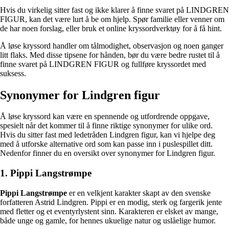
Hvis du virkelig sitter fast og ikke klarer å finne svaret på LINDGREN
FIGUR, kan det være lurt å be om hjelp. Spør familie eller venner om
de har noen forslag, eller bruk et online kryssordverktøy for å få hint.
Å løse kryssord handler om tålmodighet, observasjon og noen ganger
litt flaks. Med disse tipsene for hånden, bør du være bedre rustet til å
finne svaret på LINDGREN FIGUR og fullføre kryssordet med
suksess.
Synonymer for Lindgren figur
Å løse kryssord kan være en spennende og utfordrende oppgave,
spesielt når det kommer til å finne riktige synonymer for ulike ord.
Hvis du sitter fast med ledetråden Lindgren figur, kan vi hjelpe deg
med å utforske alternative ord som kan passe inn i puslespillet ditt.
Nedenfor finner du en oversikt over synonymer for Lindgren figur.
1. Pippi Langstrømpe
Pippi Langstrømpe
er en velkjent karakter skapt av den svenske
forfatteren Astrid Lindgren. Pippi er en modig, sterk og fargerik jente
med fletter og et eventyrlystent sinn. Karakteren er elsket av mange,
både unge og gamle, for hennes ukuelige natur og uslåelige humor.