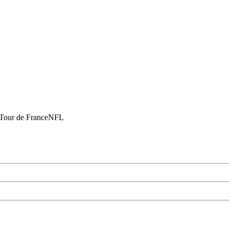
Tour de France
NFL