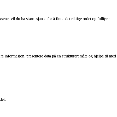
ene, vil du ha større sjanse for å finne det riktige ordet og fullføre
re informasjon, presentere data på en strukturert måte og hjelpe til med
det.