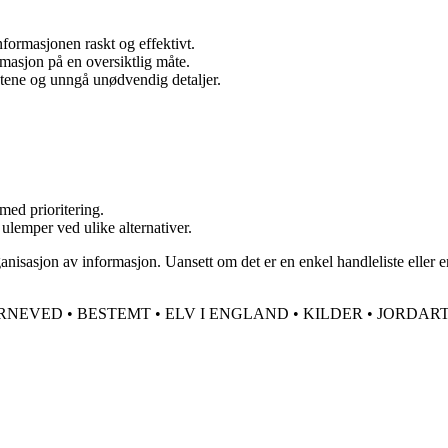
nformasjonen raskt og effektivt.
masjon på en oversiktlig måte.
ktene og unngå unødvendig detaljer.
med prioritering.
ulemper ved ulike alternativer.
ganisasjon av informasjon. Uansett om det er en enkel handleliste eller e
RNEVED
•
BESTEMT
•
ELV I ENGLAND
•
KILDER
•
JORDAR