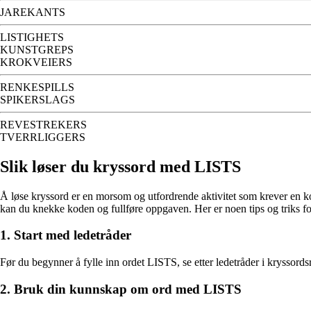
JAREKANTS
LISTIGHETS
KUNSTGREPS
KROKVEIERS
RENKESPILLS
SPIKERSLAGS
REVESTREKERS
TVERRLIGGERS
Slik løser du kryssord med LISTS
Å løse kryssord er en morsom og utfordrende aktivitet som krever en 
kan du knekke koden og fullføre oppgaven. Her er noen tips og triks f
1. Start med ledetråder
Før du begynner å fylle inn ordet LISTS, se etter ledetråder i kryssords
2. Bruk din kunnskap om ord med LISTS