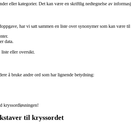
nder eller kategorier. Det kan være en skriftlig nedtegnelse av informasj
ordoppgave, har vi satt sammen en liste over synonymer som kan være til 
nter.
er data.
iste eller oversikt.
ere å bruke andre ord som har lignende betydning:
ed kryssordløsningen!
kstaver til kryssordet