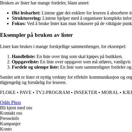
Bruken av lister har mange fordeler, blant annet:
Økt lesbarhet:
Listene gjør det enklere for leseren å absorbere i
Strukturering:
Listene hjelper med å organisere kompleks infor
Fokus:
Ved å bruke lister kan man fokusere på de viktigste pun
Eksempler på bruken av lister
Lister kan brukes i mange forskjellige sammenhenger, for eksempel:
Handleliste:
En liste over ting som skal kjøpes på butikken.
Oppgaveliste:
En liste over oppgaver som må utføres, vanligvis 
Fordele og ulempe liste:
En liste som sammenligner fordeler og 
Samlet sett er lister et nyttig verktøy for effektiv kommunikasjon og or
tilgjengelig og forståelig for leseren.
FLOKE
•
PAVE
•
TV2-PROGRAM
•
INSEKTER
•
MORAL
•
KJE
Odds Pluss
Bli kjent med oss
Kontakt oss
Presseinfo
Kampanjer
Konto