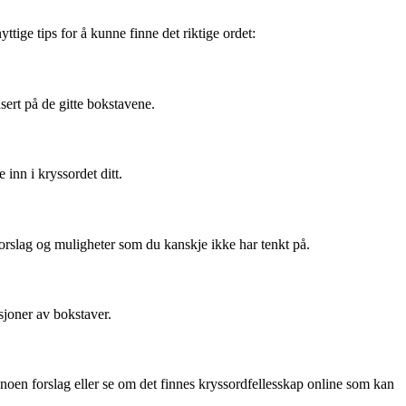
ttige tips for å kunne finne det riktige ordet:
sert på de gitte bokstavene.
 inn i kryssordet ditt.
forslag og muligheter som du kanskje ikke har tenkt på.
sjoner av bokstaver.
ar noen forslag eller se om det finnes kryssordfellesskap online som kan