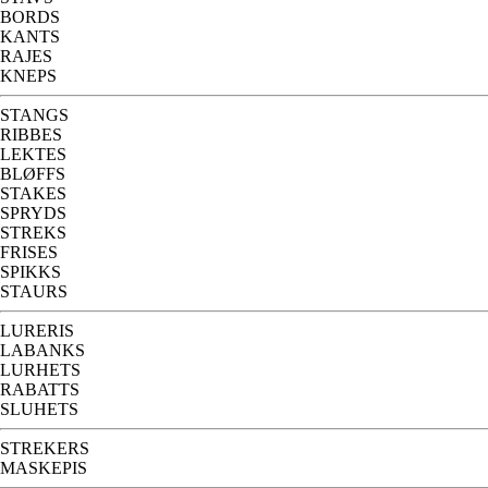
BORDS
KANTS
RAJES
KNEPS
STANGS
RIBBES
LEKTES
BLØFFS
STAKES
SPRYDS
STREKS
FRISES
SPIKKS
STAURS
LURERIS
LABANKS
LURHETS
RABATTS
SLUHETS
STREKERS
MASKEPIS