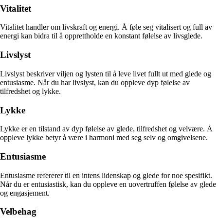
Vitalitet
Vitalitet handler om livskraft og energi. Å føle seg vitalisert og full av
energi kan bidra til å opprettholde en konstant følelse av livsglede.
Livslyst
Livslyst beskriver viljen og lysten til å leve livet fullt ut med glede og
entusiasme. Når du har livslyst, kan du oppleve dyp følelse av
tilfredshet og lykke.
Lykke
Lykke er en tilstand av dyp følelse av glede, tilfredshet og velvære. Å
oppleve lykke betyr å være i harmoni med seg selv og omgivelsene.
Entusiasme
Entusiasme refererer til en intens lidenskap og glede for noe spesifikt.
Når du er entusiastisk, kan du oppleve en uovertruffen følelse av glede
og engasjement.
Velbehag