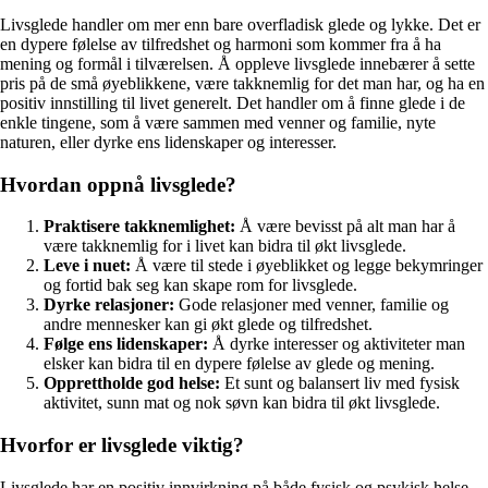
Livsglede handler om mer enn bare overfladisk glede og lykke. Det er
en dypere følelse av tilfredshet og harmoni som kommer fra å ha
mening og formål i tilværelsen. Å oppleve livsglede innebærer å sette
pris på de små øyeblikkene, være takknemlig for det man har, og ha en
positiv innstilling til livet generelt. Det handler om å finne glede i de
enkle tingene, som å være sammen med venner og familie, nyte
naturen, eller dyrke ens lidenskaper og interesser.
Hvordan oppnå livsglede?
Praktisere takknemlighet:
Å være bevisst på alt man har å
være takknemlig for i livet kan bidra til økt livsglede.
Leve i nuet:
Å være til stede i øyeblikket og legge bekymringer
og fortid bak seg kan skape rom for livsglede.
Dyrke relasjoner:
Gode relasjoner med venner, familie og
andre mennesker kan gi økt glede og tilfredshet.
Følge ens lidenskaper:
Å dyrke interesser og aktiviteter man
elsker kan bidra til en dypere følelse av glede og mening.
Opprettholde god helse:
Et sunt og balansert liv med fysisk
aktivitet, sunn mat og nok søvn kan bidra til økt livsglede.
Hvorfor er livsglede viktig?
Livsglede har en positiv innvirkning på både fysisk og psykisk helse.