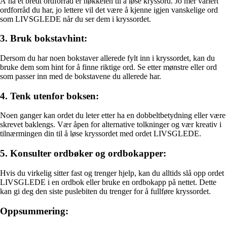
Å ha et bredt ordforråd er nøkkelen til å løse kryssord. Jo mer variert
ordforråd du har, jo lettere vil det være å kjenne igjen vanskelige ord
som LIVSGLEDE når du ser dem i kryssordet.
3. Bruk bokstavhint:
Dersom du har noen bokstaver allerede fylt inn i kryssordet, kan du
bruke dem som hint for å finne riktige ord. Se etter mønstre eller ord
som passer inn med de bokstavene du allerede har.
4. Tenk utenfor boksen:
Noen ganger kan ordet du leter etter ha en dobbeltbetydning eller være
skrevet baklengs. Vær åpen for alternative tolkninger og vær kreativ i
tilnærmingen din til å løse kryssordet med ordet LIVSGLEDE.
5. Konsulter ordbøker og ordbokapper:
Hvis du virkelig sitter fast og trenger hjelp, kan du alltids slå opp ordet
LIVSGLEDE i en ordbok eller bruke en ordbokapp på nettet. Dette
kan gi deg den siste puslebiten du trenger for å fullføre kryssordet.
Oppsummering: