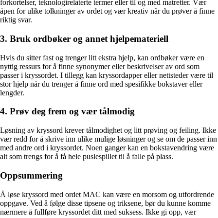
forkortelser, teknologirelaterte termer eller til og med matretter. Vær
åpen for ulike tolkninger av ordet og vær kreativ når du prøver å finne
riktig svar.
3. Bruk ordbøker og annet hjelpemateriell
Hvis du sitter fast og trenger litt ekstra hjelp, kan ordbøker være en
nyttig ressurs for å finne synonymer eller beskrivelser av ord som
passer i kryssordet. I tillegg kan kryssordapper eller nettsteder være til
stor hjelp når du trenger å finne ord med spesifikke bokstaver eller
lengder.
4. Prøv deg frem og vær tålmodig
Løsning av kryssord krever tålmodighet og litt prøving og feiling. Ikke
vær redd for å skrive inn ulike mulige løsninger og se om de passer inn
med andre ord i kryssordet. Noen ganger kan en bokstavendring være
alt som trengs for å få hele puslespillet til å falle på plass.
Oppsummering
Å løse kryssord med ordet MAC kan være en morsom og utfordrende
oppgave. Ved å følge disse tipsene og triksene, bør du kunne komme
nærmere å fullføre kryssordet ditt med suksess. Ikke gi opp, vær