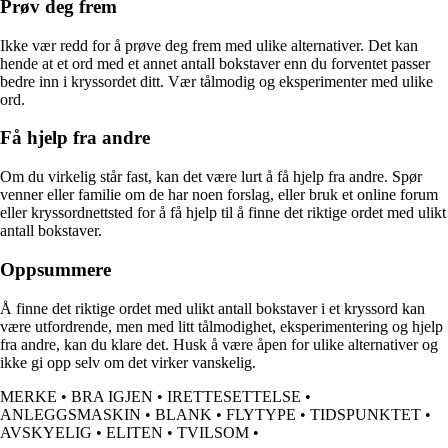
Prøv deg frem
Ikke vær redd for å prøve deg frem med ulike alternativer. Det kan
hende at et ord med et annet antall bokstaver enn du forventet passer
bedre inn i kryssordet ditt. Vær tålmodig og eksperimenter med ulike
ord.
Få hjelp fra andre
Om du virkelig står fast, kan det være lurt å få hjelp fra andre. Spør
venner eller familie om de har noen forslag, eller bruk et online forum
eller kryssordnettsted for å få hjelp til å finne det riktige ordet med ulikt
antall bokstaver.
Oppsummere
Å finne det riktige ordet med ulikt antall bokstaver i et kryssord kan
være utfordrende, men med litt tålmodighet, eksperimentering og hjelp
fra andre, kan du klare det. Husk å være åpen for ulike alternativer og
ikke gi opp selv om det virker vanskelig.
MERKE
•
BRA IGJEN
•
IRETTESETTELSE
•
ANLEGGSMASKIN
•
BLANK
•
FLYTYPE
•
TIDSPUNKTET
•
AVSKYELIG
•
ELITEN
•
TVILSOM
•