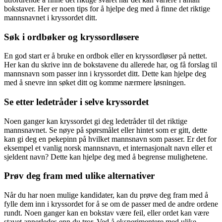
bokstaver. Her er noen tips for å hjelpe deg med å finne det riktige
mannsnavnet i kryssordet ditt.
Søk i ordbøker og kryssordløsere
En god start er å bruke en ordbok eller en kryssordløser på nettet.
Her kan du skrive inn de bokstavene du allerede har, og få forslag til
mannsnavn som passer inn i kryssordet ditt. Dette kan hjelpe deg
med å snevre inn søket ditt og komme nærmere løsningen.
Se etter ledetråder i selve kryssordet
Noen ganger kan kryssordet gi deg ledetråder til det riktige
mannsnavnet. Se nøye på spørsmålet eller hintet som er gitt, dette
kan gi deg en pekepinn på hvilket mannsnavn som passer. Er det for
eksempel et vanlig norsk mannsnavn, et internasjonalt navn eller et
sjeldent navn? Dette kan hjelpe deg med å begrense mulighetene.
Prøv deg fram med ulike alternativer
Når du har noen mulige kandidater, kan du prøve deg fram med å
fylle dem inn i kryssordet for å se om de passer med de andre ordene
rundt. Noen ganger kan en bokstav være feil, eller ordet kan være
stavet annerledes enn du tror. Ved å eksperimentere med ulike