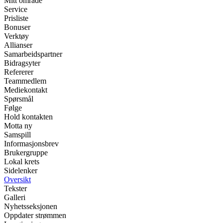
Mitt område
Service
Prisliste
Bonuser
Verktøy
Allianser
Samarbeidspartner
Bidragsyter
Refererer
Teammedlem
Mediekontakt
Spørsmål
Følge
Hold kontakten
Motta ny
Samspill
Informasjonsbrev
Brukergruppe
Lokal krets
Sidelenker
Oversikt
Tekster
Galleri
Nyhetsseksjonen
Oppdater strømmen