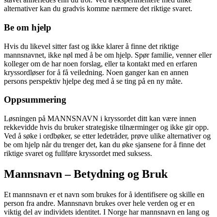
alternativer kan du gradvis komme nærmere det riktige svaret.
Be om hjelp
Hvis du likevel sitter fast og ikke klarer å finne det riktige
mannsnavnet, ikke nøl med å be om hjelp. Spør familie, venner eller
kolleger om de har noen forslag, eller ta kontakt med en erfaren
kryssordløser for å få veiledning. Noen ganger kan en annen
persons perspektiv hjelpe deg med å se ting på en ny måte.
Oppsummering
Løsningen på MANNSNAVN i kryssordet ditt kan være innen
rekkevidde hvis du bruker strategiske tilnærminger og ikke gir opp.
Ved å søke i ordbøker, se etter ledetråder, prøve ulike alternativer og
be om hjelp når du trenger det, kan du øke sjansene for å finne det
riktige svaret og fullføre kryssordet med suksess.
Mannsnavn – Betydning og Bruk
Et mannsnavn er et navn som brukes for å identifisere og skille en
person fra andre. Mannsnavn brukes over hele verden og er en
viktig del av individets identitet. I Norge har mannsnavn en lang og