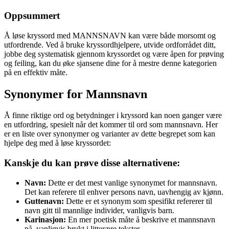
Oppsummert
Å løse kryssord med MANNSNAVN kan være både morsomt og
utfordrende. Ved å bruke kryssordhjelpere, utvide ordforrådet ditt,
jobbe deg systematisk gjennom kryssordet og være åpen for prøving
og feiling, kan du øke sjansene dine for å mestre denne kategorien
på en effektiv måte.
Synonymer for Mannsnavn
Å finne riktige ord og betydninger i kryssord kan noen ganger være
en utfordring, spesielt når det kommer til ord som mannsnavn. Her
er en liste over synonymer og varianter av dette begrepet som kan
hjelpe deg med å løse kryssordet:
Kanskje du kan prøve disse alternativene:
Navn:
Dette er det mest vanlige synonymet for mannsnavn.
Det kan referere til enhver persons navn, uavhengig av kjønn.
Guttenavn:
Dette er et synonym som spesifikt refererer til
navn gitt til mannlige individer, vanligvis barn.
Karinasjon:
En mer poetisk måte å beskrive et mannsnavn
på, vanligvis brukt i litterære tekster.