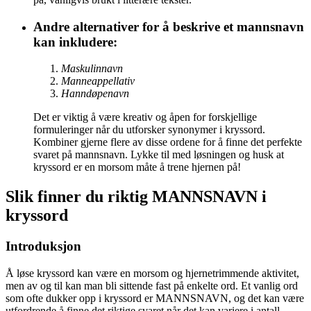
Andre alternativer for å beskrive et mannsnavn
kan inkludere:
Maskulinnavn
Manneappellativ
Hanndøpenavn
Det er viktig å være kreativ og åpen for forskjellige
formuleringer når du utforsker synonymer i kryssord.
Kombiner gjerne flere av disse ordene for å finne det perfekte
svaret på mannsnavn. Lykke til med løsningen og husk at
kryssord er en morsom måte å trene hjernen på!
Slik finner du riktig MANNSNAVN i
kryssord
Introduksjon
Å løse kryssord kan være en morsom og hjernetrimmende aktivitet,
men av og til kan man bli sittende fast på enkelte ord. Et vanlig ord
som ofte dukker opp i kryssord er MANNSNAVN, og det kan være
utfordrende å finne det riktige svaret når det kan variere i antall