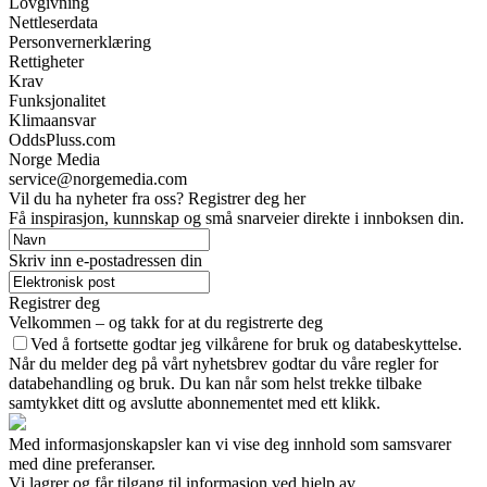
Lovgivning
Nettleserdata
Personvernerklæring
Rettigheter
Krav
Funksjonalitet
Klimaansvar
OddsPluss.com
Norge Media
service@norgemedia.com
Vil du ha nyheter fra oss? Registrer deg her
Få inspirasjon, kunnskap og små snarveier direkte i innboksen din.
Skriv inn e-postadressen din
Registrer deg
Velkommen – og takk for at du registrerte deg
Ved å fortsette godtar jeg vilkårene for bruk og databeskyttelse.
Når du melder deg på vårt nyhetsbrev godtar du våre regler for
databehandling og bruk. Du kan når som helst trekke tilbake
samtykket ditt og avslutte abonnementet med ett klikk.
Med informasjonskapsler kan vi vise deg innhold som samsvarer
med dine preferanser.
Vi lagrer og får tilgang til informasjon ved hjelp av