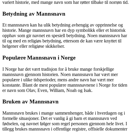
variert historie, med mange navn som har røtter tilbake til norrøn tid.
Betydning av Mannsnavn
Et mannsnavn kan ha ulik betydning avhengig av opprinnelse og
historie. Mange mannsnavn har en dyp symbolikk eller et historisk
opphav som gir navnet en spesiell betydning. Noen mannsnavn har
til og med en religiøs betydning, ettersom de kan være knyttet til
helgener eller religiøse skikkelser.
Populære Mannsnavn i Norge
I Norge har det vært tradisjon for å bruke mange forskjellige
mannsnavn gjennom historien. Noen mannsnavn har vært mer
populære i ulike tidsperioder, mens andre navn har vært mer
konstante. Blant de mest populære mannsnavnene i Norge for tiden
er navn som Olav, Even, William, Noah og Isak.
Bruken av Mannsnavn
Mannsnavn brukes i mange sammenhenger, både i hverdagen og i
formelle situasjoner. Det er vanlig å gi barn et mannsnavn ved
fødselen, og navnet følger som regel personen gjennom hele livet. I
tillegg brukes mannsnavn i offentlige registre, offisielle dokumenter