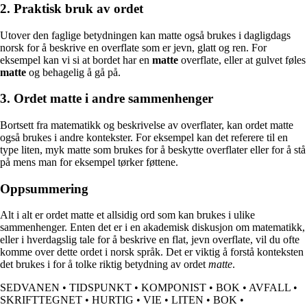
2. Praktisk bruk av ordet
Utover den faglige betydningen kan matte også brukes i dagligdags
norsk for å beskrive en overflate som er jevn, glatt og ren. For
eksempel kan vi si at bordet har en
matte
overflate, eller at gulvet føles
matte
og behagelig å gå på.
3. Ordet matte i andre sammenhenger
Bortsett fra matematikk og beskrivelse av overflater, kan ordet matte
også brukes i andre kontekster. For eksempel kan det referere til en
type liten, myk matte som brukes for å beskytte overflater eller for å stå
på mens man for eksempel tørker føttene.
Oppsummering
Alt i alt er ordet matte et allsidig ord som kan brukes i ulike
sammenhenger. Enten det er i en akademisk diskusjon om matematikk,
eller i hverdagslig tale for å beskrive en flat, jevn overflate, vil du ofte
komme over dette ordet i norsk språk. Det er viktig å forstå konteksten
det brukes i for å tolke riktig betydning av ordet
matte
.
SEDVANEN
•
TIDSPUNKT
•
KOMPONIST
•
BOK
•
AVFALL
•
SKRIFTTEGNET
•
HURTIG
•
VIE
•
LITEN
•
BOK
•