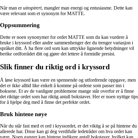
Når man er
uinspirert
, mangler man energi og entusiasme. Dette kan
være relevant som et synonym for MATTE.
Oppsummering
Dette er noen synonymer for ordet MATTE som du kan vurdere å
bruke i kryssord eller andre sammenhenger der du trenger variasjon i
språket ditt. Å ha flere ord som kan uttrykke lignende betydninger vil
berike ordforrådet ditt og gjøre det lettere å formidle presist.
Slik finner du riktig ord i kryssord
Å løse kryssord kan være en spennende og utfordrende oppgave, men
det er ikke alltid like enkelt å komme på ordene som passer inn i
boksene. Et av de vanligste problemene mange står overfor er å finne
det riktige ordet som har riktig antall bokstaver. Her er noen nyttige tips
for å hjelpe deg med å finne det perfekte ordet.
Bruk hintene nøye
Når du står fast med et ord i kryssordet, er det viktig å se på hintene du
allerede har. Disse kan gi deg verdifulle ledetråder om hva ordet kan
være. Noen ganger kan hintene indikere antall bokstaver, hvilket kan