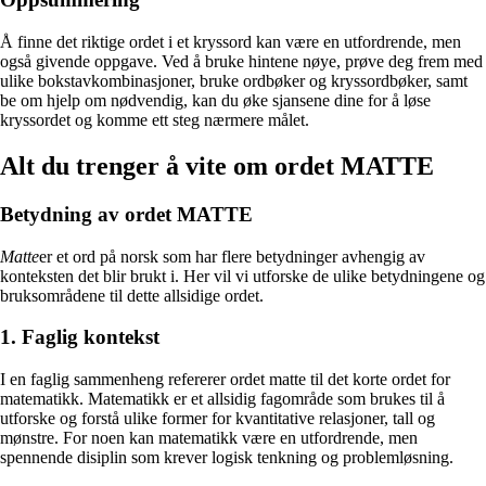
Å finne det riktige ordet i et kryssord kan være en utfordrende, men
også givende oppgave. Ved å bruke hintene nøye, prøve deg frem med
ulike bokstavkombinasjoner, bruke ordbøker og kryssordbøker, samt
be om hjelp om nødvendig, kan du øke sjansene dine for å løse
kryssordet og komme ett steg nærmere målet.
Alt du trenger å vite om ordet MATTE
Betydning av ordet MATTE
Matte
er et ord på norsk som har flere betydninger avhengig av
konteksten det blir brukt i. Her vil vi utforske de ulike betydningene og
bruksområdene til dette allsidige ordet.
1. Faglig kontekst
I en faglig sammenheng refererer ordet matte til det korte ordet for
matematikk. Matematikk er et allsidig fagområde som brukes til å
utforske og forstå ulike former for kvantitative relasjoner, tall og
mønstre. For noen kan matematikk være en utfordrende, men
spennende disiplin som krever logisk tenkning og problemløsning.