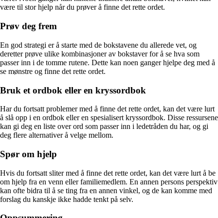
være til stor hjelp når du prøver å finne det rette ordet.
Prøv deg frem
En god strategi er å starte med de bokstavene du allerede vet, og
deretter prøve ulike kombinasjoner av bokstaver for å se hva som
passer inn i de tomme rutene. Dette kan noen ganger hjelpe deg med å
se mønstre og finne det rette ordet.
Bruk et ordbok eller en kryssordbok
Har du fortsatt problemer med å finne det rette ordet, kan det være lurt
å slå opp i en ordbok eller en spesialisert kryssordbok. Disse ressursene
kan gi deg en liste over ord som passer inn i ledetråden du har, og gi
deg flere alternativer å velge mellom.
Spør om hjelp
Hvis du fortsatt sliter med å finne det rette ordet, kan det være lurt å be
om hjelp fra en venn eller familiemedlem. En annen persons perspektiv
kan ofte bidra til å se ting fra en annen vinkel, og de kan komme med
forslag du kanskje ikke hadde tenkt på selv.
Oppsummering