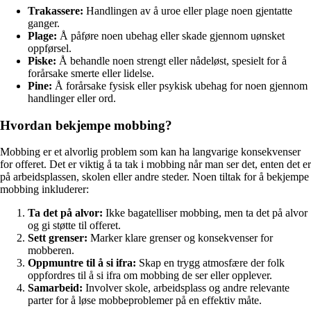
Trakassere:
Handlingen av å uroe eller plage noen gjentatte
ganger.
Plage:
Å påføre noen ubehag eller skade gjennom uønsket
oppførsel.
Piske:
Å behandle noen strengt eller nådeløst, spesielt for å
forårsake smerte eller lidelse.
Pine:
Å forårsake fysisk eller psykisk ubehag for noen gjennom
handlinger eller ord.
Hvordan bekjempe mobbing?
Mobbing er et alvorlig problem som kan ha langvarige konsekvenser
for offeret. Det er viktig å ta tak i mobbing når man ser det, enten det er
på arbeidsplassen, skolen eller andre steder. Noen tiltak for å bekjempe
mobbing inkluderer:
Ta det på alvor:
Ikke bagatelliser mobbing, men ta det på alvor
og gi støtte til offeret.
Sett grenser:
Marker klare grenser og konsekvenser for
mobberen.
Oppmuntre til å si ifra:
Skap en trygg atmosfære der folk
oppfordres til å si ifra om mobbing de ser eller opplever.
Samarbeid:
Involver skole, arbeidsplass og andre relevante
parter for å løse mobbeproblemer på en effektiv måte.