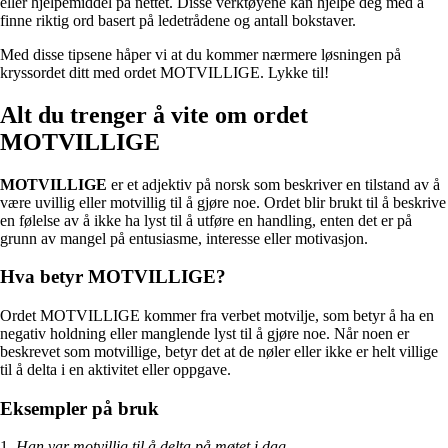
eller hjelpemiddel på nettet. Disse verktøyene kan hjelpe deg med å
finne riktig ord basert på ledetrådene og antall bokstaver.
Med disse tipsene håper vi at du kommer nærmere løsningen på
kryssordet ditt med ordet MOTVILLIGE. Lykke til!
Alt du trenger å vite om ordet
MOTVILLIGE
MOTVILLIGE
er et adjektiv på norsk som beskriver en tilstand av å
være uvillig eller motvillig til å gjøre noe. Ordet blir brukt til å beskrive
en følelse av å ikke ha lyst til å utføre en handling, enten det er på
grunn av mangel på entusiasme, interesse eller motivasjon.
Hva betyr MOTVILLIGE?
Ordet MOTVILLIGE kommer fra verbet motvilje, som betyr å ha en
negativ holdning eller manglende lyst til å gjøre noe. Når noen er
beskrevet som motvillige, betyr det at de nøler eller ikke er helt villige
til å delta i en aktivitet eller oppgave.
Eksempler på bruk
1.
Han var motvillig til å delta på møtet i dag.