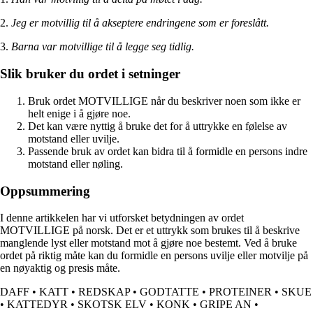
2.
Jeg er motvillig til å akseptere endringene som er foreslått.
3.
Barna var motvillige til å legge seg tidlig.
Slik bruker du ordet i setninger
Bruk ordet MOTVILLIGE når du beskriver noen som ikke er
helt enige i å gjøre noe.
Det kan være nyttig å bruke det for å uttrykke en følelse av
motstand eller uvilje.
Passende bruk av ordet kan bidra til å formidle en persons indre
motstand eller nøling.
Oppsummering
I denne artikkelen har vi utforsket betydningen av ordet
MOTVILLIGE på norsk. Det er et uttrykk som brukes til å beskrive
manglende lyst eller motstand mot å gjøre noe bestemt. Ved å bruke
ordet på riktig måte kan du formidle en persons uvilje eller motvilje på
en nøyaktig og presis måte.
DAFF
•
KATT
•
REDSKAP
•
GODTATTE
•
PROTEINER
•
SKUE
•
KATTEDYR
•
SKOTSK ELV
•
KONK
•
GRIPE AN
•