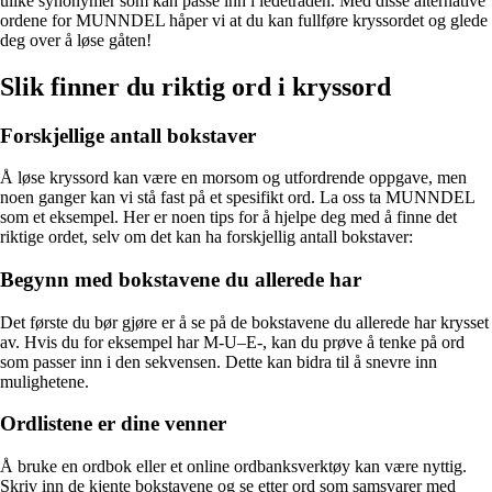
ulike synonymer som kan passe inn i ledetråden. Med disse alternative
ordene for MUNNDEL håper vi at du kan fullføre kryssordet og glede
deg over å løse gåten!
Slik finner du riktig ord i kryssord
Forskjellige antall bokstaver
Å løse kryssord kan være en morsom og utfordrende oppgave, men
noen ganger kan vi stå fast på et spesifikt ord. La oss ta MUNNDEL
som et eksempel. Her er noen tips for å hjelpe deg med å finne det
riktige ordet, selv om det kan ha forskjellig antall bokstaver:
Begynn med bokstavene du allerede har
Det første du bør gjøre er å se på de bokstavene du allerede har krysset
av. Hvis du for eksempel har M-U–E-, kan du prøve å tenke på ord
som passer inn i den sekvensen. Dette kan bidra til å snevre inn
mulighetene.
Ordlistene er dine venner
Å bruke en ordbok eller et online ordbanksverktøy kan være nyttig.
Skriv inn de kjente bokstavene og se etter ord som samsvarer med