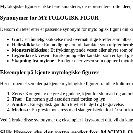
Mytologiske figurer er ikke bare karakterer, de representerer ofte ideer,
Synonymer for MYTOLOGISK FIGUR
Dersom du leter etter et passende synonym for mytologisk figur i din kr
Gud
: En åndelig skikkelse med overnaturlige krefter som tilbes i
Helteskikkelse
: En modig og ærefull karakter som utfører heroi
Monsterskikkelse
: Et fryktinngytende vesen eller uhyre som ofte
Legendarisk vesen
: En skapning eller karakter som er kjent g
Skapning fra mytene
: En figur eller vesen som opptrer i mytolo
Eksempler på kjente mytologiske figurer
Her er noen eksempler på kjente mytologiske figurer fra ulike kulturer 
Zeus
: Kongen av de greske gudene, kjent for sin makt og autorit
Thor
: En norrøn gud assosiert med torden og lyn.
Anubis
: En egyptisk guddom knyttet til død og begravelse.
Medusa
: En gresk monstress med slanger istedenfor hår som ku
Ved å bruke disse synonymer og eksempler i kryssordet ditt, vil du kansk
Slik finner du det rette ordet for MYTOL