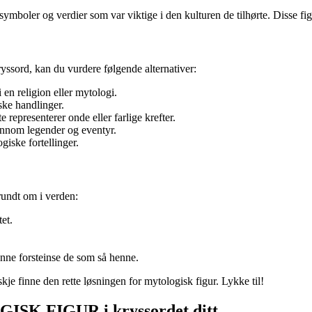
 symboler og verdier som var viktige i den kulturen de tilhørte. Disse fi
yssord, kan du vurdere følgende alternativer:
 en religion eller mytologi.
ske handlinger.
 representerer onde eller farlige krefter.
jennom legender og eventyr.
giske fortellinger.
rundt om i verden:
et.
nne forsteinse de som så henne.
je finne den rette løsningen for mytologisk figur. Lykke til!
OGISK FIGUR i kryssordet ditt