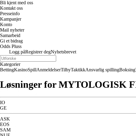
Bli kjent med oss
Kontakt oss
Presseinfo
Kampanjer
Konto
Mail nyheter
Samarbeid
Gi et bidrag
Odds Pluss
Logg på
Registrer deg
Nyhetsbrevet
Kategorier
Betting
Kasino
Spill
Anmeldelser
Tilby
Taktikk
Ansvarlig spilling
Boksing
Løsninger for MYTOLOGISK F
IO
GE
ASK
EOS
SAM
NUE