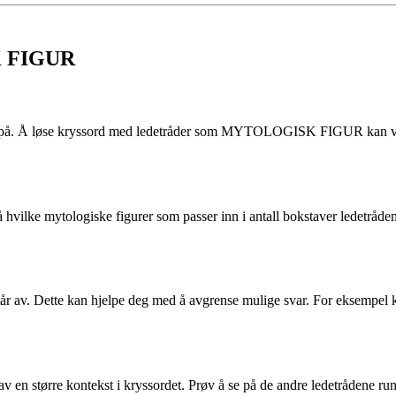
K FIGUR
 på. Å løse kryssord med ledetråder som MYTOLOGISK FIGUR kan være s
ke mytologiske figurer som passer inn i antall bokstaver ledetråden gi
 består av. Dette kan hjelpe deg med å avgrense mulige svar. For ek
 større kontekst i kryssordet. Prøv å se på de andre ledetrådene 