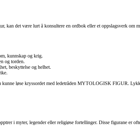
ur, kan det være lurt å konsultere en ordbok eller et oppslagsverk om 
om, kunnskap og krig.
n og torden.
het, beskyttelse og helhet.
ike.
ør du kunne løse kryssordet med ledetråden MYTOLOGISK FIGUR. Lykke
trer i myter, legender eller religiøse fortellinger. Disse figurane er ofte