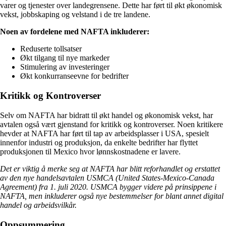
varer og tjenester over landegrensene. Dette har ført til økt økonomisk
vekst, jobbskaping og velstand i de tre landene.
Noen av fordelene med NAFTA inkluderer:
Reduserte tollsatser
Økt tilgang til nye markeder
Stimulering av investeringer
Økt konkurranseevne for bedrifter
Kritikk og Kontroverser
Selv om NAFTA har bidratt til økt handel og økonomisk vekst, har
avtalen også vært gjenstand for kritikk og kontroverser. Noen kritikere
hevder at NAFTA har ført til tap av arbeidsplasser i USA, spesielt
innenfor industri og produksjon, da enkelte bedrifter har flyttet
produksjonen til Mexico hvor lønnskostnadene er lavere.
Det er viktig å merke seg at NAFTA har blitt reforhandlet og erstattet
av den nye handelsavtalen USMCA (United States-Mexico-Canada
Agreement) fra 1. juli 2020. USMCA bygger videre på prinsippene i
NAFTA, men inkluderer også nye bestemmelser for blant annet digital
handel og arbeidsvilkår.
Oppsummering