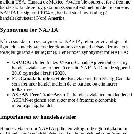
mellom USA, Canada og Mexico. Avtalen ble opprettet for å fremme
handelsforbindelser og økonomisk samarbeid mellom de tre landene.
NAFTA ble signert i 1994 og har hatt stor innvirkning på
handelsaktiviteter i Nord-Amerika.
Synonymer for NAFTA
Når vi snakker om synonymer for NAFTA, refererer vi vanligvis til
lignende handelsavtaler eller økonomiske samarbeidsavtaler mellom
forskjellige land eller regioner. Her er noen synonymer for NAFTA:
USMCA:
United States-Mexico-Canada Agreement er en ny
handelsavtale som er ment å erstatte NAFTA. Den ble signert i
2018 og trådte i kraft i 2020.
EU-Canada handelsavtale:
En avtale mellom EU og Canada
som fremmer handel mellom de to partene og eliminerer
tollbarrierer.
ASEAN Free Trade Area:
En handelsavtale mellom landene i
ASEAN-regionen som sikter mot å fremme økonomisk
integrasjon og handel.
Importansen av handelsavtaler
Handelsavtaler som NAFTA spiller en viktig rolle i global økonomi
ved å redusere handelshindringer, øke økonomisk vekst og fremme