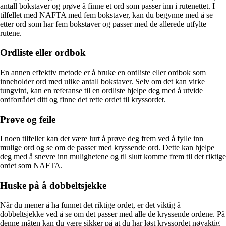
antall bokstaver og prøve å finne et ord som passer inn i rutenettet. I
tilfellet med NAFTA med fem bokstaver, kan du begynne med å se
etter ord som har fem bokstaver og passer med de allerede utfylte
rutene.
Ordliste eller ordbok
En annen effektiv metode er å bruke en ordliste eller ordbok som
inneholder ord med ulike antall bokstaver. Selv om det kan virke
tungvint, kan en referanse til en ordliste hjelpe deg med å utvide
ordforrådet ditt og finne det rette ordet til kryssordet.
Prøve og feile
I noen tilfeller kan det være lurt å prøve deg frem ved å fylle inn
mulige ord og se om de passer med kryssende ord. Dette kan hjelpe
deg med å snevre inn mulighetene og til slutt komme frem til det riktige
ordet som NAFTA.
Huske på å dobbeltsjekke
Når du mener å ha funnet det riktige ordet, er det viktig å
dobbeltsjekke ved å se om det passer med alle de kryssende ordene. På
denne måten kan du være sikker på at du har løst kryssordet nøyaktig