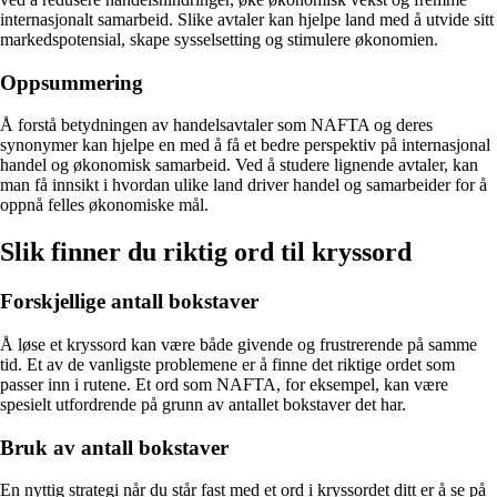
internasjonalt samarbeid. Slike avtaler kan hjelpe land med å utvide sitt
markedspotensial, skape sysselsetting og stimulere økonomien.
Oppsummering
Å forstå betydningen av handelsavtaler som NAFTA og deres
synonymer kan hjelpe en med å få et bedre perspektiv på internasjonal
handel og økonomisk samarbeid. Ved å studere lignende avtaler, kan
man få innsikt i hvordan ulike land driver handel og samarbeider for å
oppnå felles økonomiske mål.
Slik finner du riktig ord til kryssord
Forskjellige antall bokstaver
Å løse et kryssord kan være både givende og frustrerende på samme
tid. Et av de vanligste problemene er å finne det riktige ordet som
passer inn i rutene. Et ord som NAFTA, for eksempel, kan være
spesielt utfordrende på grunn av antallet bokstaver det har.
Bruk av antall bokstaver
En nyttig strategi når du står fast med et ord i kryssordet ditt er å se på