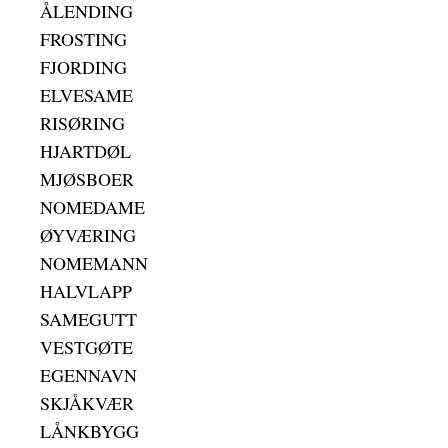
ÅLENDING
FROSTING
FJORDING
ELVESAME
RISØRING
HJARTDØL
MJØSBOER
NOMEDAME
ØYVÆRING
NOMEMANN
HALVLAPP
SAMEGUTT
VESTGØTE
EGENNAVN
SKJÅKVÆR
LÅNKBYGG