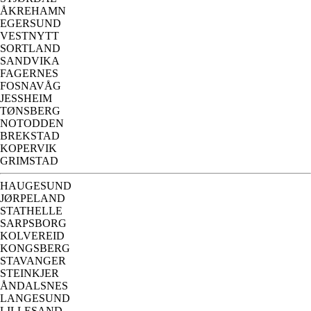
ÅKREHAMN
EGERSUND
VESTNYTT
SORTLAND
SANDVIKA
FAGERNES
FOSNAVÅG
JESSHEIM
TØNSBERG
NOTODDEN
BREKSTAD
KOPERVIK
GRIMSTAD
HAUGESUND
JØRPELAND
STATHELLE
SARPSBORG
KOLVEREID
KONGSBERG
STAVANGER
STEINKJER
ÅNDALSNES
LANGESUND
LILLESAND