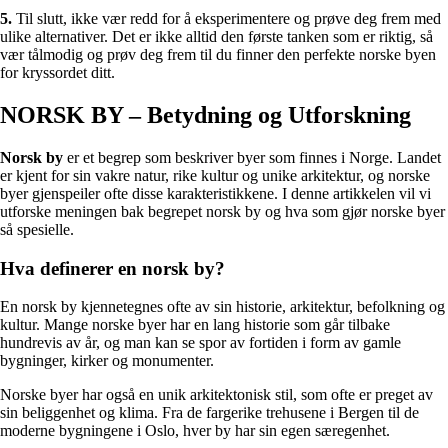
5.
Til slutt, ikke vær redd for å eksperimentere og prøve deg frem med
ulike alternativer. Det er ikke alltid den første tanken som er riktig, så
vær tålmodig og prøv deg frem til du finner den perfekte norske byen
for kryssordet ditt.
NORSK BY – Betydning og Utforskning
Norsk by
er et begrep som beskriver byer som finnes i Norge. Landet
er kjent for sin vakre natur, rike kultur og unike arkitektur, og norske
byer gjenspeiler ofte disse karakteristikkene. I denne artikkelen vil vi
utforske meningen bak begrepet norsk by og hva som gjør norske byer
så spesielle.
Hva definerer en norsk by?
En norsk by kjennetegnes ofte av sin historie, arkitektur, befolkning og
kultur. Mange norske byer har en lang historie som går tilbake
hundrevis av år, og man kan se spor av fortiden i form av gamle
bygninger, kirker og monumenter.
Norske byer har også en unik arkitektonisk stil, som ofte er preget av
sin beliggenhet og klima. Fra de fargerike trehusene i Bergen til de
moderne bygningene i Oslo, hver by har sin egen særegenhet.