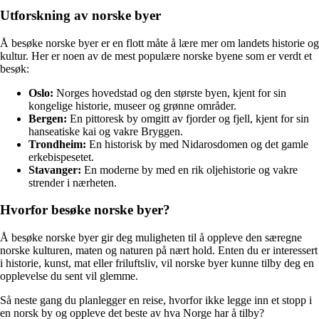
Utforskning av norske byer
Å besøke norske byer er en flott måte å lære mer om landets historie og
kultur. Her er noen av de mest populære norske byene som er verdt et
besøk:
Oslo:
Norges hovedstad og den største byen, kjent for sin
kongelige historie, museer og grønne områder.
Bergen:
En pittoresk by omgitt av fjorder og fjell, kjent for sin
hanseatiske kai og vakre Bryggen.
Trondheim:
En historisk by med Nidarosdomen og det gamle
erkebispesetet.
Stavanger:
En moderne by med en rik oljehistorie og vakre
strender i nærheten.
Hvorfor besøke norske byer?
Å besøke norske byer gir deg muligheten til å oppleve den særegne
norske kulturen, maten og naturen på nært hold. Enten du er interessert
i historie, kunst, mat eller friluftsliv, vil norske byer kunne tilby deg en
opplevelse du sent vil glemme.
Så neste gang du planlegger en reise, hvorfor ikke legge inn et stopp i
en norsk by og oppleve det beste av hva Norge har å tilby?