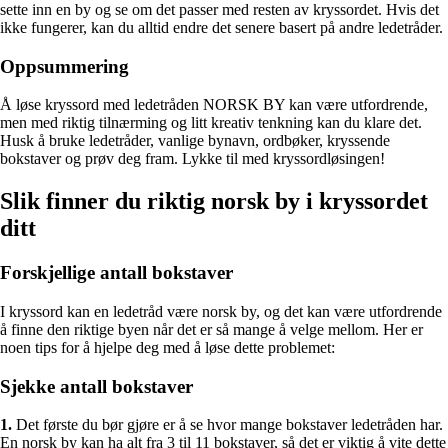
sette inn en by og se om det passer med resten av kryssordet. Hvis det
ikke fungerer, kan du alltid endre det senere basert på andre ledetråder.
Oppsummering
Å løse kryssord med ledetråden NORSK BY kan være utfordrende,
men med riktig tilnærming og litt kreativ tenkning kan du klare det.
Husk å bruke ledetråder, vanlige bynavn, ordbøker, kryssende
bokstaver og prøv deg fram. Lykke til med kryssordløsingen!
Slik finner du riktig norsk by i kryssordet
ditt
Forskjellige antall bokstaver
I kryssord kan en ledetråd være norsk by, og det kan være utfordrende
å finne den riktige byen når det er så mange å velge mellom. Her er
noen tips for å hjelpe deg med å løse dette problemet:
Sjekke antall bokstaver
1.
Det første du bør gjøre er å se hvor mange bokstaver ledetråden har.
En norsk by kan ha alt fra 3 til 11 bokstaver, så det er viktig å vite dette