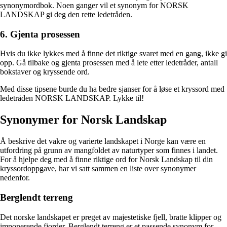
synonymordbok. Noen ganger vil et synonym for NORSK
LANDSKAP gi deg den rette ledetråden.
6. Gjenta prosessen
Hvis du ikke lykkes med å finne det riktige svaret med en gang, ikke gi
opp. Gå tilbake og gjenta prosessen med å lete etter ledetråder, antall
bokstaver og kryssende ord.
Med disse tipsene burde du ha bedre sjanser for å løse et kryssord med
ledetråden NORSK LANDSKAP. Lykke til!
Synonymer for Norsk Landskap
Å beskrive det vakre og varierte landskapet i Norge kan være en
utfordring på grunn av mangfoldet av naturtyper som finnes i landet.
For å hjelpe deg med å finne riktige ord for Norsk Landskap til din
kryssordoppgave, har vi satt sammen en liste over synonymer
nedenfor.
Berglendt terreng
Det norske landskapet er preget av majestetiske fjell, bratte klipper og
imponerende fjorder. Berglendt terreng er et passende synonym for