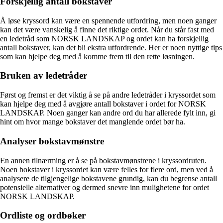
Forskjellig antall bokstaver
Å løse kryssord kan være en spennende utfordring, men noen ganger
kan det være vanskelig å finne det riktige ordet. Når du står fast med
en ledetråd som NORSK LANDSKAP og ordet kan ha forskjellig
antall bokstaver, kan det bli ekstra utfordrende. Her er noen nyttige tips
som kan hjelpe deg med å komme frem til den rette løsningen.
Bruken av ledetråder
Først og fremst er det viktig å se på andre ledetråder i kryssordet som
kan hjelpe deg med å avgjøre antall bokstaver i ordet for NORSK
LANDSKAP. Noen ganger kan andre ord du har allerede fylt inn, gi
hint om hvor mange bokstaver det manglende ordet bør ha.
Analyser bokstavmønstre
En annen tilnærming er å se på bokstavmønstrene i kryssordruten.
Noen bokstaver i kryssordet kan være felles for flere ord, men ved å
analysere de tilgjengelige bokstavene grundig, kan du begrense antall
potensielle alternativer og dermed snevre inn mulighetene for ordet
NORSK LANDSKAP.
Ordliste og ordbøker