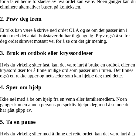
for å få en bedre forståelse av hva ordet kan være. Noen ganger kan du
eliminere alternativer basert på konteksten.
2. Prøv deg frem
Et triks kan være å skrive ned ordet OLA og se om det passer inn i
ruten med det antall bokstaver du har tilgjengelig. Prøv også å se for
deg ordet skrevet motsatt vei for å se om det gir mening.
3. Bruk en ordbok eller kryssordløser
Hvis du virkelig sitter fast, kan det være lurt å bruke en ordbok eller en
kryssordløser for å finne mulige ord som passer inn i ruten. Det finnes
også en rekke apper og nettsteder som kan hjelpe deg med dette.
4. Spør om hjelp
Ikke nøl med å be om hjelp fra en venn eller familiemedlem. Noen
ganger kan en annen persons perspektiv hjelpe deg med å se noe du
har gått glipp av.
5. Ta en pause
Hvis du virkelig sliter med å finne det rette ordet, kan det være lurt å ta