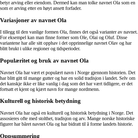
betyr arving eller eiendom. Dermed kan man tolke navnet Ola som en
som er arving etter en høyt ansett forfader.
Variasjoner av navnet Ola
I tillegg til den vanlige formen Ola, finnes det også varianter av navnet.
For eksempel kan man finne former som Ole, Olai og Oluf. Disse
variantene har alle sitt opphav i det opprinnelige navnet Olav og har
blitt brukt i ulike regioner og tidsperioder.
Populæritet og bruk av navnet Ola
Navnet Ola har vært et populært navn i Norge gjennom historien. Det
har blitt gitt til mange gutter og har en solid tradisjon i landet. Selv om
det kanskje ikke er like vanlig i dag som det har vært tidligere, er det
fortsatt et kjent og kjært navn for mange nordmenn.
Kulturell og historisk betydning
Navnet Ola har også en kulturell og historisk betydning i Norge. Det
assosieres ofte med stolthet, tradisjon og arv. Mange norske historiske
figurer har båret navnet Ola og har bidratt til å forme landets historie.
Oppsummering