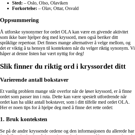
Sted:
– Oslo, Olso, Olaviken
Forkortelse:
– Olav, Ottar, Osvald
Oppsummering
Å utforske synonymer for ordet OLA kan være en givende aktivitet
som ikke bare hjelper deg med kryssord, men også beriker ditt
språklige repertoar. Det finnes mange alternativer å velge mellom, og
det er viktig å ta hensyn til konteksten når du velger riktig synonym. Vi
håper at denne listen har vært nyttig for deg!
Slik finner du riktig ord i kryssordet ditt
Varierende antall bokstaver
Et vanlig problem mange står overfor når de løser kryssord, er å finne
ordet som passer inn i ruta. Dette kan være spesielt utfordrende når
ordet kan ha ulikt antall bokstaver, som i ditt tilfelle med ordet OLA.
Her er noen tips for å hjelpe deg med å finne det rette ordet:
1. Bruk konteksten
Se på de andre kryssende ordene og den informasjonen du allerede har