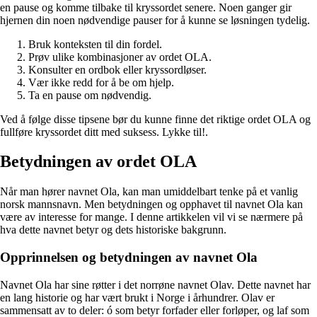
en pause og komme tilbake til kryssordet senere. Noen ganger gir
hjernen din noen nødvendige pauser for å kunne se løsningen tydelig.
Bruk konteksten til din fordel.
Prøv ulike kombinasjoner av ordet OLA.
Konsulter en ordbok eller kryssordløser.
Vær ikke redd for å be om hjelp.
Ta en pause om nødvendig.
Ved å følge disse tipsene bør du kunne finne det riktige ordet OLA og
fullføre kryssordet ditt med suksess. Lykke til!.
Betydningen av ordet OLA
Når man hører navnet Ola, kan man umiddelbart tenke på et vanlig
norsk mannsnavn. Men betydningen og opphavet til navnet Ola kan
være av interesse for mange. I denne artikkelen vil vi se nærmere på
hva dette navnet betyr og dets historiske bakgrunn.
Opprinnelsen og betydningen av navnet Ola
Navnet Ola har sine røtter i det norrøne navnet Olav. Dette navnet har
en lang historie og har vært brukt i Norge i århundrer. Olav er
sammensatt av to deler: ó som betyr forfader eller forløper, og laf som