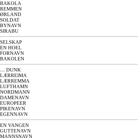
BAKOLA
REMMEN
ØRLAND
SOLDAT
BYNAVN
SIRABU
SELSKAP
EN HOEL
FORNAVN
BAKOLEN
… DUNK
LÆRREIMA
LÆRREMMA
LUFTHAMN
NORDMANN
DAMENAVN
EUROPEER
PIKENAVN
EGENNAVN
EN VANGEN
GUTTENAVN
MANNSNAVN