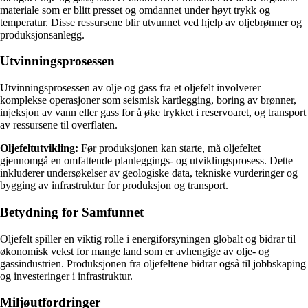
materiale som er blitt presset og omdannet under høyt trykk og
temperatur. Disse ressursene blir utvunnet ved hjelp av oljebrønner og
produksjonsanlegg.
Utvinningsprosessen
Utvinningsprosessen av olje og gass fra et oljefelt involverer
komplekse operasjoner som seismisk kartlegging, boring av brønner,
injeksjon av vann eller gass for å øke trykket i reservoaret, og transport
av ressursene til overflaten.
Oljefeltutvikling:
Før produksjonen kan starte, må oljefeltet
gjennomgå en omfattende planleggings- og utviklingsprosess. Dette
inkluderer undersøkelser av geologiske data, tekniske vurderinger og
bygging av infrastruktur for produksjon og transport.
Betydning for Samfunnet
Oljefelt spiller en viktig rolle i energiforsyningen globalt og bidrar til
økonomisk vekst for mange land som er avhengige av olje- og
gassindustrien. Produksjonen fra oljefeltene bidrar også til jobbskaping
og investeringer i infrastruktur.
Miljøutfordringer