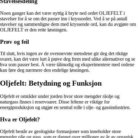
Stavelsesdeling
Noen ganger kan det være nyttig å bryte ned ordet OLJEFELT i
stavelser for å se om det passer inn i kryssordet. Ved å se på antall
stavelser og sammenligne dem med kryssende ord, kan du avgjøre om
OLJEFELT er den rette løsningen.
Prøv og feil
Til slutt, hvis ingen av de ovennevnte metodene gir deg det riktige
svaret, kan det være lurt å prøve deg frem med ulike alternativer og se
hva som passer best. Å være tålmodig og eksperimentere med ordene
kan føre deg nærmere den endelige løsningen.
Oljefelt: Betydning og Funksjon
Oljefelt er områder under jorden hvor store mengder råolje og
naturgass finnes i reservoarer. Disse feltene er viktige for
energiproduksjon og utgjør en sentral rolle i olje- og gassindustrien.
Hva er Oljefelt?
Oljefelt består av geologiske formasjoner som inneholder store
mengder olje og gass, som er dannet over millioner av år av organisk