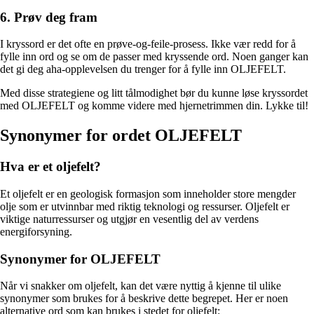
6. Prøv deg fram
I kryssord er det ofte en prøve-og-feile-prosess. Ikke vær redd for å
fylle inn ord og se om de passer med kryssende ord. Noen ganger kan
det gi deg aha-opplevelsen du trenger for å fylle inn OLJEFELT.
Med disse strategiene og litt tålmodighet bør du kunne løse kryssordet
med OLJEFELT og komme videre med hjernetrimmen din. Lykke til!
Synonymer for ordet OLJEFELT
Hva er et oljefelt?
Et oljefelt er en geologisk formasjon som inneholder store mengder
olje som er utvinnbar med riktig teknologi og ressurser. Oljefelt er
viktige naturressurser og utgjør en vesentlig del av verdens
energiforsyning.
Synonymer for OLJEFELT
Når vi snakker om oljefelt, kan det være nyttig å kjenne til ulike
synonymer som brukes for å beskrive dette begrepet. Her er noen
alternative ord som kan brukes i stedet for oljefelt: