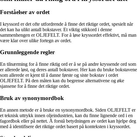
Forståelser av ordet
I kryssord er det ofte utfordrende å finne det riktige ordet, spesielt når
det kan ha ulikt antall bokstaver. Et viktig stikkord i denne
sammenhengen er OLJEFELT. For å løse kryssordet effektivt, må man
være klar over ulike fortegn av ordet.
Grunnleggende regler
En tilnærming for å finne riktig ord er å se på andre kryssende ord som
er allerede løst, og deres antall bokstaver. Her kan du bruke bokstavene
som allerede er kjent til å danne første og siste bokstav i ordet
OLJEFELT. På den måten kan du begrense alternativene og øke
sjansene for å finne det riktige ordet.
Bruk av synonymordbok
En annen metode er å bruke en synonymordbok. Siden OLJEFELT er
et teknisk uttrykk innen oljeindustrien, kan du finne lignende ord i en
fagordbok eller på nettet. Å forstå betydningen av ordet kan hjelpe deg
med å identifisere det riktige ordet basert på konteksten i kryssordet.