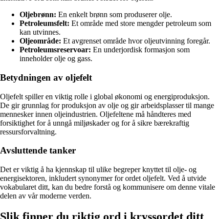
Oljebrønn:
En enkelt brønn som produserer olje.
Petroleumsfelt:
Et område med store mengder petroleum som
kan utvinnes.
Oljeområde:
Et avgrenset område hvor oljeutvinning foregår.
Petroleumsreservoar:
En underjordisk formasjon som
inneholder olje og gass.
Betydningen av oljefelt
Oljefelt spiller en viktig rolle i global økonomi og energiproduksjon.
De gir grunnlag for produksjon av olje og gir arbeidsplasser til mange
mennesker innen oljeindustrien. Oljefeltene må håndteres med
forsiktighet for å unngå miljøskader og for å sikre bærekraftig
ressursforvaltning.
Avsluttende tanker
Det er viktig å ha kjennskap til ulike begreper knyttet til olje- og
energisektoren, inkludert synonymer for ordet oljefelt. Ved å utvide
vokabularet ditt, kan du bedre forstå og kommunisere om denne vitale
delen av vår moderne verden.
Slik finner du riktig ord i kryssordet ditt