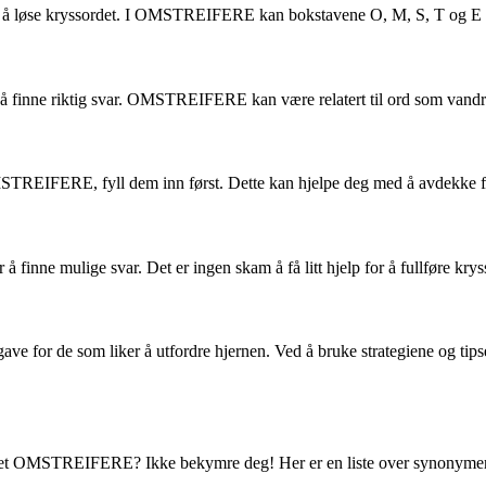
il å løse kryssordet. I OMSTREIFERE kan bokstavene O, M, S, T og E væ
finne riktig svar. OMSTREIFERE kan være relatert til ord som vandrere e
TREIFERE, fyll dem inn først. Dette kan hjelpe deg med å avdekke fler
for å finne mulige svar. Det er ingen skam å få litt hjelp for å fullfø
r de som liker å utfordre hjernen. Ved å bruke strategiene og tipsene
 ordet OMSTREIFERE? Ikke bekymre deg! Her er en liste over synonymer