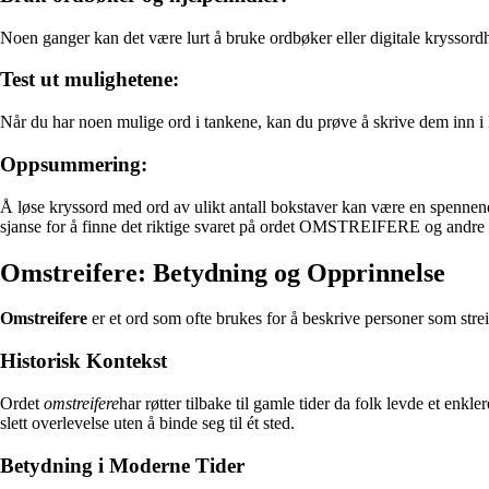
Noen ganger kan det være lurt å bruke ordbøker eller digitale kryssordh
Test ut mulighetene:
Når du har noen mulige ord i tankene, kan du prøve å skrive dem inn i kr
Oppsummering:
Å løse kryssord med ord av ulikt antall bokstaver kan være en spennende
sjanse for å finne det riktige svaret på ordet OMSTREIFERE og andre or
Omstreifere: Betydning og Opprinnelse
Omstreifere
er et ord som ofte brukes for å beskrive personer som strei
Historisk Kontekst
Ordet
omstreifere
har røtter tilbake til gamle tider da folk levde et enkle
slett overlevelse uten å binde seg til ét sted.
Betydning i Moderne Tider