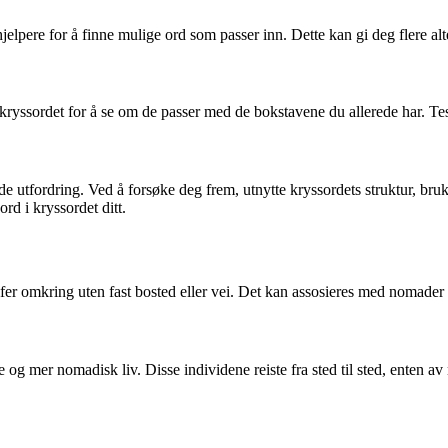
jelpere for å finne mulige ord som passer inn. Dette kan gi deg flere al
yssordet for å se om de passer med de bokstavene du allerede har. Test u
 utfordring. Ved å forsøke deg frem, utnytte kryssordets struktur, bruke
d i kryssordet ditt.
fer omkring uten fast bosted eller vei. Det kan assosieres med nomader 
re og mer nomadisk liv. Disse individene reiste fra sted til sted, enten av