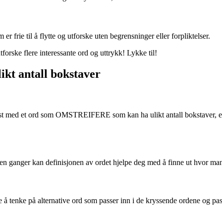
er frie til å flytte og utforske uten begrensninger eller forpliktelser.
forske flere interessante ord og uttrykk! Lykke til!
likt antall bokstaver
st med et ord som OMSTREIFERE som kan ha ulikt antall bokstaver, er d
oen ganger kan definisjonen av ordet hjelpe deg med å finne ut hvor ma
enke på alternative ord som passer inn i de kryssende ordene og passer