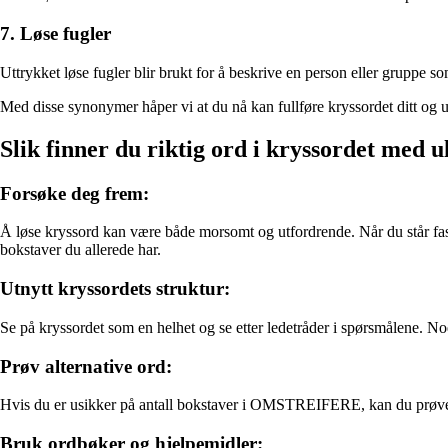
7. Løse fugler
Uttrykket løse fugler blir brukt for å beskrive en person eller gruppe som 
Med disse synonymer håper vi at du nå kan fullføre kryssordet ditt og ut
Slik finner du riktig ord i kryssordet med u
Forsøke deg frem:
Å løse kryssord kan være både morsomt og utfordrende. Når du står fa
bokstaver du allerede har.
Utnytt kryssordets struktur:
Se på kryssordet som en helhet og se etter ledetråder i spørsmålene. N
Prøv alternative ord:
Hvis du er usikker på antall bokstaver i OMSTREIFERE, kan du prøve å t
Bruk ordbøker og hjelpemidler: