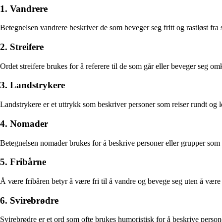
1. Vandrere
Betegnelsen vandrere beskriver de som beveger seg fritt og rastløst fra s
2. Streifere
Ordet streifere brukes for å referere til de som går eller beveger seg om
3. Landstrykere
Landstrykere er et uttrykk som beskriver personer som reiser rundt og le
4. Nomader
Betegnelsen nomader brukes for å beskrive personer eller grupper som er va
5. Fribårne
Å være fribåren betyr å være fri til å vandre og bevege seg uten å være b
6. Svirebrødre
Svirebrødre er et ord som ofte brukes humoristisk for å beskrive personer