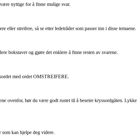
re nyttige for å finne mulige svar.
ller streifere, så se etter ledetråder som passer inn i disse temaene.
e bokstaver og gjøre det enklere å finne resten av svarene.
re kryssordet med ordet OMSTREIFERE.
 ovenfor, bør du være godt rustet til å beseire kryssordgåten. Lykke
 som kan hjelpe deg videre.