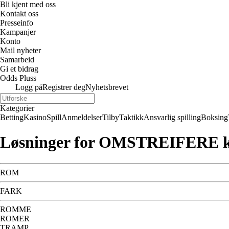
Bli kjent med oss
Kontakt oss
Presseinfo
Kampanjer
Konto
Mail nyheter
Samarbeid
Gi et bidrag
Odds Pluss
Logg på
Registrer deg
Nyhetsbrevet
Kategorier
Betting
Kasino
Spill
Anmeldelser
Tilby
Taktikk
Ansvarlig spilling
Boksing
Løsninger for OMSTREIFERE k
ROM
FARK
ROMME
ROMER
TRAMP