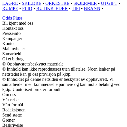
LAGRE
•
SKILDRE
•
ORKESTRE
•
SKJERMER
•
UTGIFT
•
RUMPE
•
FLID
•
BUTIKKJEDER
•
TIPI
•
BRANN
•
Odds Pluss
Bli kjent med oss
Kontakt oss
Presseinfo
Kampanjer
Konto
Mail nyheter
Samarbeid
Gi et bidrag
© Opphavsrettsbeskyttet materiale.
© Innhold kan ikke reproduseres uten tillatelse. Noen lenker på
nettstedet kan gi oss provisjon på kjøp.
© Innholdet på denne nettsiden er beskyttet av opphavsrett. Vi
samarbeider med kommersielle partnere og kan motta betaling ved
kjøp. Uautorisert bruk er forbudt.
Om oss
Vår reise
Vårt formål
Redaksjonen
Send støtte
Grener
Beskrivelse