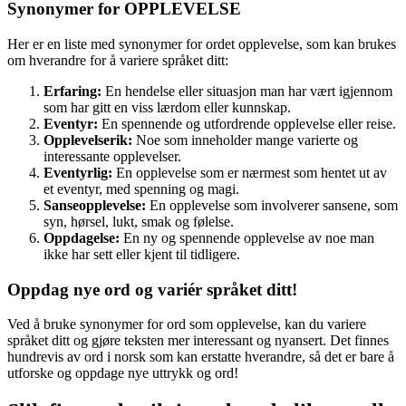
Synonymer for OPPLEVELSE
Her er en liste med synonymer for ordet opplevelse, som kan brukes
om hverandre for å variere språket ditt:
Erfaring:
En hendelse eller situasjon man har vært igjennom
som har gitt en viss lærdom eller kunnskap.
Eventyr:
En spennende og utfordrende opplevelse eller reise.
Opplevelserik:
Noe som inneholder mange varierte og
interessante opplevelser.
Eventyrlig:
En opplevelse som er nærmest som hentet ut av
et eventyr, med spenning og magi.
Sanseopplevelse:
En opplevelse som involverer sansene, som
syn, hørsel, lukt, smak og følelse.
Oppdagelse:
En ny og spennende opplevelse av noe man
ikke har sett eller kjent til tidligere.
Oppdag nye ord og variér språket ditt!
Ved å bruke synonymer for ord som opplevelse, kan du variere
språket ditt og gjøre teksten mer interessant og nyansert. Det finnes
hundrevis av ord i norsk som kan erstatte hverandre, så det er bare å
utforske og oppdage nye uttrykk og ord!