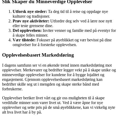
Slik Skaper du Minneverdige Opplevelser
Utforsk nye steder:
Ta deg tid til å reise og oppdage nye
kulturer og tradisjoner.
Prøv nye aktiviteter:
Utfordre deg selv ved å lære noe nytt
eller teste grensene dine.
Del opplevelsen:
Inviter venner og familie med på eventyr for
å skape felles minner.
Vær tilstede:
Fokuser på øyeblikket og vær bevisst på dine
omgivelser for å forsterke opplevelsen.
Opplevelsesbasert Markedsføring
I dagens samfunn ser vi en økende trend innen markedsføring mot
opplevelser. Merkevarer og bedrifter legger vekt på å skape unike og
minneverdige opplevelser for kundene for å bygge lojalitet og
engasjement. Gjennom opplevelsesbasert markedsføring kan
bedrifter skille seg ut i mengden og skape sterke bånd med
forbrukerne.
Opplevelser beriker livet vårt og gir oss muligheten til å skape
verdifulle minner som varer livet ut. Ved å være åpne for nye
opplevelser og sette pris på de små øyeblikkene, kan vi virkelig nyte
alt hva livet har å by på.