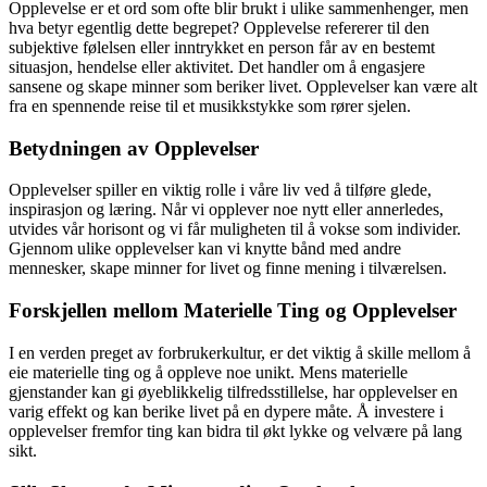
Opplevelse er et ord som ofte blir brukt i ulike sammenhenger, men
hva betyr egentlig dette begrepet? Opplevelse refererer til den
subjektive følelsen eller inntrykket en person får av en bestemt
situasjon, hendelse eller aktivitet. Det handler om å engasjere
sansene og skape minner som beriker livet. Opplevelser kan være alt
fra en spennende reise til et musikkstykke som rører sjelen.
Betydningen av Opplevelser
Opplevelser spiller en viktig rolle i våre liv ved å tilføre glede,
inspirasjon og læring. Når vi opplever noe nytt eller annerledes,
utvides vår horisont og vi får muligheten til å vokse som individer.
Gjennom ulike opplevelser kan vi knytte bånd med andre
mennesker, skape minner for livet og finne mening i tilværelsen.
Forskjellen mellom Materielle Ting og Opplevelser
I en verden preget av forbrukerkultur, er det viktig å skille mellom å
eie materielle ting og å oppleve noe unikt. Mens materielle
gjenstander kan gi øyeblikkelig tilfredsstillelse, har opplevelser en
varig effekt og kan berike livet på en dypere måte. Å investere i
opplevelser fremfor ting kan bidra til økt lykke og velvære på lang
sikt.