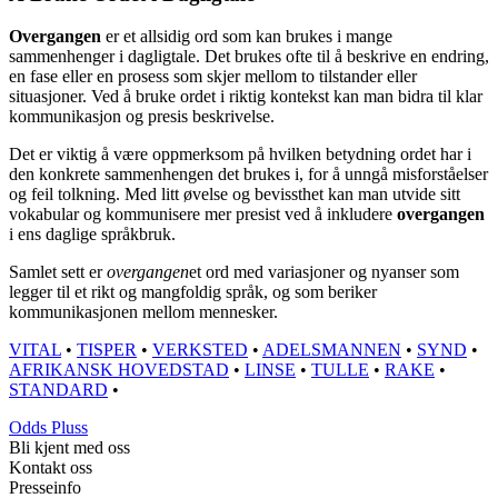
Overgangen
er et allsidig ord som kan brukes i mange
sammenhenger i dagligtale. Det brukes ofte til å beskrive en endring,
en fase eller en prosess som skjer mellom to tilstander eller
situasjoner. Ved å bruke ordet i riktig kontekst kan man bidra til klar
kommunikasjon og presis beskrivelse.
Det er viktig å være oppmerksom på hvilken betydning ordet har i
den konkrete sammenhengen det brukes i, for å unngå misforståelser
og feil tolkning. Med litt øvelse og bevissthet kan man utvide sitt
vokabular og kommunisere mer presist ved å inkludere
overgangen
i ens daglige språkbruk.
Samlet sett er
overgangen
et ord med variasjoner og nyanser som
legger til et rikt og mangfoldig språk, og som beriker
kommunikasjonen mellom mennesker.
VITAL
•
TISPER
•
VERKSTED
•
ADELSMANNEN
•
SYND
•
AFRIKANSK HOVEDSTAD
•
LINSE
•
TULLE
•
RAKE
•
STANDARD
•
Odds Pluss
Bli kjent med oss
Kontakt oss
Presseinfo