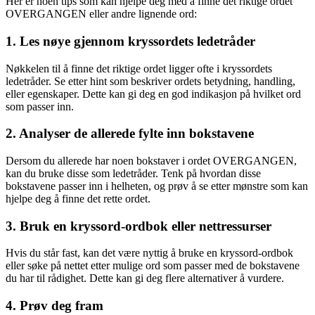
Her er noen tips som kan hjelpe deg med å finne det riktige ordet
OVERGANGEN eller andre lignende ord:
1. Les nøye gjennom kryssordets ledetråder
Nøkkelen til å finne det riktige ordet ligger ofte i kryssordets
ledetråder. Se etter hint som beskriver ordets betydning, handling,
eller egenskaper. Dette kan gi deg en god indikasjon på hvilket ord
som passer inn.
2. Analyser de allerede fylte inn bokstavene
Dersom du allerede har noen bokstaver i ordet OVERGANGEN,
kan du bruke disse som ledetråder. Tenk på hvordan disse
bokstavene passer inn i helheten, og prøv å se etter mønstre som kan
hjelpe deg å finne det rette ordet.
3. Bruk en kryssord-ordbok eller nettressurser
Hvis du står fast, kan det være nyttig å bruke en kryssord-ordbok
eller søke på nettet etter mulige ord som passer med de bokstavene
du har til rådighet. Dette kan gi deg flere alternativer å vurdere.
4. Prøv deg fram