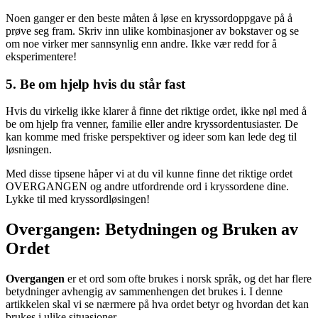
Noen ganger er den beste måten å løse en kryssordoppgave på å
prøve seg fram. Skriv inn ulike kombinasjoner av bokstaver og se
om noe virker mer sannsynlig enn andre. Ikke vær redd for å
eksperimentere!
5. Be om hjelp hvis du står fast
Hvis du virkelig ikke klarer å finne det riktige ordet, ikke nøl med å
be om hjelp fra venner, familie eller andre kryssordentusiaster. De
kan komme med friske perspektiver og ideer som kan lede deg til
løsningen.
Med disse tipsene håper vi at du vil kunne finne det riktige ordet
OVERGANGEN og andre utfordrende ord i kryssordene dine.
Lykke til med kryssordløsingen!
Overgangen: Betydningen og Bruken av
Ordet
Overgangen
er et ord som ofte brukes i norsk språk, og det har flere
betydninger avhengig av sammenhengen det brukes i. I denne
artikkelen skal vi se nærmere på hva ordet betyr og hvordan det kan
brukes i ulike situasjoner.