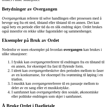
Betydninger av Overgangen
Overgangen
kan referere til selve handlingen eller prosessen med å
bevege seg fra ett sted, tilstand eller tilstand til en annen. Det kan
også bety en periode eller tid da en slik endring skjer. Ordet brukes
også innenfor en rekke ulike fagområder og sammenhenger.
Eksempler på Bruk av Ordet
Nedenfor er noen eksempler på hvordan
overgangen
kan brukes i
ulike situasjoner:
I fysikk kan
overgangen
referere til endringen fra en tilstand til
en annen, for eksempel fra fast til flytende form.
I idrett kan
overgangen
beskrive den perioden mellom to faser
av en konkurranse, for eksempel fra svømming til løping i en
triatlon.
I musikk kan
overgangen
referere til en passasje mellom to
deler av en sang eller et musikkstykke.
I samfunnet kan
overgangen
bety den sosiale, økonomiske
eller politiske endringen som skjer i samfunnet.
Å Bruke Ordet i Dagligtale