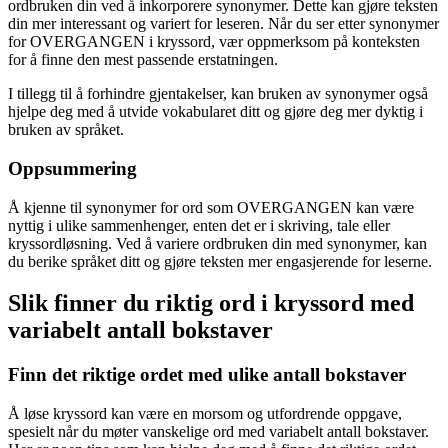
ordbruken din ved å inkorporere synonymer. Dette kan gjøre teksten
din mer interessant og variert for leseren. Når du ser etter synonymer
for OVERGANGEN i kryssord, vær oppmerksom på konteksten
for å finne den mest passende erstatningen.
I tillegg til å forhindre gjentakelser, kan bruken av synonymer også
hjelpe deg med å utvide vokabularet ditt og gjøre deg mer dyktig i
bruken av språket.
Oppsummering
Å kjenne til synonymer for ord som OVERGANGEN kan være
nyttig i ulike sammenhenger, enten det er i skriving, tale eller
kryssordløsning. Ved å variere ordbruken din med synonymer, kan
du berike språket ditt og gjøre teksten mer engasjerende for leserne.
Slik finner du riktig ord i kryssord med
variabelt antall bokstaver
Finn det riktige ordet med ulike antall bokstaver
Å løse kryssord kan være en morsom og utfordrende oppgave,
spesielt når du møter vanskelige ord med variabelt antall bokstaver.