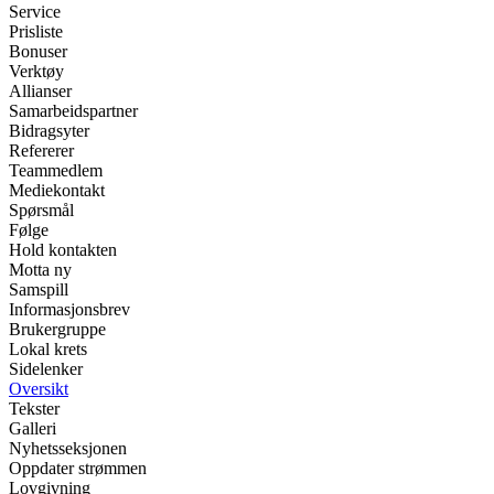
Service
Prisliste
Bonuser
Verktøy
Allianser
Samarbeidspartner
Bidragsyter
Refererer
Teammedlem
Mediekontakt
Spørsmål
Følge
Hold kontakten
Motta ny
Samspill
Informasjonsbrev
Brukergruppe
Lokal krets
Sidelenker
Oversikt
Tekster
Galleri
Nyhetsseksjonen
Oppdater strømmen
Lovgivning