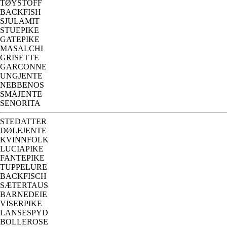
TØYSTOFF
BACKFISH
SJULAMIT
STUEPIKE
GATEPIKE
MASALCHI
GRISETTE
GARCONNE
UNGJENTE
NEBBENOS
SMÅJENTE
SENORITA
STEDATTER
DØLEJENTE
KVINNFOLK
LUCIAPIKE
FANTEPIKE
TUPPELURE
BACKFISCH
SÆTERTAUS
BARNEDEIE
VISERPIKE
LANSESPYD
BOLLEROSE