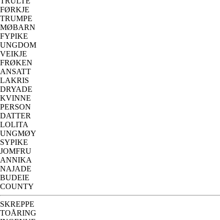
TRULTE
FØRKJE
TRUMPE
MØBARN
FYPIKE
UNGDOM
VEIKJE
FRØKEN
ANSATT
LAKRIS
DRYADE
KVINNE
PERSON
DATTER
LOLITA
UNGMØY
SYPIKE
JOMFRU
ANNIKA
NAJADE
BUDEIE
COUNTY
SKREPPE
TOÅRING