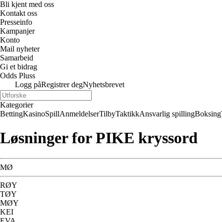
Bli kjent med oss
Kontakt oss
Presseinfo
Kampanjer
Konto
Mail nyheter
Samarbeid
Gi et bidrag
Odds Pluss
Logg på
Registrer deg
Nyhetsbrevet
Kategorier
Betting
Kasino
Spill
Anmeldelser
Tilby
Taktikk
Ansvarlig spilling
Boksing
Løsninger for PIKE kryssord
MØ
RØY
TØY
MØY
KEI
EVA