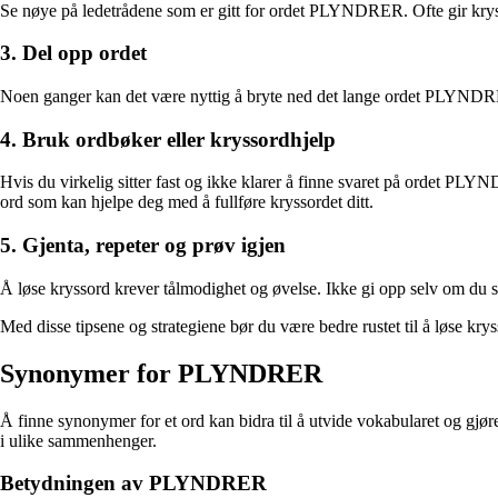
Se nøye på ledetrådene som er gitt for ordet PLYNDRER. Ofte gir kryssor
3. Del opp ordet
Noen ganger kan det være nyttig å bryte ned det lange ordet PLYNDRER i 
4. Bruk ordbøker eller kryssordhjelp
Hvis du virkelig sitter fast og ikke klarer å finne svaret på ordet PL
ord som kan hjelpe deg med å fullføre kryssordet ditt.
5. Gjenta, repeter og prøv igjen
Å løse kryssord krever tålmodighet og øvelse. Ikke gi opp selv om du s
Med disse tipsene og strategiene bør du være bedre rustet til å løse
Synonymer for PLYNDRER
Å finne synonymer for et ord kan bidra til å utvide vokabularet og gjør
i ulike sammenhenger.
Betydningen av PLYNDRER