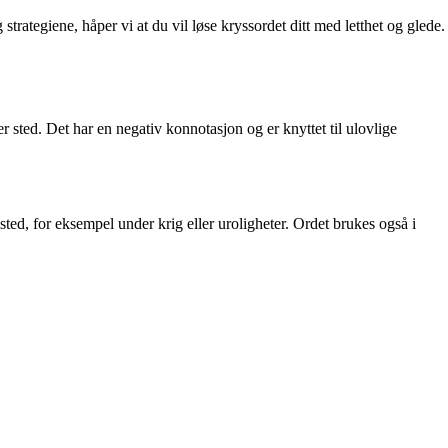
strategiene, håper vi at du vil løse kryssordet ditt med letthet og glede.
er sted. Det har en negativ konnotasjon og er knyttet til ulovlige
sted, for eksempel under krig eller uroligheter. Ordet brukes også i