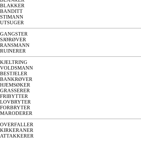
BLAKKER
BANDITT
STIMANN
UTSUGER
GANGSTER
SJØRØVER
RANSMANN
RUINERER
KJELTRING
VOLDSMANN
BESTJELER
BANKRØVER
HJEMSØKER
GRASSERER
FRIBYTTER
LOVBRYTER
FORBRYTER
MARODERER
OVERFALLER
KIRKERANER
ATTAKKERER