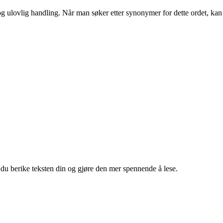
 og ulovlig handling. Når man søker etter synonymer for dette ordet, kan
an du berike teksten din og gjøre den mer spennende å lese.