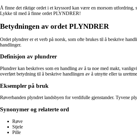
Å finne det riktige ordet i et kryssord kan være en morsom utfordring, spe
Lykke til med å finne ordet PLYNDRER!
Betydningen av ordet PLYNDRER
Ordet plyndrer er et verb på norsk, som ofte brukes til å beskrive handli
handlinger.
Definisjon av plundrer
Plundrer kan beskrives som en handling av å ta noe med makt, vanligvis u
overført betydning til å beskrive handlingen av å utnytte eller ta urettm
Eksempler på bruk
Røverbanden plyndret landsbyen for verdifulle gjenstander. Tyvene ply
Synonymer og relaterte ord
Røve
Stjele
Pille