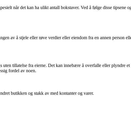
sielt når det kan ha ulikt antall bokstaver. Ved å følge disse tipsene og 
ngen av å stjele eller røve verdier eller eiendom fra en annen person ell
ten tillatelse fra eierne. Det kan innebære å overfalle eller plyndre et 
essig fordel av noen.
ndret butikken og stakk av med kontanter og varer.