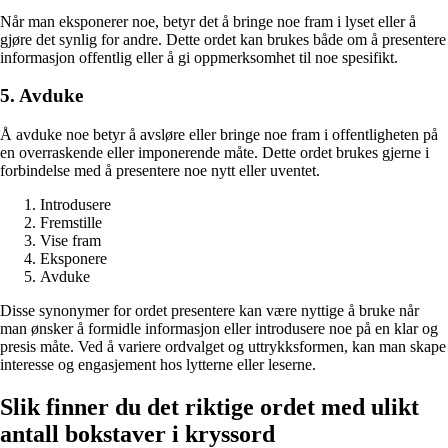
Når man eksponerer noe, betyr det å bringe noe fram i lyset eller å
gjøre det synlig for andre. Dette ordet kan brukes både om å presentere
informasjon offentlig eller å gi oppmerksomhet til noe spesifikt.
5. Avduke
Å avduke noe betyr å avsløre eller bringe noe fram i offentligheten på
en overraskende eller imponerende måte. Dette ordet brukes gjerne i
forbindelse med å presentere noe nytt eller uventet.
Introdusere
Fremstille
Vise fram
Eksponere
Avduke
Disse synonymer for ordet presentere kan være nyttige å bruke når
man ønsker å formidle informasjon eller introdusere noe på en klar og
presis måte. Ved å variere ordvalget og uttrykksformen, kan man skape
interesse og engasjement hos lytterne eller leserne.
Slik finner du det riktige ordet med ulikt
antall bokstaver i kryssord