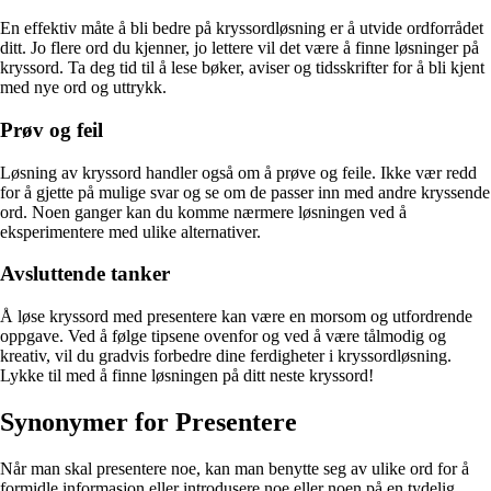
En effektiv måte å bli bedre på kryssordløsning er å utvide ordforrådet
ditt. Jo flere ord du kjenner, jo lettere vil det være å finne løsninger på
kryssord. Ta deg tid til å lese bøker, aviser og tidsskrifter for å bli kjent
med nye ord og uttrykk.
Prøv og feil
Løsning av kryssord handler også om å prøve og feile. Ikke vær redd
for å gjette på mulige svar og se om de passer inn med andre kryssende
ord. Noen ganger kan du komme nærmere løsningen ved å
eksperimentere med ulike alternativer.
Avsluttende tanker
Å løse kryssord med presentere kan være en morsom og utfordrende
oppgave. Ved å følge tipsene ovenfor og ved å være tålmodig og
kreativ, vil du gradvis forbedre dine ferdigheter i kryssordløsning.
Lykke til med å finne løsningen på ditt neste kryssord!
Synonymer for Presentere
Når man skal presentere noe, kan man benytte seg av ulike ord for å
formidle informasjon eller introdusere noe eller noen på en tydelig