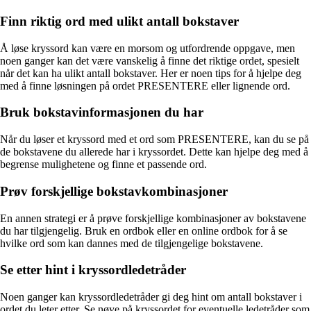
Finn riktig ord med ulikt antall bokstaver
Å løse kryssord kan være en morsom og utfordrende oppgave, men
noen ganger kan det være vanskelig å finne det riktige ordet, spesielt
når det kan ha ulikt antall bokstaver. Her er noen tips for å hjelpe deg
med å finne løsningen på ordet PRESENTERE eller lignende ord.
Bruk bokstavinformasjonen du har
Når du løser et kryssord med et ord som PRESENTERE, kan du se på
de bokstavene du allerede har i kryssordet. Dette kan hjelpe deg med å
begrense mulighetene og finne et passende ord.
Prøv forskjellige bokstavkombinasjoner
En annen strategi er å prøve forskjellige kombinasjoner av bokstavene
du har tilgjengelig. Bruk en ordbok eller en online ordbok for å se
hvilke ord som kan dannes med de tilgjengelige bokstavene.
Se etter hint i kryssordledetråder
Noen ganger kan kryssordledetråder gi deg hint om antall bokstaver i
ordet du leter etter. Se nøye på kryssordet for eventuelle ledetråder som