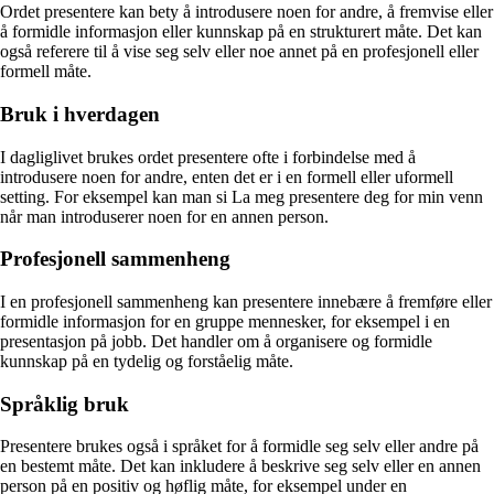
Ordet presentere kan bety å introdusere noen for andre, å fremvise eller
å formidle informasjon eller kunnskap på en strukturert måte. Det kan
også referere til å vise seg selv eller noe annet på en profesjonell eller
formell måte.
Bruk i hverdagen
I dagliglivet brukes ordet presentere ofte i forbindelse med å
introdusere noen for andre, enten det er i en formell eller uformell
setting. For eksempel kan man si La meg presentere deg for min venn
når man introduserer noen for en annen person.
Profesjonell sammenheng
I en profesjonell sammenheng kan presentere innebære å fremføre eller
formidle informasjon for en gruppe mennesker, for eksempel i en
presentasjon på jobb. Det handler om å organisere og formidle
kunnskap på en tydelig og forståelig måte.
Språklig bruk
Presentere brukes også i språket for å formidle seg selv eller andre på
en bestemt måte. Det kan inkludere å beskrive seg selv eller en annen
person på en positiv og høflig måte, for eksempel under en