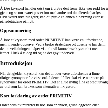
Å løse kryssord handler også om å prøve deg frem. Ikke vær redd for å
gjette og se om svaret passer inn med andre ord du allerede har løst.
Hvis svaret ikke fungerer, kan du prøve en annen tilnærming eller se
på ledetrådene på nytt.
Oppsummering
Å løse et kryssord med ordet PRIMITIVE kan være en utfordrende,
men givende oppgave. Ved å bruke strategiene og tipsene vi har delt i
denne veiledningen, håper vi at du vil kunne løse kryssordet med
letthet. Husk å ta deg tid og ha det gøy underveis!
Introduksjon
Når det gjelder kryssord, kan det til tider være utfordrende å finne
riktige synonymer for visse ord. I dette tilfellet skal vi se nærmere på
synonymer for ordet PRIMITIV. Det er alltid nyttig å ha et bredt utvalg
av ord som kan brukes som alternativer i kryssord.
Kort forklaring av ordet PRIMITIV
Ordet primitiv refererer til noe som er enkelt, grunnleggende eller