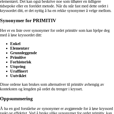
elementært. Det kan også beskrive noe som tilhører en tidligere
tidsepoke eller en foreldet metode. Når du står fast med dette ordet i
kryssordet ditt, er det nyttig å ha en rekke synonymer å velge mellom.
Synonymer for PRIMITIV
Her er en liste over synonymer for ordet primitiv som kan hjelpe deg
med å løse kryssordet ditt:
Enkel
Elementær
Grunnleggende
Primitive
Forhistorisk
Utspring
Uraffinert
Uutviklet
Disse ordene kan brukes som alternativer til primitiv avhengig av
konteksten og lengden på ordet du trenger i krysset.
Oppsummering
Å ha en god forståelse av synonymer er avgjørende for å løse kryssord
raskt og effektivt. Ved å bruke ulike synonymer for ordet primitiv, kan