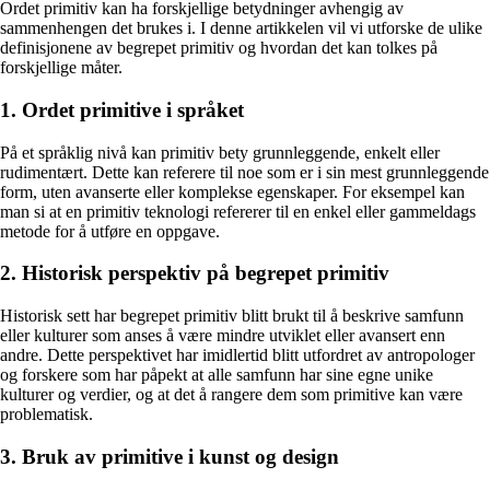
Ordet primitiv kan ha forskjellige betydninger avhengig av
sammenhengen det brukes i. I denne artikkelen vil vi utforske de ulike
definisjonene av begrepet primitiv og hvordan det kan tolkes på
forskjellige måter.
1. Ordet primitive i språket
På et språklig nivå kan primitiv bety grunnleggende, enkelt eller
rudimentært. Dette kan referere til noe som er i sin mest grunnleggende
form, uten avanserte eller komplekse egenskaper. For eksempel kan
man si at en primitiv teknologi refererer til en enkel eller gammeldags
metode for å utføre en oppgave.
2. Historisk perspektiv på begrepet primitiv
Historisk sett har begrepet primitiv blitt brukt til å beskrive samfunn
eller kulturer som anses å være mindre utviklet eller avansert enn
andre. Dette perspektivet har imidlertid blitt utfordret av antropologer
og forskere som har påpekt at alle samfunn har sine egne unike
kulturer og verdier, og at det å rangere dem som primitive kan være
problematisk.
3. Bruk av primitive i kunst og design