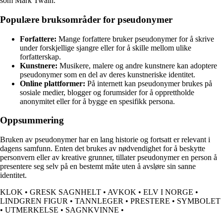
som Mark Twain.
Populære bruksområder for pseudonymer
Forfattere:
Mange forfattere bruker pseudonymer for å skrive
under forskjellige sjangre eller for å skille mellom ulike
forfatterskap.
Kunstnere:
Musikere, malere og andre kunstnere kan adoptere
pseudonymer som en del av deres kunstneriske identitet.
Online plattformer:
På internett kan pseudonymer brukes på
sosiale medier, blogger og forumsider for å opprettholde
anonymitet eller for å bygge en spesifikk persona.
Oppsummering
Bruken av pseudonymer har en lang historie og fortsatt er relevant i
dagens samfunn. Enten det brukes av nødvendighet for å beskytte
personvern eller av kreative grunner, tillater pseudonymer en person å
presentere seg selv på en bestemt måte uten å avsløre sin sanne
identitet.
KLOK
•
GRESK SAGNHELT
•
AVKOK
•
ELV I NORGE
•
LINDGREN FIGUR
•
TANNLEGER
•
PRESTERE
•
SYMBOLET
•
UTMERKELSE
•
SAGNKVINNE
•