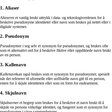
1. Aliaser
Aliaser
er et vanlig brukt uttrykk i data- og teknologiverdenen for å
beskrive pseudonyme identiteter eller navn som brukes på nettet eller i
digitale systemer.
2. Pseudonym
Pseudonym
er i seg selv et synonym for pseudonymer, og brukes ofte
som et alternativt ord for å beskrive fiktive eller oppdiktede navn brukt
av en person.
3. Kallenavn
Kallenavn
kan også brukes som et synonym for pseudonymer, spesielt
når det refererer til uformelle eller uoffisielle navn gitt til en person,
enten for å skjule identiteten eller som en form for endearment.
4. Skjulnavn
Skjulnavn
er et begrep som brukes for å beskrive et navn brukt til å
skjule en persons virkelige identitet, og fungerer som et synonym for
pseudonymer i visse sammenhenger.