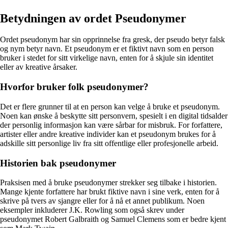
Betydningen av ordet Pseudonymer
Ordet pseudonym har sin opprinnelse fra gresk, der pseudo betyr falsk
og nym betyr navn. Et pseudonym er et fiktivt navn som en person
bruker i stedet for sitt virkelige navn, enten for å skjule sin identitet
eller av kreative årsaker.
Hvorfor bruker folk pseudonymer?
Det er flere grunner til at en person kan velge å bruke et pseudonym.
Noen kan ønske å beskytte sitt personvern, spesielt i en digital tidsalder
der personlig informasjon kan være sårbar for misbruk. For forfattere,
artister eller andre kreative individer kan et pseudonym brukes for å
adskille sitt personlige liv fra sitt offentlige eller profesjonelle arbeid.
Historien bak pseudonymer
Praksisen med å bruke pseudonymer strekker seg tilbake i historien.
Mange kjente forfattere har brukt fiktive navn i sine verk, enten for å
skrive på tvers av sjangre eller for å nå et annet publikum. Noen
eksempler inkluderer J.K. Rowling som også skrev under
pseudonymet Robert Galbraith og Samuel Clemens som er bedre kjent