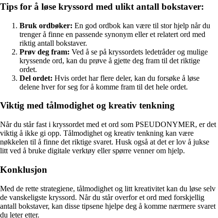
Tips for å løse kryssord med ulikt antall bokstaver:
Bruk ordbøker:
En god ordbok kan være til stor hjelp når du
trenger å finne en passende synonym eller et relatert ord med
riktig antall bokstaver.
Prøv deg fram:
Ved å se på kryssordets ledetråder og mulige
kryssende ord, kan du prøve å gjette deg fram til det riktige
ordet.
Del ordet:
Hvis ordet har flere deler, kan du forsøke å løse
delene hver for seg for å komme fram til det hele ordet.
Viktig med tålmodighet og kreativ tenkning
Når du står fast i kryssordet med et ord som PSEUDONYMER, er det
viktig å ikke gi opp. Tålmodighet og kreativ tenkning kan være
nøkkelen til å finne det riktige svaret. Husk også at det er lov å jukse
litt ved å bruke digitale verktøy eller spørre venner om hjelp.
Konklusjon
Med de rette strategiene, tålmodighet og litt kreativitet kan du løse selv
de vanskeligste kryssord. Når du står overfor et ord med forskjellig
antall bokstaver, kan disse tipsene hjelpe deg å komme nærmere svaret
du leter etter.