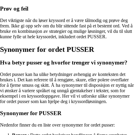
Prøv og feil
Det viktigste når du løser kryssord er å være tålmodig og prøve deg
frem. Ikke gi opp selv om du blir sittende fast på et bestemt ord. Ved å
bruke en kombinasjon av strategier og mulige løsninger, vil du til slutt
kunne fylle ut hele kryssordet, inkludert ordet PUSSER.
Synonymer for ordet PUSSER
Hva betyr pusser og hvorfor trenger vi synonymer?
Ordet pusser kan ha ulike betydninger avhengig av konteksten det
brukes i. Det kan referere til å rengjøre, skure, eller polere overflater
for å fjerne smuss og skitt. Å ha synonymer til disposisjon er nyttig når
vi ønsker å variere språket og unngå gjentakelser i tekster, som for
eksempel i en kryssordoppgave. Her vil vi utforske ulike synonymer
for ordet pusser som kan hjelpe deg i kryssordløsningen.
Synonymer for PUSSER
Nedenfor finner du en liste over synonymer for ordet pusser: