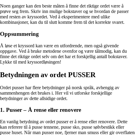
Noen ganger kan den beste måten å finne det riktige ordet være å
prøve seg frem. Skriv inn mulige bokstaver og se hvordan de passer
med resten av kryssordet. Ved å eksperimentere med ulike
kombinasjoner, kan du til slutt komme frem til det korrekte svaret.
Oppsummering
Å løse et kryssord kan være en utfordrende, men også givende
oppgave. Ved å bruke metodene ovenfor og være tålmodig, kan du
finne det riktige ordet selv om det har et forskjellig antall bokstaver.
Lykke til med kryssordløsingen!
Betydningen av ordet PUSSER
Ordet pusser har flere betydninger på norsk språk, avhengig av
sammenhengen det brukes i. Her vil vi utforske forskjellige
betydninger av dette allsidige ordet.
1. Pusser – Å rense eller renovere
En vanlig betydning av ordet pusser er å rense eller renovere. Dette
kan referere til å pusse tennene, pusse sko, pusse sølvbestikk eller
pusse huset. Når man pusser noe, fjerner man smuss eller gir overflaten