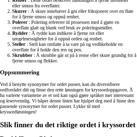
Renser
: Dette ordet beskriver handlingen å fjerne urenheter
eller smuss fra overflater.
Skurer
: Å skure innebærer å gni eller friksjonere over en flate
for å fjerne smuss og oppnå renhet.
Polerer
: Polering refererer til prosessen med å gjøre en
overflate glatt og blank ved bruk av poleringsmidler.
Rydder
: Å rydde kan indikere å fjerne rot eller
uregelmessigheter for å oppnå orden og renhet.
Steller
: Stell kan omfatte å ta vare på og vedlikeholde en
overflate for å holde den ren og pen.
Skrubber
: Å skrubbe går ut på å rense eller skure grundig for å
fjerne smuss og flekker.
Oppsummering
Ved å benytte synonymer for ordet pusser, kan du diversifisere
ordforrådet ditt og finne den rette løsningen for kryssordoppgaven. Å
ha varierte variantene av et ord kan også gjøre språket mer interessant
og leservennlig. Vi håper denne listen har hjulpet deg med å finne den
passende synonymer for ordet pusser. Lykke til med
kryssordløsningen!
Slik finner du det riktige ordet i kryssordet