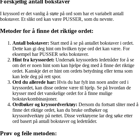
Forskjellig antall bokstaver
I kryssord er det vanlig å støte på ord som har et variabelt antall
bokstaver. Et slikt ord kan være PUSSER, som du nevnte.
Metoder for å finne det riktige ordet:
Antall bokstaver:
Start med å se på antallet bokstaver i ordet.
Dette kan gi deg hint om hvilken type ord det kan være. For
eksempel har PUSSER seks bokstaver.
Hint fra kryssordet:
Undersøk kryssordets ledetråder for å se
om det er noen hint som kan hjelpe deg med å finne det riktige
ordet. Kanskje det er hint om ordets betydning eller tema som
kan lede deg på rett spor.
Ord du allerede har:
Hvis du har fylt inn noen andre ord i
kryssordet, kan disse ordene være til hjelp. Se på hvordan de
krysser med det vanskelige ordet for å finne mulige
bokstavkombinasjoner.
Ordbøker og kryssordverktøy:
Dersom du fortsatt sliter med å
finne det riktige ordet, kan du bruke ordbøker og
kryssordverktøy på nettet. Disse verktøyene lar deg søke etter
ord basert på antall bokstaver og ledetråder.
Prøv og feile metoden: