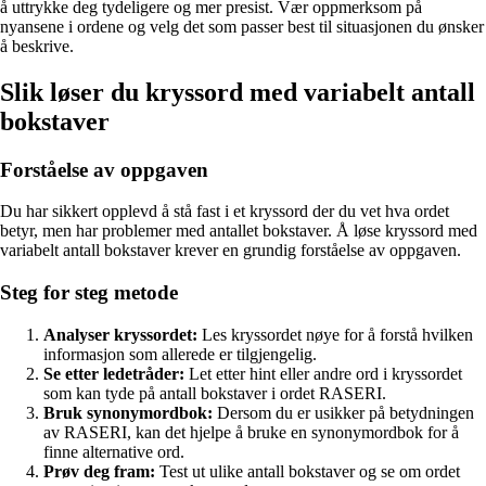
å uttrykke deg tydeligere og mer presist. Vær oppmerksom på
nyansene i ordene og velg det som passer best til situasjonen du ønsker
å beskrive.
Slik løser du kryssord med variabelt antall
bokstaver
Forståelse av oppgaven
Du har sikkert opplevd å stå fast i et kryssord der du vet hva ordet
betyr, men har problemer med antallet bokstaver. Å løse kryssord med
variabelt antall bokstaver krever en grundig forståelse av oppgaven.
Steg for steg metode
Analyser kryssordet:
Les kryssordet nøye for å forstå hvilken
informasjon som allerede er tilgjengelig.
Se etter ledetråder:
Let etter hint eller andre ord i kryssordet
som kan tyde på antall bokstaver i ordet RASERI.
Bruk synonymordbok:
Dersom du er usikker på betydningen
av RASERI, kan det hjelpe å bruke en synonymordbok for å
finne alternative ord.
Prøv deg fram:
Test ut ulike antall bokstaver og se om ordet