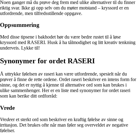
Noen ganger må du prøve deg frem med ulike alternativer til du finner
riktig svar. Ikke gi opp selv om du møter motstand – kryssord er en
utfordrende, men tilfredsstillende oppgave.
Oppsummering
Med disse tipsene i bakhodet bør du være bedre rustet til å løse
kryssord med RASERI. Husk å ha tålmodighet og litt kreativ tenkning
underveis. Lykke til!
Synonymer for ordet RASERI
Å uttrykke følelsen av raseri kan være utfordrende, spesielt når du
prøver å finne de rette ordene. Ordet raseri beskriver en intens form for
sinne, og det er nyttig å kjenne til alternative ord som kan brukes i
ulike sammenhenger. Her er en liste med synonymer for ordet raseri
som kan berike ditt ordforråd:
Vrede
Vrede
er et sterkt ord som beskriver en kraftig følelse av sinne og
irritasjon. Det brukes ofte når man føler seg overveldet av negative
følelser.