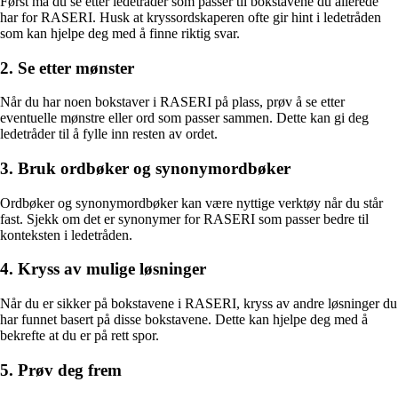
Først må du se etter ledetråder som passer til bokstavene du allerede
har for RASERI. Husk at kryssordskaperen ofte gir hint i ledetråden
som kan hjelpe deg med å finne riktig svar.
2. Se etter mønster
Når du har noen bokstaver i RASERI på plass, prøv å se etter
eventuelle mønstre eller ord som passer sammen. Dette kan gi deg
ledetråder til å fylle inn resten av ordet.
3. Bruk ordbøker og synonymordbøker
Ordbøker og synonymordbøker kan være nyttige verktøy når du står
fast. Sjekk om det er synonymer for RASERI som passer bedre til
konteksten i ledetråden.
4. Kryss av mulige løsninger
Når du er sikker på bokstavene i RASERI, kryss av andre løsninger du
har funnet basert på disse bokstavene. Dette kan hjelpe deg med å
bekrefte at du er på rett spor.
5. Prøv deg frem