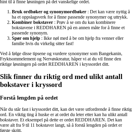
hint til å finne løsningen på det vanskelige ordet.
Bruk ordbøker og synonymordbøker
: Det kan være nyttig å
ha et oppslagsverk for å finne passende synonymer og uttrykk.
Kombiner bokstaver
: Prøv å se om du kan kombinere
bokstavene i REDDHAREN på en annen måte for å finne et
passende synonym.
Spør om hjelp
: Ikke nøl med å be om hjelp fra venner eller
familie hvis du virkelig sitter fast!
Ved å følge disse tipsene og vurdere synonymer som Bangekanin,
Fryktsommelement og Nervøskreatur, håper vi at du vil finne den
riktige løsningen på ordet REDDHAREN i kryssordet ditt.
Slik finner du riktig ord med ulikt antall
bokstaver i kryssord
Forstå lengden på ordet
Når du står fast i kryssordet ditt, kan det være utfordrende å finne riktig
ord. En viktig ting å huske er at ordet du leter etter kan ha ulikt antall
bokstaver. Et eksempel på dette er ordet REDDHAREN. Det kan
være alt fra 9 til 11 bokstaver langt, så å forstå lengden på ordet er
første skritt.