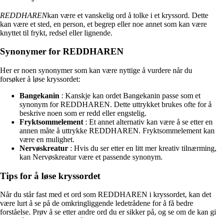
REDDHAREN
kan være et vanskelig ord å tolke i et kryssord. Dette
kan være et sted, en person, et begrep eller noe annet som kan være
knyttet til frykt, redsel eller lignende.
Synonymer for REDDHAREN
Her er noen synonymer som kan være nyttige å vurdere når du
forsøker å løse kryssordet:
Bangekanin
: Kanskje kan ordet Bangekanin passe som et
synonym for REDDHAREN. Dette uttrykket brukes ofte for å
beskrive noen som er redd eller engstelig.
Fryktsommelement
: Et annet alternativ kan være å se etter en
annen måte å uttrykke REDDHAREN. Fryktsommelement kan
være en mulighet.
Nervøskreatur
: Hvis du ser etter en litt mer kreativ tilnærming,
kan Nervøskreatur være et passende synonym.
Tips for å løse kryssordet
Når du står fast med et ord som REDDHAREN i kryssordet, kan det
være lurt å se på de omkringliggende ledetrådene for å få bedre
forståelse. Prøv å se etter andre ord du er sikker på, og se om de kan gi