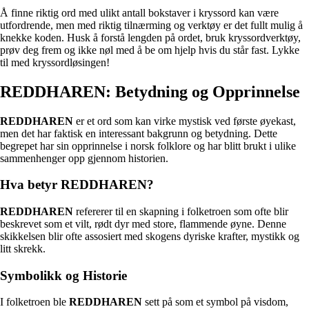
Å finne riktig ord med ulikt antall bokstaver i kryssord kan være
utfordrende, men med riktig tilnærming og verktøy er det fullt mulig å
knekke koden. Husk å forstå lengden på ordet, bruk kryssordverktøy,
prøv deg frem og ikke nøl med å be om hjelp hvis du står fast. Lykke
til med kryssordløsingen!
REDDHAREN: Betydning og Opprinnelse
REDDHAREN
er et ord som kan virke mystisk ved første øyekast,
men det har faktisk en interessant bakgrunn og betydning. Dette
begrepet har sin opprinnelse i norsk folklore og har blitt brukt i ulike
sammenhenger opp gjennom historien.
Hva betyr REDDHAREN?
REDDHAREN
refererer til en skapning i folketroen som ofte blir
beskrevet som et vilt, rødt dyr med store, flammende øyne. Denne
skikkelsen blir ofte assosiert med skogens dyriske krafter, mystikk og
litt skrekk.
Symbolikk og Historie
I folketroen ble
REDDHAREN
sett på som et symbol på visdom,