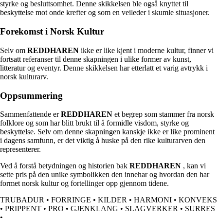
styrke og besluttsomhet. Denne skikkelsen ble også knyttet til
beskyttelse mot onde krefter og som en veileder i skumle situasjoner.
Forekomst i Norsk Kultur
Selv om
REDDHAREN
ikke er like kjent i moderne kultur, finner vi
fortsatt referanser til denne skapningen i ulike former av kunst,
litteratur og eventyr. Denne skikkelsen har etterlatt et varig avtrykk i
norsk kulturarv.
Oppsummering
Sammenfattende er
REDDHAREN
et begrep som stammer fra norsk
folklore og som har blitt brukt til å formidle visdom, styrke og
beskyttelse. Selv om denne skapningen kanskje ikke er like prominent
i dagens samfunn, er det viktig å huske på den rike kulturarven den
representerer.
Ved å forstå betydningen og historien bak
REDDHAREN
, kan vi
sette pris på den unike symbolikken den innehar og hvordan den har
formet norsk kultur og fortellinger opp gjennom tidene.
TRUBADUR
•
FORRINGE
•
KILDER
•
HARMONI
•
KONVEKS
•
PRIPPENT
•
PRO
•
GJENKLANG
•
SLAGVERKER
•
SURRES
•