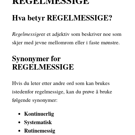
REGELMESSIGE
Hva betyr REGELMESSIGE?
Regelmessige
er et adjektiv som beskriver noe som
skjer med jevne mellomrom eller i faste mønstre.
Synonymer for
REGELMESSIGE
Hvis du leter etter andre ord som kan brukes
istedenfor regelmessige, kan du prøve å bruke
følgende synonymer:
Kontinuerlig
Systematisk
Rutinemessig