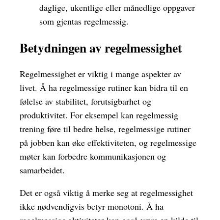
daglige, ukentlige eller månedlige oppgaver
som gjentas regelmessig.
Betydningen av regelmessighet
Regelmessighet er viktig i mange aspekter av
livet. Å ha regelmessige rutiner kan bidra til en
følelse av stabilitet, forutsigbarhet og
produktivitet. For eksempel kan regelmessig
trening føre til bedre helse, regelmessige rutiner
på jobben kan øke effektiviteten, og regelmessige
møter kan forbedre kommunikasjonen og
samarbeidet.
Det er også viktig å merke seg at regelmessighet
ikke nødvendigvis betyr monotoni. Å ha