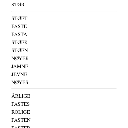
STØR
STØET
FASTE
FASTA
STØER
STØEN
NØYER
JAMNE
JEVNE
NØYES
ÅRLIGE
FASTES
ROLIGE
FASTEN
FASTER