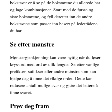
bokstaver er å se på de bokstavene du allerede har
og lage kombinasjoner. Start med de første og
siste bokstavene, og fyll deretter inn de andre
bokstavene som passer inn basert på ledetrådene
du har.
Se etter mønstre
Mønstergjenkjenning kan være nyttig når du løser
kryssord med ord av ulik lengde. Se etter vanlige
prefikser, suffikser eller andre mønstre som kan
hjelpe deg å finne det riktige ordet. Dette kan
redusere antall mulige svar og gjøre det lettere å
finne svaret.
Prøv deg fram