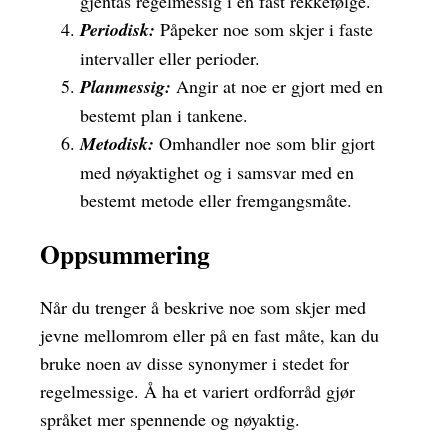
gjentas regelmessig i en fast rekkefølge.
Periodisk:
Påpeker noe som skjer i faste
intervaller eller perioder.
Planmessig:
Angir at noe er gjort med en
bestemt plan i tankene.
Metodisk:
Omhandler noe som blir gjort
med nøyaktighet og i samsvar med en
bestemt metode eller fremgangsmåte.
Oppsummering
Når du trenger å beskrive noe som skjer med
jevne mellomrom eller på en fast måte, kan du
bruke noen av disse synonymer i stedet for
regelmessige. Å ha et variert ordforråd gjør
språket mer spennende og nøyaktig.