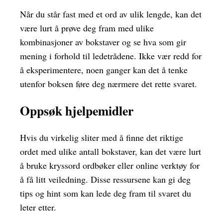
Når du står fast med et ord av ulik lengde, kan det
være lurt å prøve deg fram med ulike
kombinasjoner av bokstaver og se hva som gir
mening i forhold til ledetrådene. Ikke vær redd for
å eksperimentere, noen ganger kan det å tenke
utenfor boksen føre deg nærmere det rette svaret.
Oppsøk hjelpemidler
Hvis du virkelig sliter med å finne det riktige
ordet med ulike antall bokstaver, kan det være lurt
å bruke kryssord ordbøker eller online verktøy for
å få litt veiledning. Disse ressursene kan gi deg
tips og hint som kan lede deg fram til svaret du
leter etter.