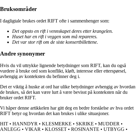
Bruksområder
I dagligtale brukes ordet RIFT ofte i sammenhenger som:
Det oppsto en rift i vennskapet deres etter krangelen.
Huset har en rift i veggen som må repareres.
Det var stor rift om de siste konsertbillettene.
Andre synonymer
Hvis du vil uttrykke lignende betydninger som RIFT, kan du også
vurdere å bruke ord som konflikt, kløft, interesse eller etterspørsel,
avhengig av konteksten du befinner deg i.
Det er viktig å huske at ord har ulike betydninger avhengig av hvordan
de brukes, så det kan være lurt å være bevisst på konteksten når du
bruker ordet RIFT.
Vi håper denne artikkelen har gitt deg en bedre forståelse av hva ordet
RIFT betyr og hvordan det kan brukes i ulike situasjoner.
HIT
•
HANNDYR
•
KLESMERKE
•
SKRIKE
•
MUDDER
•
ANLEGG
•
VIKAR
•
KLOSSET
•
ROSINANTE
•
UTBYGG
•