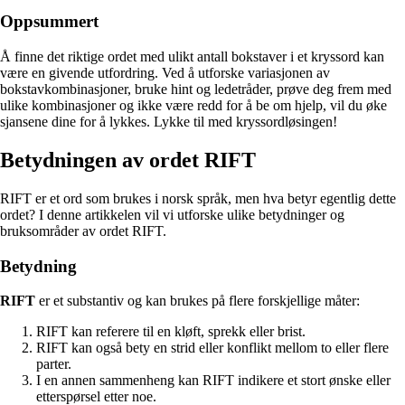
Oppsummert
Å finne det riktige ordet med ulikt antall bokstaver i et kryssord kan
være en givende utfordring. Ved å utforske variasjonen av
bokstavkombinasjoner, bruke hint og ledetråder, prøve deg frem med
ulike kombinasjoner og ikke være redd for å be om hjelp, vil du øke
sjansene dine for å lykkes. Lykke til med kryssordløsingen!
Betydningen av ordet RIFT
RIFT er et ord som brukes i norsk språk, men hva betyr egentlig dette
ordet? I denne artikkelen vil vi utforske ulike betydninger og
bruksområder av ordet RIFT.
Betydning
RIFT
er et substantiv og kan brukes på flere forskjellige måter:
RIFT kan referere til en kløft, sprekk eller brist.
RIFT kan også bety en strid eller konflikt mellom to eller flere
parter.
I en annen sammenheng kan RIFT indikere et stort ønske eller
etterspørsel etter noe.