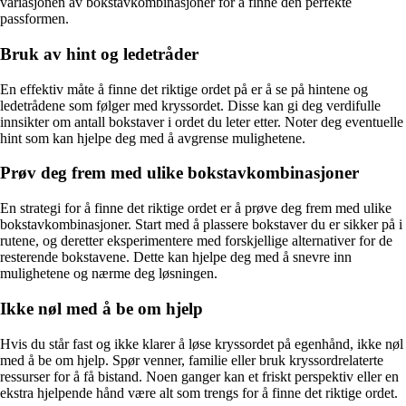
variasjonen av bokstavkombinasjoner for å finne den perfekte
passformen.
Bruk av hint og ledetråder
En effektiv måte å finne det riktige ordet på er å se på hintene og
ledetrådene som følger med kryssordet. Disse kan gi deg verdifulle
innsikter om antall bokstaver i ordet du leter etter. Noter deg eventuelle
hint som kan hjelpe deg med å avgrense mulighetene.
Prøv deg frem med ulike bokstavkombinasjoner
En strategi for å finne det riktige ordet er å prøve deg frem med ulike
bokstavkombinasjoner. Start med å plassere bokstaver du er sikker på i
rutene, og deretter eksperimentere med forskjellige alternativer for de
resterende bokstavene. Dette kan hjelpe deg med å snevre inn
mulighetene og nærme deg løsningen.
Ikke nøl med å be om hjelp
Hvis du står fast og ikke klarer å løse kryssordet på egenhånd, ikke nøl
med å be om hjelp. Spør venner, familie eller bruk kryssordrelaterte
ressurser for å få bistand. Noen ganger kan et friskt perspektiv eller en
ekstra hjelpende hånd være alt som trengs for å finne det riktige ordet.